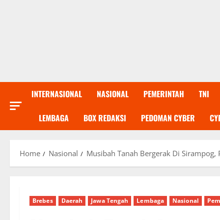
INTERNASIONAL
NASIONAL
PEMERINTAH
TNI
LEMBAGA
BOX REDAKSI
PEDOMAN CYBER
CY
Home
Nasional
Musibah Tanah Bergerak Di Sirampog,
Brebes
Daerah
Jawa Tengah
Lembaga
Nasional
Pem