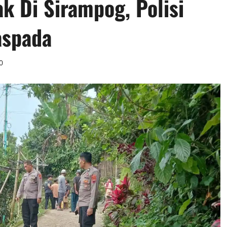
k Di Sirampog, Polisi
aspada
0