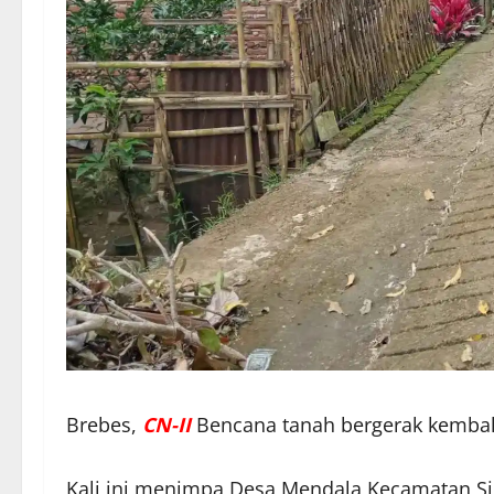
Brebes,
CN-II
Bencana tanah bergerak kembali
Kali ini menimpa Desa Mendala Kecamatan Si