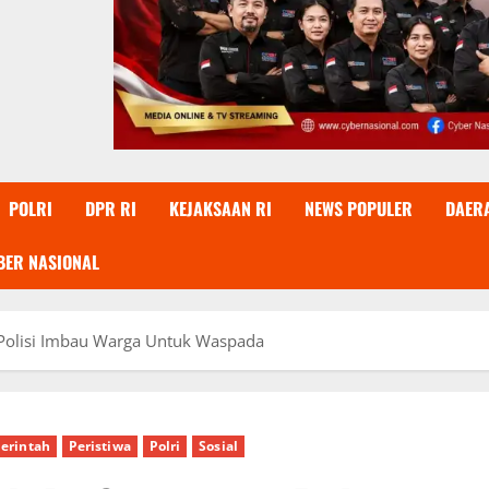
POLRI
DPR RI
KEJAKSAAN RI
NEWS POPULER
DAER
BER NASIONAL
 Polisi Imbau Warga Untuk Waspada
erintah
Peristiwa
Polri
Sosial