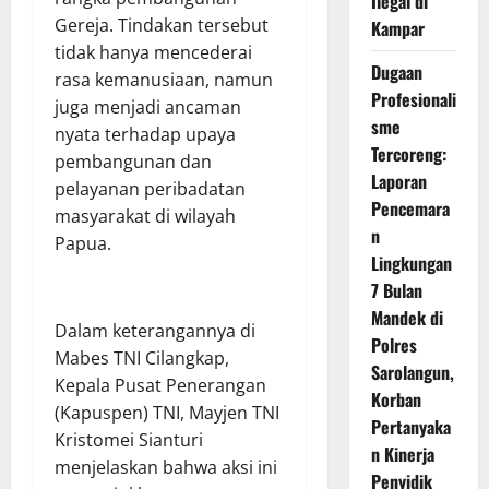
Ilegal di
Gereja. Tindakan tersebut
Kampar
tidak hanya mencederai
Dugaan
rasa kemanusiaan, namun
Profesionali
juga menjadi ancaman
sme
nyata terhadap upaya
Tercoreng:
pembangunan dan
Laporan
pelayanan peribadatan
Pencemara
masyarakat di wilayah
n
Papua.
Lingkungan
7 Bulan
Mandek di
Dalam keterangannya di
Polres
Mabes TNI Cilangkap,
Sarolangun,
Kepala Pusat Penerangan
Korban
(Kapuspen) TNI, Mayjen TNI
Pertanyaka
Kristomei Sianturi
n Kinerja
menjelaskan bahwa aksi ini
Penyidik