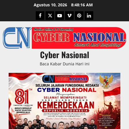
Skip
Agustus 10, 2026
8:48:17 AM
to
Facebook
Twitter
Youtube
Vimeo
Pinterest
LinkedIn
content
Cyber Nasional
Baca Kabar Dunia Hari ini