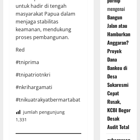
pornip
untuk hadir di tengah
mengenai
masyarakat Papua dalam
Bangun
menjaga stabilitas
Jalan atau
keamanan, mendukung
Hamburkan
proses pembangunan.
Anggaran?
Red
Proyek
Dana
#tniprima
Bankeu di
#tnipatriotnkri
Desa
Sukaresmi
#nkrihargamati
Cepat
#tnikuatrakyatbermartabat
Rusak,
KCBI Bogor
jumlah pengunjung
Desak
1,331
Audit Total
cybernasonal