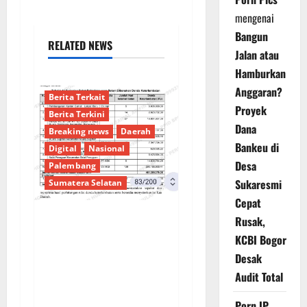
mengenai
Bangun
RELATED NEWS
Jalan atau
Hamburkan
Anggaran?
Berita Terkait
Proyek
Berita Terkini
Dana
Breaking news
Daerah
Bankeu di
Digital
Nasional
Desa
Palembang
Sukaresmi
Sumatera Selatan
Cepat
Rusak,
Sorotan Tajam:
KCBI Bogor
Ratusan Juta Rupiah
Desak
Denda Keterlambatan
Audit Total
Proyek di Banyuasin
Masih Mengendap, Ada
Porn IP