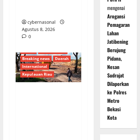
Apa dengan
mengenai
Pengawasan?
Arogansi
cybernasonal
Pemagaran
Agustus 8, 2026
Lahan
0
Jatibening
Berujung
Batam
Berita Terkini
Pidana,
Breaking news
Daerah
Nesan
International
Sudrajat
Kepulauan Riau
Dilaporkan
ke Polres
AKTIVITAS CUT AND
Metro
FILL SEKUPANG:
Bekasi
DIBAWAH BAYANG-
Kota
BAYANG DEBU,
LEGALITAS DI
PERTANYAKAN WARGA