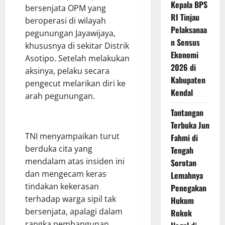
Kepala BPS
bersenjata OPM yang
RI Tinjau
beroperasi di wilayah
Pelaksanaa
pegunungan Jayawijaya,
n Sensus
khususnya di sekitar Distrik
Ekonomi
Asotipo. Setelah melakukan
2026 di
aksinya, pelaku secara
Kabupaten
pengecut melarikan diri ke
Kendal
arah pegunungan.
Tantangan
Terbuka Jun
TNI menyampaikan turut
Fahmi di
berduka cita yang
Tengah
mendalam atas insiden ini
Sorotan
dan mengecam keras
Lemahnya
tindakan kekerasan
Penegakan
terhadap warga sipil tak
Hukum
bersenjata, apalagi dalam
Rokok
rangka pembangunan