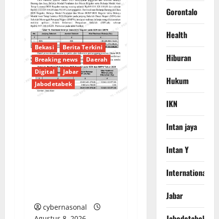
Gorontalo
Health
Bekasi
Berita Terkini
Hiburan
Breaking news
Daerah
Digital
Jabar
Hukum
Jabodetabek
IKN
PENGELOLAAN DANA
Intan jaya
BOS REGULER
PEMKAB BEKASI
Intan Y
DISOROT: RATUSAN
MILIAR RUPIAH DIUJI,
International
BELANJA TUNAI CAPAI
BELASAN MILIAR
Jabar
cybernasonal
Jabodetabek
Agustus 8, 2026