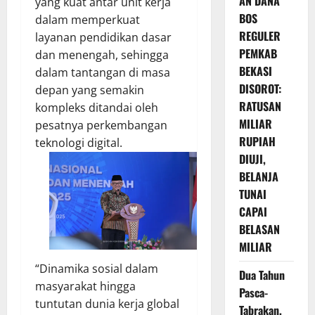
AN DANA
yang kuat antar unit kerja
BOS
dalam memperkuat
REGULER
layanan pendidikan dasar
PEMKAB
dan menengah, sehingga
BEKASI
dalam tantangan di masa
DISOROT:
depan yang semakin
RATUSAN
kompleks ditandai oleh
MILIAR
pesatnya perkembangan
RUPIAH
teknologi digital.
DIUJI,
BELANJA
TUNAI
CAPAI
BELASAN
MILIAR
“Dinamika sosial dalam
Dua Tahun
masyarakat hingga
Pasca-
tuntutan dunia kerja global
Tabrakan,