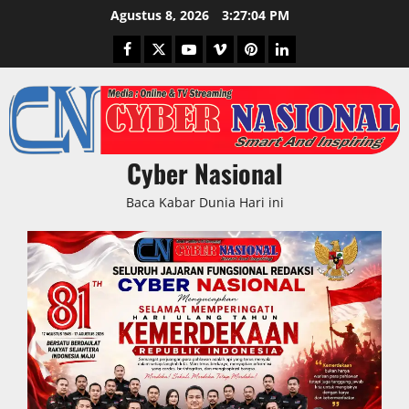
Skip
Agustus 8, 2026
3:27:05 PM
to
Facebook
Twitter
Youtube
Vimeo
Pinterest
LinkedIn
content
Cyber Nasional
Baca Kabar Dunia Hari ini