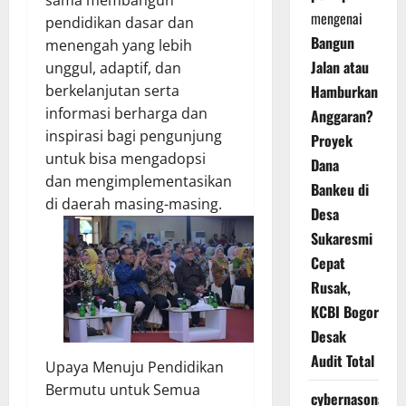
sama membangun
mengenai
pendidikan dasar dan
Bangun
menengah yang lebih
Jalan atau
unggul, adaptif, dan
berkelanjutan serta
Hamburkan
informasi berharga dan
Anggaran?
inspirasi bagi pengunjung
Proyek
untuk bisa mengadopsi
Dana
dan mengimplementasikan
Bankeu di
di daerah masing-masing.
Desa
Sukaresmi
Cepat
Rusak,
KCBI Bogor
Desak
Audit Total
Upaya Menuju Pendidikan
Bermutu untuk Semua
cybernasonal