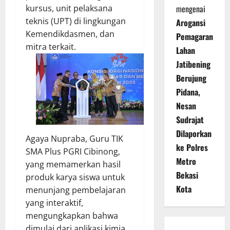
kursus, unit pelaksana
mengenai
teknis (UPT) di lingkungan
Arogansi
Kemendikdasmen, dan
Pemagaran
mitra terkait.
Lahan
Jatibening
Berujung
Pidana,
Nesan
Sudrajat
Dilaporkan
Agaya Nupraba, Guru TIK
ke Polres
SMA Plus PGRI Cibinong,
Metro
yang memamerkan hasil
Bekasi
produk karya siswa untuk
Kota
menunjang pembelajaran
yang interaktif,
mengungkapkan bahwa
dimulai dari aplikasi kimia