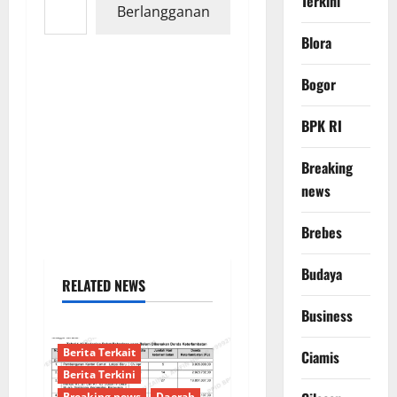
Terkini
Berlangganan
Blora
Bogor
BPK RI
Breaking
news
Brebes
Budaya
RELATED NEWS
Business
Berita Terkait
Ciamis
Berita Terkini
Breaking news
Daerah