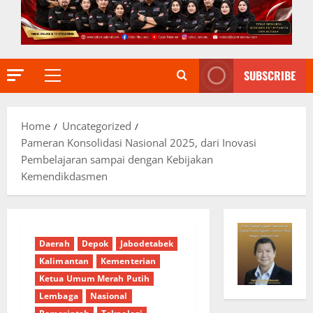
SUBSCRIBE
Primary
Menu
Home
Uncategorized
Pameran Konsolidasi Nasional 2025, dari Inovasi
Pembelajaran sampai dengan Kebijakan
Kemendikdasmen
Daerah
Depok
Jabodetabek
Kalimantan
Kementerian
Ketua Umum Merah Putih
Lembaga
Nasional