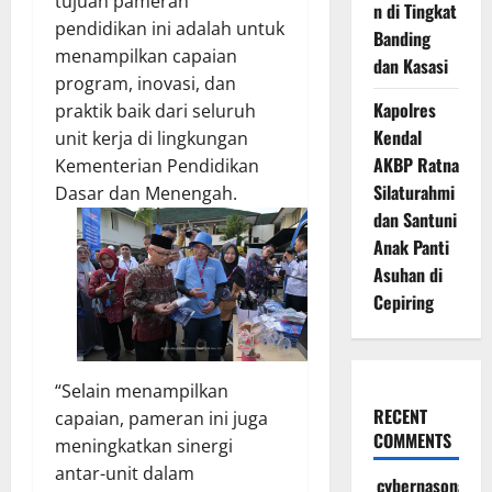
tujuan pameran
n di Tingkat
pendidikan ini adalah untuk
Banding
menampilkan capaian
dan Kasasi
program, inovasi, dan
Kapolres
praktik baik dari seluruh
Kendal
unit kerja di lingkungan
AKBP Ratna
Kementerian Pendidikan
Silaturahmi
Dasar dan Menengah.
dan Santuni
Anak Panti
Asuhan di
Cepiring
“Selain menampilkan
RECENT
capaian, pameran ini juga
COMMENTS
meningkatkan sinergi
antar-unit dalam
cybernasonal