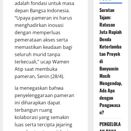
adalah fondasi untuk masa
Sorotan
depan Bangsa Indonesia.
Tajam:
“Upaya pameran ini harus
Ratusan
menghadirkan inovasi
Juta Rupiah
dengan memperluas
Denda
pemerataan akses serta
Keterlamba
memastikan keadaan bagi
tan Proyek
seluruh murid tanpa
di
terkecuali,” ucap Wamen
Banyuasin
Atip saat membuka
Masih
pameran, Senin (28/4).
Mengendap,
Ia menegaskan bahwa
Ada Apa
penyelenggaraan pameran
dengan
ini diharapkan dapat
Pengawasa
terbangun ruang
n?
kolaborasi yang semakin
PENGELOLA
luas serta tercipta jejaring