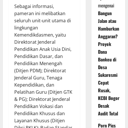
mengenai
Sebagai informasi,
Bangun
pameran ini melibatkan
seluruh unit-unit utama di
Jalan atau
lingkungan
Hamburkan
Kemendikdasmen, yaitu
Anggaran?
Direktorat Jenderal
Proyek
Pendidikan Anak Usia Dini,
Dana
Pendidikan Dasar, dan
Bankeu di
Pendidikan Menengah
Desa
(Ditjen PDM); Direktorat
Sukaresmi
Jenderal Guru, Tenaga
Cepat
Kependidikan, dan
Rusak,
Pelatihan Guru (Ditjen GTK
KCBI Bogor
& PG); Direktorat Jenderal
Desak
Pendidikan Vokasi dan
Audit Total
Pendidikan Khusus dan
Layanan Khusus (Ditjen
Porn Pics
Diksi PKLK); Badan Standar,