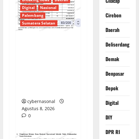
Cilacap
Digital
Nasional
Cirebon
Palembang
Sumatera Selatan
Daerah
Deliserdang
Sorotan Tajam:
Ratusan Juta Rupiah
Demak
Denda Keterlambatan
Proyek di Banyuasin
Denpasar
Masih Mengendap, Ada
Apa dengan
Depok
Pengawasan?
cybernasonal
Digital
Agustus 8, 2026
0
DIY
DPR RI