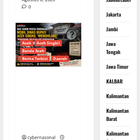
0
Jakarta
Jambi
Jawa
Aceh
Aceh Singkil
Banda Aceh
Tengah
Berita Terkini
Daerah
Jawa Timur
Dua Tahun Pasca-
KALBAR
Tabrakan, Mobil Dinas
Kalimantan
Bupati Aceh Singkil
“Menghilang”:
Kalimantan
Transparansi Tata
Barat
Kelola Aset
Dipertanyakan
Kalimantan
cybernasonal