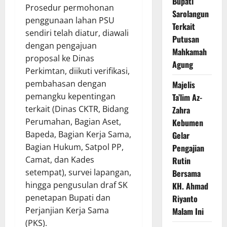
Bupati
Prosedur permohonan
Sarolangun
penggunaan lahan PSU
Terkait
sendiri telah diatur, diawali
Putusan
dengan pengajuan
Mahkamah
proposal ke Dinas
Agung
Perkimtan, diikuti verifikasi,
pembahasan dengan
Majelis
pemangku kepentingan
Ta’lim Az-
terkait (Dinas CKTR, Bidang
Zahra
Perumahan, Bagian Aset,
Kebumen
Bapeda, Bagian Kerja Sama,
Gelar
Bagian Hukum, Satpol PP,
Pengajian
Camat, dan Kades
Rutin
setempat), survei lapangan,
Bersama
hingga pengusulan draf SK
KH. Ahmad
penetapan Bupati dan
Riyanto
Perjanjian Kerja Sama
Malam Ini
(PKS).