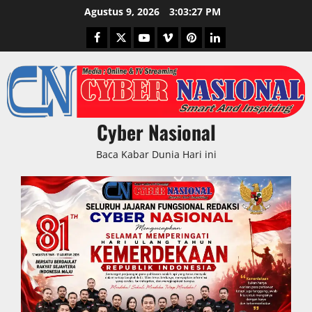
Skip
Agustus 9, 2026
3:03:28 PM
to
Facebook
Twitter
Youtube
Vimeo
Pinterest
LinkedIn
content
Cyber Nasional
Baca Kabar Dunia Hari ini