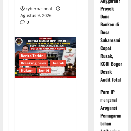
Anggaran?
Proyek
cybernasonal
Agustus 9, 2026
Dana
0
Bankeu di
Desa
Sukaresmi
Cepat
Rusak,
Berita Terkini
KCBI Bogor
Breaking news
Daerah
Hukum
Jambi
Desak
Audit Total
Ketua Umum DPP ICC-
Porn IP
RI Tanggapi
mengenai
Pernyataan Kuasa
Arogansi
Hukum Bupati
Pemagaran
Sarolangun Terkait
Lahan
Putusan Mahkamah