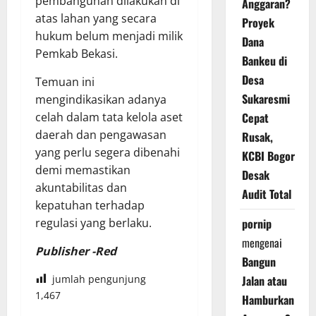
pembangunan dilakukan di
Anggaran?
atas lahan yang secara
Proyek
hukum belum menjadi milik
Dana
Pemkab Bekasi.
Bankeu di
Desa
Temuan ini
Sukaresmi
mengindikasikan adanya
celah dalam tata kelola aset
Cepat
daerah dan pengawasan
Rusak,
yang perlu segera dibenahi
KCBI Bogor
demi memastikan
Desak
akuntabilitas dan
Audit Total
kepatuhan terhadap
regulasi yang berlaku.
pornip
mengenai
Publisher -Red
Bangun
jumlah pengunjung
Jalan atau
1,467
Hamburkan