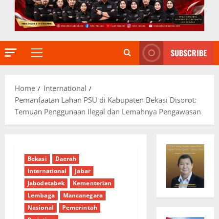
SUBSCRIBE
Primary
Menu
Home
International
Pemanfaatan Lahan PSU di Kabupaten Bekasi Disorot:
Temuan Penggunaan Ilegal dan Lemahnya Pengawasan
Bekasi
Daerah
International
Jabar
Jabodetabek
Kementerian
Lembaga
Mancanegara
Nasional
Pemerintah