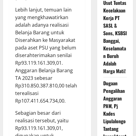
Usut Tuntas
Lebih lanjut, temuan lain
Kecelakaan
yang mengkhawatirkan
Kerja PT
adalah adanya realisasi
SASL &
Belanja Barang untuk
Sons, KSBSI
Diserahkan ke Masyarakat
Banggai,
pada aset PSU yang belum
Keselamata
diserahterimakan senilai
n Buruh
Rp93.119.161.309,01.
Adalah
Anggaran Belanja Barang
Harga Mati!
TA 2023 sebesar
Dugaan
Rp310.850.387.810,00 telah
Pengalihan
terealisasi
Anggaran
Rp107.411.654.734,00.
PAW, Pj
Sebagian besar dari
Kades
realisasi tersebut, yaitu
Lipulalongo
Rp93.119.161.309,01,
Tantang
digunakan untuk