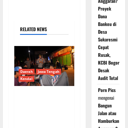
Anggaran?
Proyek
Dana
Bankeu di
RELATED NEWS
Desa
Sukaresmi
Cepat
Rusak,
KCBI Bogor
Desak
Daerah
Jawa Tengah
Audit Total
Kendal
Porn Pics
mengenai
Polres Kendal Gelar
Bangun
Apel Gabungan dan
Jalan atau
Patroli Skala Besar,
Antisipasi Balap Liar
Hamburkan
dan Tawuran