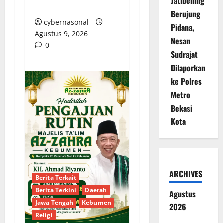
Jatibening
Agung
Berujung
cybernasonal
Pidana,
Agustus 9, 2026
Nesan
0
Sudrajat
Dilaporkan
ke Polres
Metro
Bekasi
Kota
ARCHIVES
Berita Terkait
Berita Terkini
Daerah
Agustus
Jawa Tengah
Kebumen
2026
Religi