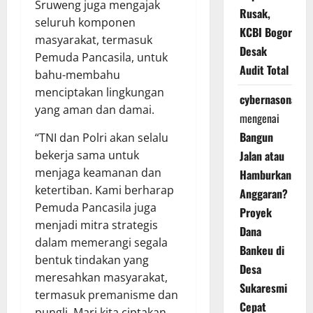
Sruweng juga mengajak
Rusak,
seluruh komponen
KCBI Bogor
masyarakat, termasuk
Desak
Pemuda Pancasila, untuk
Audit Total
bahu-membahu
menciptakan lingkungan
cybernasonal
yang aman dan damai.
mengenai
Bangun
“TNI dan Polri akan selalu
bekerja sama untuk
Jalan atau
menjaga keamanan dan
Hamburkan
ketertiban. Kami berharap
Anggaran?
Pemuda Pancasila juga
Proyek
menjadi mitra strategis
Dana
dalam memerangi segala
Bankeu di
bentuk tindakan yang
Desa
meresahkan masyarakat,
Sukaresmi
termasuk premanisme dan
Cepat
pungli. Mari kita ciptakan