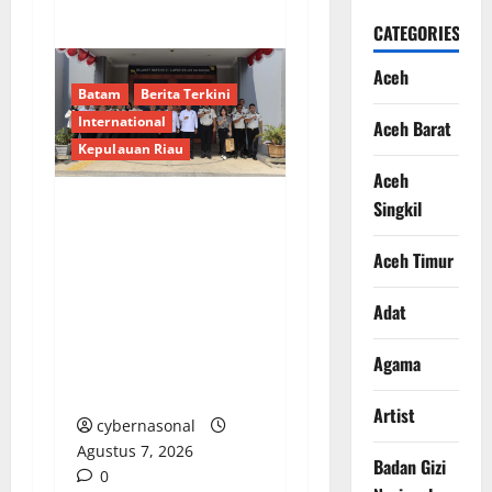
CATEGORIES
Aceh
Batam
Berita Terkini
International
Aceh Barat
Kepulauan Riau
Aceh
Singkil
Deputi Imigrasi dan
Pemasyarakatan
Aceh Timur
Kemenko Kumham
Imipas Kunjungi Lapas
Adat
Batam, Bahas
Agama
Overstaying dan KUHP
Baru
Artist
cybernasonal
Agustus 7, 2026
Badan Gizi
0