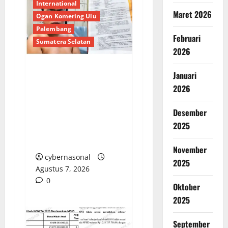
International
Maret 2026
Ogan Komering Ulu
Palembang
Februari
Sumatera Selatan
2026
Januari
NYAWA IBU KANDUNG
2026
DIHARGAI LIMA TAHUN
PENJARA: LSM-KCBI
Desember
SOROTI KEJANGGALAN
2025
PUTUSAN PN
MARTAPURA
November
cybernasonal
2025
Agustus 7, 2026
0
Oktober
2025
September