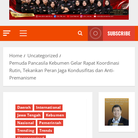
SUBSCRIBE
Primary
Menu
Home
Uncategorized
Pemuda Pancasila Kebumen Gelar Rapat Koordinasi
Rutin, Tekankan Peran Jaga Kondusifitas dan Anti-
Premanisme
Daerah
International
Jawa Tengah
Kebumen
Nasional
Pemerintah
Trending
Trends