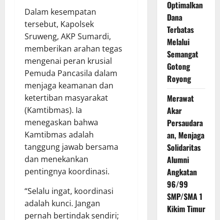
Optimalkan
Dalam kesempatan
Dana
tersebut, Kapolsek
Terbatas
Sruweng, AKP Sumardi,
Melalui
memberikan arahan tegas
Semangat
mengenai peran krusial
Gotong
Pemuda Pancasila dalam
Royong
menjaga keamanan dan
ketertiban masyarakat
Merawat
(Kamtibmas). Ia
Akar
menegaskan bahwa
Persaudara
Kamtibmas adalah
an, Menjaga
tanggung jawab bersama
Solidaritas
dan menekankan
Alumni
pentingnya koordinasi.
Angkatan
96/99
“Selalu ingat, koordinasi
SMP/SMA 1
adalah kunci. Jangan
Kikim Timur
pernah bertindak sendiri;