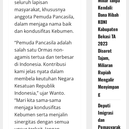
Miliar Tanpa
seluruh lapisan
Kendali:
masyarakat, khususnya
Dana Hibah
anggota Pemuda Pancasila,
KONI
dalam menjaga nama baik
Kabupaten
dan kondusifitas Kebumen.
Bekasi TA
“Pemuda Pancasila adalah
2023
salah satu Ormas non-
Disorot
agamis tertua dan terbesar
Tajam,
di Indonesia. Kontribusi
Miliaran
kami jelas nyata dalam
Rupiah
membela keutuhan Negara
Mengalir
Kesatuan Republik
Menyimpan
Indonesia,” ujar Wanto.
g
“Mari kita sama-sama
Deputi
menjaga kondusifitas
Imigrasi
Kebumen serta menjalin
dan
sinergitas dengan semua
Pemasyarak
unsur terkait. Jangan