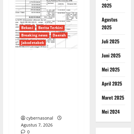
2025
Agustus
2025
Bekasi
Berita Terkini
Breaking news
Daerah
Juli 2025
Jabodetabek
Juni 2025
Pencairan Rp38,8
Mei 2025
Miliar Tanpa Kendali:
Dana Hibah KONI
April 2025
Kabupaten Bekasi TA
2023 Disorot Tajam,
Maret 2025
Miliaran Rupiah
Mengalir Menyimpang
Mei 2024
cybernasonal
Agustus 7, 2026
0