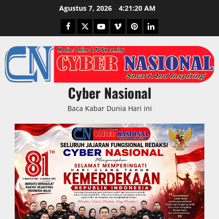
Skip
Agustus 7, 2026
4:21:22 AM
to
Facebook
Twitter
Youtube
Vimeo
Pinterest
LinkedIn
content
Cyber Nasional
Baca Kabar Dunia Hari ini