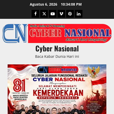
Skip
Agustus 6, 2026
10:34:09 PM
to
Facebook
Twitter
Youtube
Vimeo
Pinterest
LinkedIn
content
Cyber Nasional
Baca Kabar Dunia Hari ini