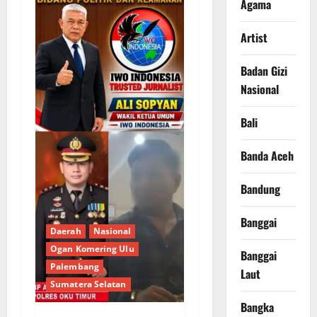
Agama
Artist
Badan Gizi
Nasional
Bali
Banda Aceh
Bandung
Banggai
Daerah
Nasional
Ogan Komering Ulu
Banggai
Palembang
Laut
Sumatera Selatan
Bangka