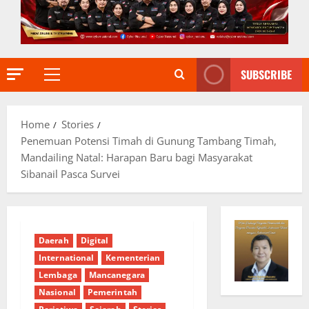
SUBSCRIBE
Primary
Menu
Home
Stories
Penemuan Potensi Timah di Gunung Tambang Timah,
Mandailing Natal: Harapan Baru bagi Masyarakat
Sibanail Pasca Survei
Daerah
Digital
International
Kementerian
Lembaga
Mancanegara
Nasional
Pemerintah