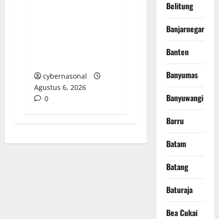
Belitung
Berupaya Hendak
Sogok Media dan Catut
Banjarnegara
Kapolres: Ada Mafia di
Balik ‘Aksi Bisu’
Banten
Polres OKU Timur?
Banyumas
cybernasonal
Agustus 6, 2026
Banyuwangi
0
Barru
Batam
Batang
Baturaja
Bea Cukai