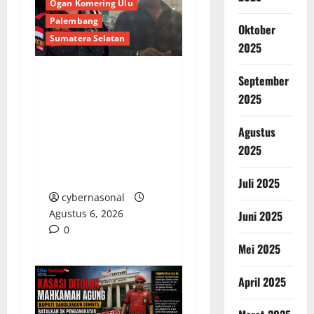
Ogan Komering Ulu
Palembang
Oktober
Sumatera Selatan
2025
September
Bongkar Kedok Oknum
2025
(I): Catut Nama
Kapolres OKU Timur
Agustus
Demi Amankan
2025
Armada Batu Bara
Ilegal PT LKA!
Juli 2025
cybernasonal
Agustus 6, 2026
Juni 2025
0
Mei 2025
April 2025