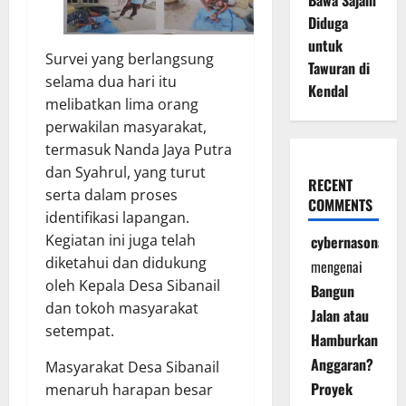
Bawa Sajam
Diduga
untuk
Survei yang berlangsung
Tawuran di
selama dua hari itu
Kendal
melibatkan lima orang
perwakilan masyarakat,
termasuk Nanda Jaya Putra
dan Syahrul, yang turut
RECENT
serta dalam proses
COMMENTS
identifikasi lapangan.
Kegiatan ini juga telah
cybernasonal
diketahui dan didukung
mengenai
oleh Kepala Desa Sibanail
Bangun
dan tokoh masyarakat
Jalan atau
setempat.
Hamburkan
Anggaran?
Masyarakat Desa Sibanail
Proyek
menaruh harapan besar