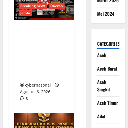
Maret 2025
Breaking news
Daerah
Mei 2024
Jambi
Kasasi Ditolak
Mahkamah Agung,
CATEGORIES
Bupati Sarolangun
Diminta Batalkan SK
Aceh
Pengangkatan Direktur
Aceh Barat
PDAM Tirta Sako
Batuah
Aceh
cybernasonal
Singkil
Agustus 6, 2026
0
Aceh Timur
Adat