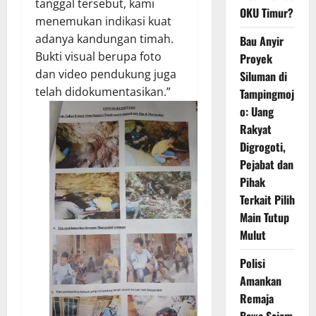
tanggal tersebut, kami
OKU Timur?
menemukan indikasi kuat
adanya kandungan timah.
Bau Anyir
Bukti visual berupa foto
Proyek
dan video pendukung juga
Siluman di
telah didokumentasikan.”
Tampingmoj
o: Uang
Rakyat
Digrogoti,
Pejabat dan
Pihak
Terkait Pilih
Main Tutup
Mulut
Polisi
Amankan
Remaja