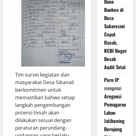
Dana
Bankeu di
Desa
Sukaresmi
Cepat
Rusak,
KCBI Bogor
Desak
Audit Total
Tim survei kegiatan dan
Porn IP
masyarakat Desa Sibanail
mengenai
berkomitmen untuk
Arogansi
memastikan bahwa setiap
Pemagaran
langkah pengembangan
Lahan
potensi timah akan
dilakukan sesuai dengan
Jatibening
peraturan perundang-
Berujung
undangan yang berlaku,