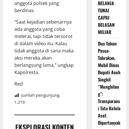
BELANJA
anggota polsek yang
TUNAI
berdinas.
CAPAI
“Saat kejadian sebenarnya
BELASAN
ada anggota yang coba
MILIAR
melerai, tapi tidak tersorot
Dua Tahun
di dalam video itu. Kalau
Pasca-
tidak anggota di sana maka
Tabrakan,
aksi mereka akan
Mobil Dinas
berlangsung lama,” ungkap
Bupati Aceh
Kapolresta.
Singkil
Red
“Menghilan
g”:
jumlah pengunjung
Transparans
1,219
i Tata Kelola
Aset
Dipertanyak
EKSPLORASI KONTEN