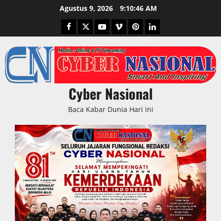
Skip
Agustus 9, 2026
9:10:47 AM
to
Facebook
Twitter
Youtube
Vimeo
Pinterest
LinkedIn
content
Cyber Nasional
Baca Kabar Dunia Hari ini