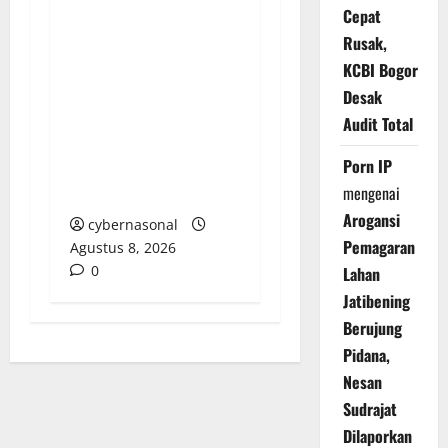
Cepat
Rusak,
PENGELOLAAN DANA
BOS REGULER
KCBI Bogor
PEMKAB BEKASI
Desak
DISOROT: RATUSAN
Audit Total
MILIAR RUPIAH DIUJI,
Porn IP
BELANJA TUNAI CAPAI
mengenai
BELASAN MILIAR
Arogansi
cybernasonal
Pemagaran
Agustus 8, 2026
0
Lahan
Jatibening
Berujung
Pidana,
Nesan
Sudrajat
Dilaporkan