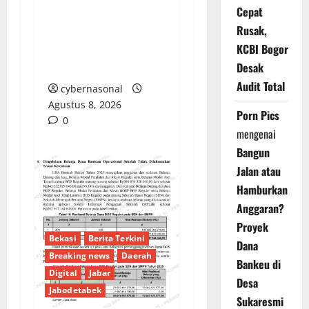
Cepat
Proyek di Banyuasin
Rusak,
Masih Mengendap, Ada
KCBI Bogor
Apa dengan
Pengawasan?
Desak
Audit Total
cybernasonal
Agustus 8, 2026
Porn Pics
0
mengenai
Bangun
Jalan atau
Hamburkan
Anggaran?
Proyek
Bekasi
Berita Terkini
Dana
Breaking news
Daerah
Bankeu di
Digital
Jabar
Desa
Jabodetabek
Sukaresmi