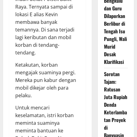
Bengkulu
Raya. Ternyata sampai di
dan Guru
lokasi E alias Kevin
Dilaporkan
membawa banyak
Berlibur di
temannya. Di sana terjadi
Tengah Isu
lagi keributan dan mobil
Pungli, Wali
korban di tendang-
Murid
tendang.
Desak
Klarifikasi
Ketakutan, korban
mengajak suaminya pergi.
Sorotan
Mereka pun kabur dengan
Tajam:
mobil dikejar oleh para
Ratusan
pelaku.
Juta Rupiah
Denda
Untuk mencari
Keterlamba
keselamatan, istri korban
tan Proyek
meminta suaminya
di
meminta bantuan ke
Banyuasin