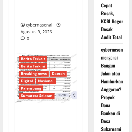
dan Kejari Banggai
Cepat
Laut Lakukan
Rusak,
Pemeriksaan Terbuka
KCBI Bogor
cybernasonal
Desak
Agustus 9, 2026
Audit Total
0
cybernasonal
mengenai
Berita Terkait
Bangun
Berita Terkini
Jalan atau
Breaking news
Daerah
Hamburkan
Digital
Nasional
Palembang
Anggaran?
Sumatera Selatan
Proyek
Dana
Bankeu di
Sorotan Tajam:
Desa
Ratusan Juta Rupiah
Sukaresmi
Denda Keterlambatan