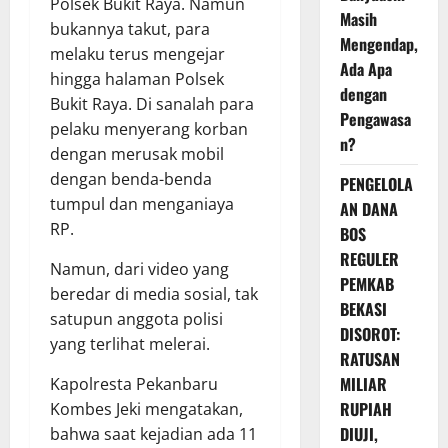
Polsek Bukit Raya. Namun
Masih
bukannya takut, para
Mengendap,
melaku terus mengejar
Ada Apa
hingga halaman Polsek
dengan
Bukit Raya. Di sanalah para
Pengawasa
pelaku menyerang korban
n?
dengan merusak mobil
dengan benda-benda
PENGELOLA
tumpul dan menganiaya
AN DANA
RP.
BOS
REGULER
Namun, dari video yang
PEMKAB
beredar di media sosial, tak
BEKASI
satupun anggota polisi
DISOROT:
yang terlihat melerai.
RATUSAN
MILIAR
Kapolresta Pekanbaru
RUPIAH
Kombes Jeki mengatakan,
DIUJI,
bahwa saat kejadian ada 11