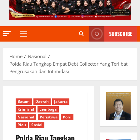
SUBSCRIBE
Primary
Menu
Home
Nasional
Polda Riau Tangkap Empat Debt Collector Yang Terlibat
Pengrusakan dan Intimidasi
Batam
Daerah
Jakarta
Kriminal
Lembaga
Nasional
Peristiwa
Polri
Riau
Sosial
Polda Riau Tangkap