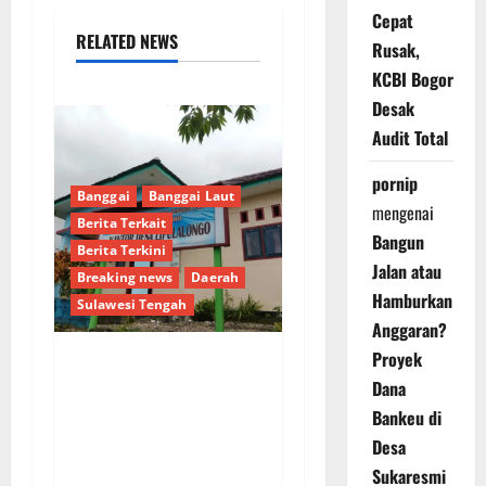
Cepat
RELATED NEWS
Rusak,
KCBI Bogor
Desak
Audit Total
pornip
Banggai
Banggai Laut
mengenai
Berita Terkait
Bangun
Berita Terkini
Jalan atau
Breaking news
Daerah
Hamburkan
Sulawesi Tengah
Anggaran?
Proyek
Dugaan Pengalihan
Dana
Anggaran PAW, Pj
Bankeu di
Kades Lipulalongo
Desa
Tantang Inspektorat
Sukaresmi