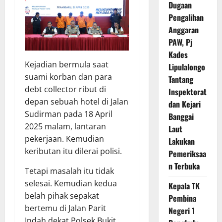
Dugaan
Pengalihan
Anggaran
PAW, Pj
Kades
Kejadian bermula saat
Lipulalongo
suami korban dan para
Tantang
debt collector ribut di
Inspektorat
depan sebuah hotel di Jalan
dan Kejari
Sudirman pada 18 April
Banggai
2025 malam, lantaran
Laut
pekerjaan. Kemudian
Lakukan
keributan itu dilerai polisi.
Pemeriksaa
n Terbuka
Tetapi masalah itu tidak
selesai. Kemudian kedua
Kepala TK
belah pihak sepakat
Pembina
bertemu di Jalan Parit
Negeri 1
Indah dekat Polsek Bukit