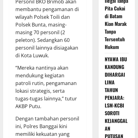
Ilegal Tanpa
Personil BKO Brimob akan
Pita Cukai
membantu pengamanan di
di Batam
wilayah Polsek Toili dan
Kian Marak
Polsek Bunta, masing-
Tanpa
masing 70 personil (2
Tersentuh
peleton). Sedangkan 60
Hukum
personil lainnya disiagakan
di Kota Luwuk.
NYAWA IBU
KANDUNG
“Mereka nantinya akan
DIHARGAI
mendukung kegiatan
LIMA
patroli rutin, pengamanan
TAHUN
lokasi strategis, serta
PENJARA:
tugas-tugas lainnya,” tutur
LSM-KCBI
AKBP Putu.
SOROTI
Dengan tambahan personil
KEJANGGAL
ini, Polres Banggai kini
AN
memiliki kekuatan yang
PUTUSAN