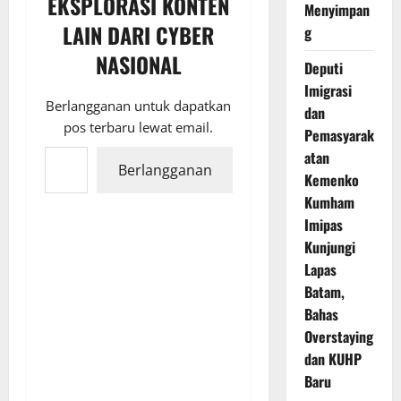
EKSPLORASI KONTEN
Menyimpan
LAIN DARI CYBER
g
NASIONAL
Deputi
Imigrasi
Berlangganan untuk dapatkan
dan
pos terbaru lewat email.
Pemasyarak
Ketikkan email Anda...
atan
Berlangganan
Kemenko
Kumham
Imipas
Kunjungi
Lapas
Batam,
Bahas
Overstaying
dan KUHP
Baru