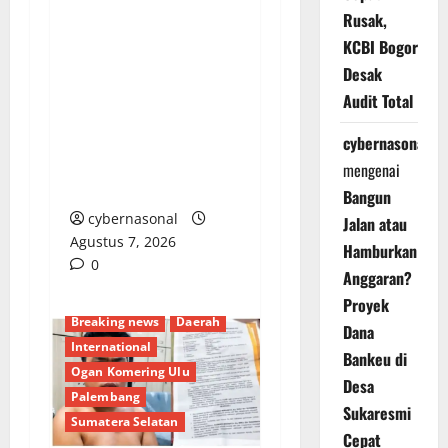
Rusak,
Menyoroti Lemahnya
KCBI Bogor
Pengawasan:
Desak
Peredaran Rokok
Audit Total
Ilegal Tanpa Pita Cukai
di Batam Kian Marak
cybernasonal
Tanpa Tersentuh
mengenai
Hukum
Bangun
cybernasonal
Jalan atau
Agustus 7, 2026
Hamburkan
0
Anggaran?
Proyek
Breaking news
Daerah
Dana
International
Bankeu di
Ogan Komering Ulu
Desa
Palembang
Sukaresmi
Sumatera Selatan
Cepat