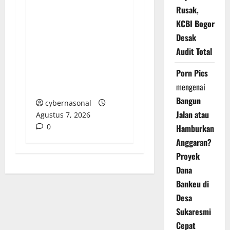
Rusak,
NYAWA IBU KANDUNG
KCBI Bogor
DIHARGAI LIMA TAHUN
Desak
PENJARA: LSM-KCBI
Audit Total
SOROTI KEJANGGALAN
Porn Pics
PUTUSAN PN
mengenai
MARTAPURA
Bangun
cybernasonal
Jalan atau
Agustus 7, 2026
0
Hamburkan
Anggaran?
Proyek
Dana
Bankeu di
Desa
Sukaresmi
Cepat