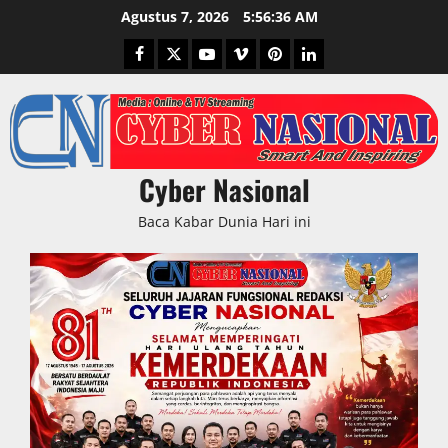
Skip
Agustus 7, 2026
5:56:37 AM
to
Facebook
Twitter
Youtube
Vimeo
Pinterest
LinkedIn
content
Cyber Nasional
Baca Kabar Dunia Hari ini