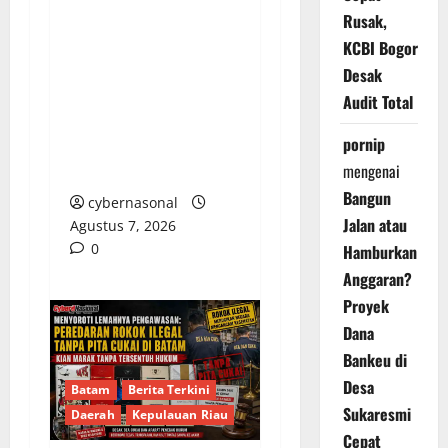
Rusak,
DEFISIT 50 MILIAR,
SERAPAN 59%:
KCBI Bogor
PEMKOT BENGKULU
Desak
DIAM SAAT
Audit Total
DIKONFIRMASI,
pornip
PUBLIK YANG
mengenai
DIRUGIKAN
Bangun
cybernasonal
Jalan atau
Agustus 7, 2026
0
Hamburkan
Anggaran?
Proyek
Dana
Bankeu di
Desa
Batam
Berita Terkini
Sukaresmi
Daerah
Kepulauan Riau
Cepat