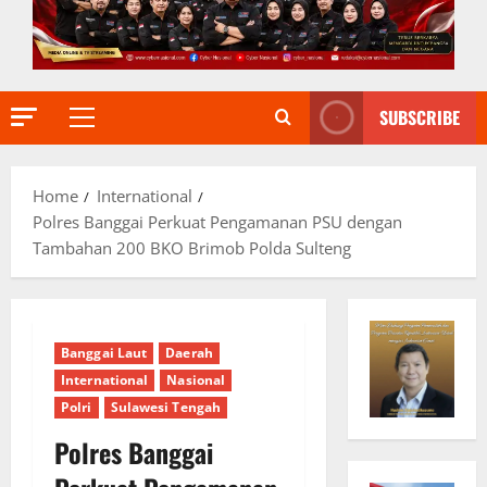
SUBSCRIBE
Primary
Menu
Home
International
Polres Banggai Perkuat Pengamanan PSU dengan
Tambahan 200 BKO Brimob Polda Sulteng
Banggai Laut
Daerah
International
Nasional
Polri
Sulawesi Tengah
Polres Banggai