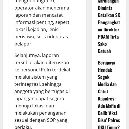
Sarolangun
menghubungi 110,
Diminta
operator akan menerima
Batalkan SK
laporan dan mencatat
Pengangkat
informasi penting, seperti
an Direktur
lokasi kejadian, jenis
PDAM Tirta
peristiwa, serta identitas
Sako
pelapor.
Batuah
Selanjutnya, laporan
Berupaya
tersebut akan diteruskan
Hendak
ke personel Polri terdekat
Sogok
melalui sistem yang
Media dan
terintegrasi, sehingga
Catut
anggota yang bertugas di
Kapolres:
lapangan dapat segera
Ada Mafia di
menuju lokasi dan
Balik ‘Aksi
melakukan penanganan
Bisu’ Polres
sesuai dengan SOP yang
OKU Timur?
berlaku.