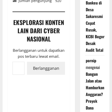
jumlah pengunjung
920
Bankeu di
Desa
Sukaresmi
EKSPLORASI KONTEN
Cepat
LAIN DARI CYBER
Rusak,
KCBI Bogor
NASIONAL
Desak
Audit Total
Berlangganan untuk dapatkan
pos terbaru lewat email.
pornip
Ketikkan email Anda...
mengenai
Berlangganan
Bangun
Jalan atau
Hamburkan
Anggaran?
Proyek
Dana