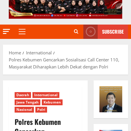
SUBSCRIBE
Primary
Menu
Home
International
Polres Kebumen Gencarkan Sosialisasi Call Center 110,
Masyarakat Diharapkan Lebih Dekat dengan Polri
Daerah
International
Jawa Tengah
Kebumen
Nasional
Polri
Polres Kebumen