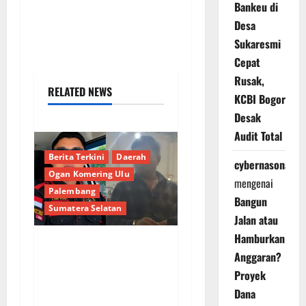
Bankeu di
Desa
Sukaresmi
Cepat
Rusak,
RELATED NEWS
KCBI Bogor
Desak
Audit Total
Berita Terkini
Daerah
cybernasonal
Ogan Komering Ulu
mengenai
Palembang
Bangun
Sumatera Selatan
Jalan atau
Hamburkan
Bongkar Kedok Oknum
Anggaran?
(I): Catut Nama
Proyek
Kapolres OKU Timur
Dana