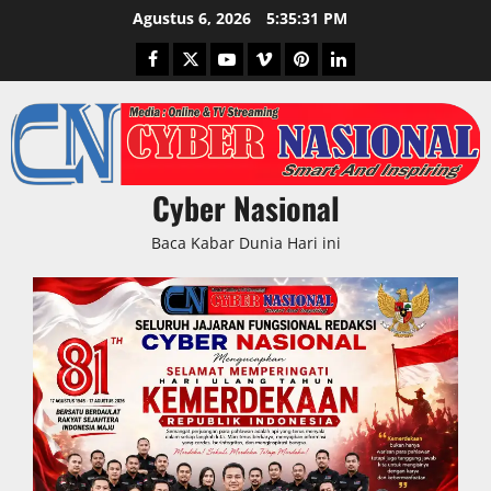
Skip
Agustus 6, 2026
5:35:32 PM
to
Facebook
Twitter
Youtube
Vimeo
Pinterest
LinkedIn
content
Cyber Nasional
Baca Kabar Dunia Hari ini