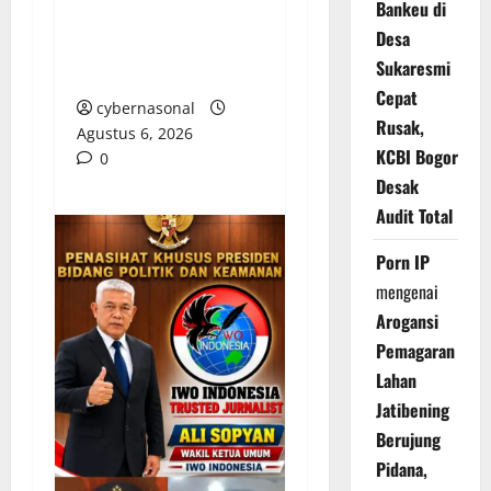
Bankeu di
Pengangkatan Direktur
Desa
PDAM Tirta Sako
Sukaresmi
Batuah
Cepat
cybernasonal
Rusak,
Agustus 6, 2026
KCBI Bogor
0
Desak
Audit Total
Porn IP
mengenai
Arogansi
Pemagaran
Lahan
Jatibening
Berujung
Pidana,