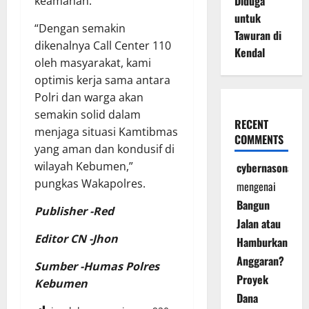
Diduga
keamanan.
untuk
“Dengan semakin
Tawuran di
dikenalnya Call Center 110
Kendal
oleh masyarakat, kami
optimis kerja sama antara
Polri dan warga akan
semakin solid dalam
RECENT
menjaga situasi Kamtibmas
COMMENTS
yang aman dan kondusif di
wilayah Kebumen,”
cybernasonal
pungkas Wakapolres.
mengenai
Bangun
Publisher -Red
Jalan atau
Editor CN -Jhon
Hamburkan
Anggaran?
Sumber -Humas Polres
Proyek
Kebumen
Dana