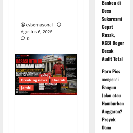
Demi Amankan
Bankeu di
Armada Batu Bara
Desa
Ilegal PT LKA!
Sukaresmi
cybernasonal
Cepat
Agustus 6, 2026
Rusak,
0
KCBI Bogor
Desak
Audit Total
Porn Pics
mengenai
Breaking news
Daerah
Bangun
Jambi
Jalan atau
Hamburkan
Kasasi Ditolak
Anggaran?
Mahkamah Agung,
Proyek
Bupati Sarolangun
Dana
Diminta Batalkan SK