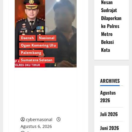
Nesan
Sudrajat
Dilaporkan
ke Polres
Metro
Daerah
Nasional
Bekasi
Ogan Komering Ulu
Kota
Palembang
Sumatera Selatan
ARCHIVES
Berupaya Hendak
Sogok Media dan Catut
Agustus
Kapolres: Ada Mafia di
2026
Balik ‘Aksi Bisu’
Polres OKU Timur?
Juli 2026
cybernasonal
Agustus 6, 2026
Juni 2026