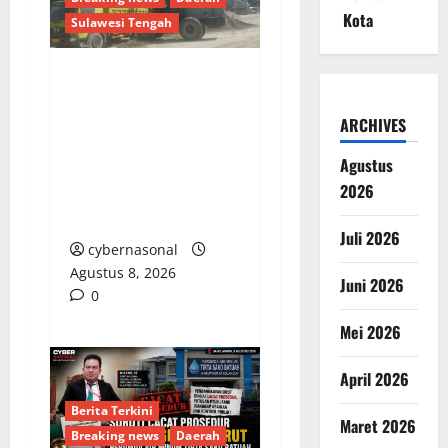
Kota
Sulawesi Tengah
ANCAMAN NYATA DI
POSO: KETIKA
ARCHIVES
KONTROL SOSIAL
Agustus
DIBALAS TEROR
2026
PEMBUNUHAN OLEH
OKNUM GGALIAN C
Juli 2026
cybernasonal
Agustus 8, 2026
Juni 2026
0
Mei 2026
April 2026
Berita Terkini
Maret 2026
Breaking news
Daerah