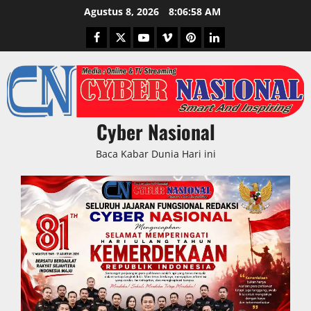
Skip
Agustus 8, 2026
8:06:59 AM
to
Facebook
Twitter
Youtube
Vimeo
Pinterest
LinkedIn
content
Cyber Nasional
Baca Kabar Dunia Hari ini