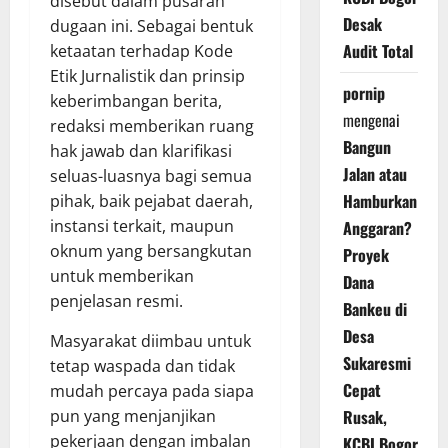
disebut dalam pusaran
Desak
dugaan ini. Sebagai bentuk
Audit Total
ketaatan terhadap Kode
Etik Jurnalistik dan prinsip
pornip
keberimbangan berita,
mengenai
redaksi memberikan ruang
Bangun
hak jawab dan klarifikasi
Jalan atau
seluas-luasnya bagi semua
Hamburkan
pihak, baik pejabat daerah,
instansi terkait, maupun
Anggaran?
oknum yang bersangkutan
Proyek
untuk memberikan
Dana
penjelasan resmi.
Bankeu di
Desa
Masyarakat diimbau untuk
Sukaresmi
tetap waspada dan tidak
Cepat
mudah percaya pada siapa
pun yang menjanjikan
Rusak,
pekerjaan dengan imbalan
KCBI Bogor