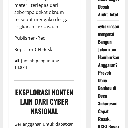
materi, terlepas dari
Desak
seberapa dekat oknum
Audit Total
tersebut mengaku dengan
cybernasonal
lingkaran kekuasaan.
mengenai
Publisher -Red
Bangun
Jalan atau
Reporter CN -Riski
Hamburkan
jumlah pengunjung
Anggaran?
13,873
Proyek
Dana
Bankeu di
EKSPLORASI KONTEN
Desa
LAIN DARI CYBER
Sukaresmi
NASIONAL
Cepat
Rusak,
Berlangganan untuk dapatkan
KCBI Bogor