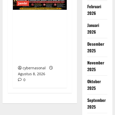
Jambi
Februari
2026
Soroti Cacat Prosedur
Januari
Pengangkatan Dirut
2026
Perumda Air Minum
Tirta Sako Batuah,
Desember
Keputusan PTUN Jambi
2025
Dinilai Abaikan Hak
Kontrol Publik
November
cybernasonal
2025
Agustus 8, 2026
0
Oktober
2025
September
2025