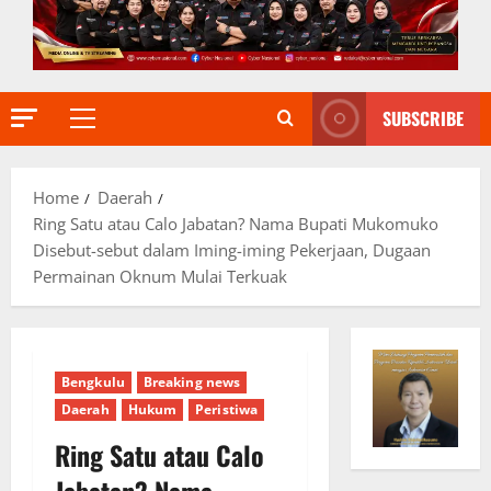
SUBSCRIBE
Primary
Menu
Home
Daerah
Ring Satu atau Calo Jabatan? Nama Bupati Mukomuko
Disebut-sebut dalam Iming-iming Pekerjaan, Dugaan
Permainan Oknum Mulai Terkuak
Bengkulu
Breaking news
Daerah
Hukum
Peristiwa
Ring Satu atau Calo
Jabatan? Nama