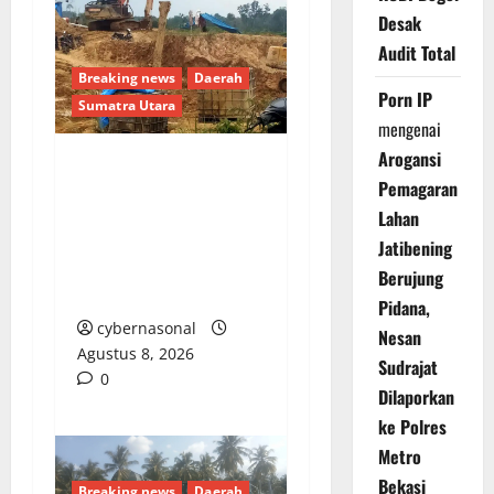
Desak
Audit Total
Breaking news
Daerah
Porn IP
Sumatra Utara
mengenai
Arogansi
Warga Madina Desak
Pemagaran
Kapolda Sumut Tindak
Lahan
Tegas Mafia PETI Asak
Jatibening
Jarum: Jangan Tunggu
Berujung
Ada Korban Nyawa Lagi
Pidana,
cybernasonal
Nesan
Agustus 8, 2026
Sudrajat
0
Dilaporkan
ke Polres
Metro
Bekasi
Breaking news
Daerah