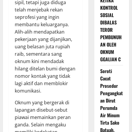
KETIKA
sipil, tetapi juga diduga
KONTROL
telah menjebak rekan
SOSIAL
seprofesi yang ingin
DIBALAS
membantu keluarganya.
TEROR
Alih-alih mendapatkan
PEMBUNUH
pekerjaan yang dijanjikan,
AN OLEH
uang belasan juta rupiah
OKNUM
raib, sementara sang
GGALIAN C
oknum kini mendadak
hilang ditelan bumi dengan
Soroti
nomor kontak yang tidak
Cacat
lagi aktif dan memblokir
Prosedur
komunikasi.
Pengangkat
an Dirut
Oknum yang bergerak di
Perumda
lapangan disebut-sebut
Air Minum
piawai memainkan peran
Tirta Sako
ganda. Selain mengaku
Batuah,
memiliki kedekatan