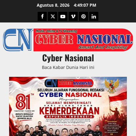
Skip
Agustus 8, 2026
4:49:08 PM
to
Facebook
Twitter
Youtube
Vimeo
Pinterest
LinkedIn
content
Cyber Nasional
Baca Kabar Dunia Hari ini