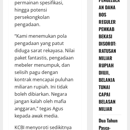
PENGELOLA
permainan spesifikasi,
AN DANA
hingga potensi
BOS
persekongkolan
REGULER
pengadaan.
PEMKAB
“Kami menemukan pola
BEKASI
pengadaan yang patut
DISOROT:
diduga sarat rekayasa. Nilai
RATUSAN
paket fantastis, pengadaan
MILIAR
mebeler menumpuk, dan
RUPIAH
selisih pagu dengan
DIUJI,
kontrak mencapai puluhan
BELANJA
miliaran rupiah. Ini tidak
TUNAI
boleh dibiarkan. Negara
CAPAI
jangan kalah oleh mafia
BELASAN
anggaran,” tegas Agus
MILIAR
kepada awak media.
Dua Tahun
KCBI menyoroti sedikitnya
Pasca-