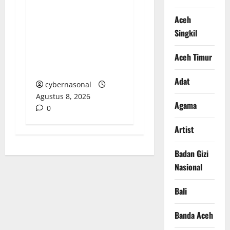
Tabrakan, Mobil Dinas
Bupati Aceh Singkil
Aceh
“Menghilang”:
Singkil
Transparansi Tata
Kelola Aset
Aceh Timur
Dipertanyakan
Adat
cybernasonal
Agustus 8, 2026
Agama
0
Artist
Badan Gizi
Nasional
Bali
Banda Aceh