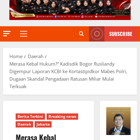
SUBSCRIBE
Primary
Menu
Home
Daerah
Merasa Kebal Hukum?” Kadisdik Bogor Rusliandy
Digempur Laporan KCBI ke Kortastipidkor Mabes Polri,
Dugaan Skandal Pengadaan Ratusan Miliar Mulai
Terkuak
Berita Terkini
Breaking news
Daerah
Jakarta
Merasa Kebal