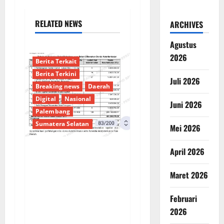
RELATED NEWS
ARCHIVES
Agustus
2026
Berita Terkait
Berita Terkini
Juli 2026
Breaking news
Daerah
Digital
Nasional
Juni 2026
Palembang
Sumatera Selatan
Mei 2026
April 2026
Sorotan Tajam:
Ratusan Juta Rupiah
Maret 2026
Denda Keterlambatan
Proyek di Banyuasin
Februari
Masih Mengendap, Ada
2026
Apa dengan