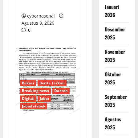
Pengawasan?
Januari
2026
cybernasonal
Agustus 8, 2026
Desember
0
2025
November
2025
Oktober
2025
Bekasi
Berita Terkini
Breaking news
Daerah
September
Digital
Jabar
2025
Jabodetabek
Agustus
2025
PENGELOLAAN DANA
BOS REGULER