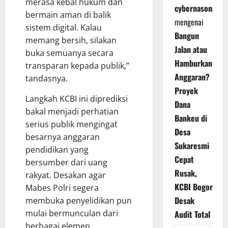
merasa kebal hukum dan
cybernasonal
bermain aman di balik
mengenai
sistem digital. Kalau
Bangun
memang bersih, silakan
Jalan atau
buka semuanya secara
Hamburkan
transparan kepada publik,”
Anggaran?
tandasnya.
Proyek
Langkah KCBI ini diprediksi
Dana
bakal menjadi perhatian
Bankeu di
serius publik mengingat
Desa
besarnya anggaran
Sukaresmi
pendidikan yang
Cepat
bersumber dari uang
Rusak,
rakyat. Desakan agar
KCBI Bogor
Mabes Polri segera
Desak
membuka penyelidikan pun
mulai bermunculan dari
Audit Total
berbagai elemen