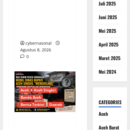
Juli 2025
PEMKAB BEKASI
DISOROT: RATUSAN
Juni 2025
MILIAR RUPIAH DIUJI,
BELANJA TUNAI CAPAI
Mei 2025
BELASAN MILIAR
cybernasonal
April 2025
Agustus 8, 2026
0
Maret 2025
Mei 2024
Aceh
Aceh Singkil
Banda Aceh
CATEGORIES
Berita Terkini
Daerah
Aceh
Dua Tahun Pasca-
Aceh Barat