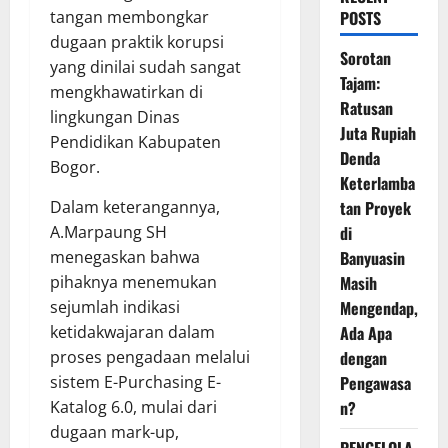
tangan membongkar
POSTS
dugaan praktik korupsi
Sorotan
yang dinilai sudah sangat
Tajam:
mengkhawatirkan di
Ratusan
lingkungan Dinas
Juta Rupiah
Pendidikan Kabupaten
Denda
Bogor.
Keterlamba
Dalam keterangannya,
tan Proyek
A.Marpaung SH
di
menegaskan bahwa
Banyuasin
pihaknya menemukan
Masih
sejumlah indikasi
Mengendap,
ketidakwajaran dalam
Ada Apa
proses pengadaan melalui
dengan
sistem E-Purchasing E-
Pengawasa
Katalog 6.0, mulai dari
n?
dugaan mark-up,