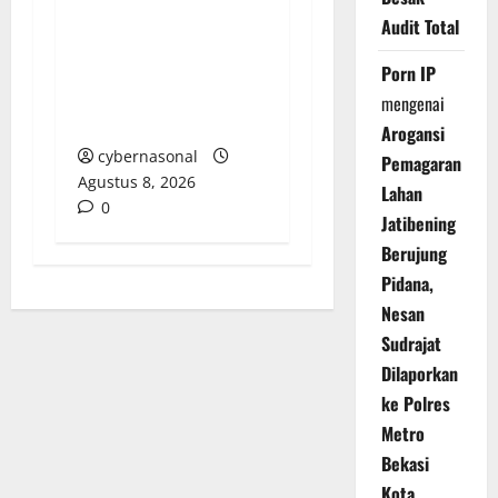
Perumda Air Minum
Audit Total
Tirta Sako Batuah,
Keputusan PTUN Jambi
Porn IP
Dinilai Abaikan Hak
mengenai
Kontrol Publik
Arogansi
cybernasonal
Pemagaran
Agustus 8, 2026
Lahan
0
Jatibening
Berujung
Pidana,
Nesan
Sudrajat
Dilaporkan
ke Polres
Metro
Bekasi
Kota