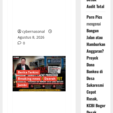
KONTROL SOSIAL
Audit Total
DIBALAS TEROR
Porn Pics
PEMBUNUHAN OLEH
mengenai
OKNUM GGALIAN C
Bangun
cybernasonal
Jalan atau
Agustus 8, 2026
0
Hamburkan
Anggaran?
Proyek
Dana
Bankeu di
Berita Terkini
Desa
Breaking news
Daerah
Sukaresmi
Jambi
Cepat
Rusak,
Soroti Cacat Prosedur
KCBI Bogor
Pengangkatan Dirut
Desak