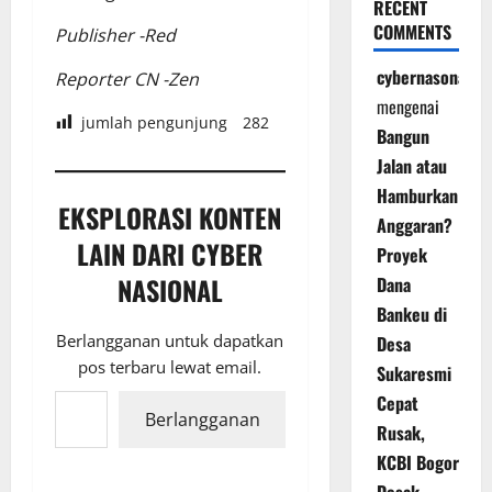
RECENT
COMMENTS
Publisher -Red
cybernasonal
Reporter CN -Zen
mengenai
jumlah pengunjung
282
Bangun
Jalan atau
Hamburkan
EKSPLORASI KONTEN
Anggaran?
LAIN DARI CYBER
Proyek
NASIONAL
Dana
Bankeu di
Berlangganan untuk dapatkan
Desa
pos terbaru lewat email.
Sukaresmi
Ketikkan email Anda...
Cepat
Berlangganan
Rusak,
KCBI Bogor