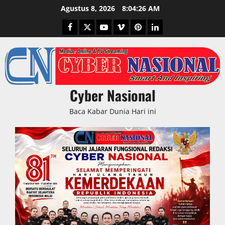
Skip
Agustus 8, 2026
8:04:27 AM
to
Facebook
Twitter
Youtube
Vimeo
Pinterest
LinkedIn
content
Cyber Nasional
Baca Kabar Dunia Hari ini