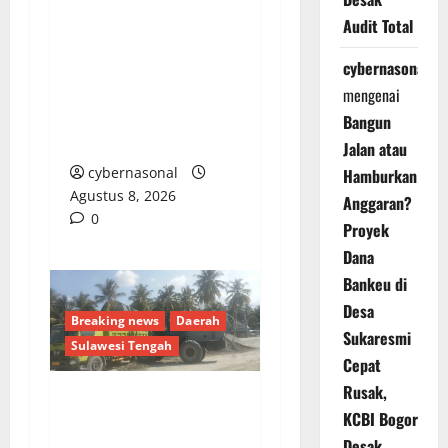
Audit Total
Warga Madina Desak
Kapolda Sumut Tindak
cybernasonal
Tegas Mafia PETI Asak
mengenai
Jarum: Jangan Tunggu
Bangun
Ada Korban Nyawa Lagi
Jalan atau
cybernasonal
Hamburkan
Agustus 8, 2026
Anggaran?
0
Proyek
Dana
Bankeu di
Desa
Breaking news
Daerah
Sukaresmi
Sulawesi Tengah
Cepat
Rusak,
ANCAMAN NYATA DI
KCBI Bogor
POSO: KETIKA
Desak