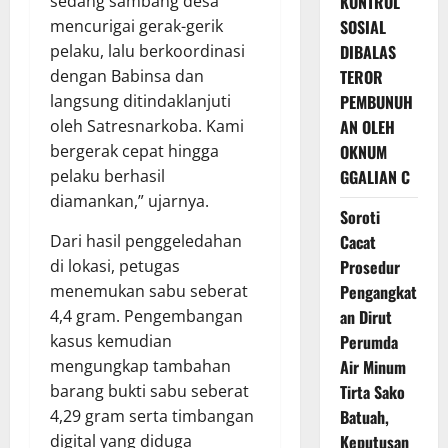
sedang sambang desa
KONTROL
mencurigai gerak-gerik
SOSIAL
pelaku, lalu berkoordinasi
DIBALAS
dengan Babinsa dan
TEROR
langsung ditindaklanjuti
PEMBUNUH
oleh Satresnarkoba. Kami
AN OLEH
bergerak cepat hingga
OKNUM
pelaku berhasil
GGALIAN C
diamankan,” ujarnya.
Soroti
Dari hasil penggeledahan
Cacat
di lokasi, petugas
Prosedur
menemukan sabu seberat
Pengangkat
4,4 gram. Pengembangan
an Dirut
kasus kemudian
Perumda
mengungkap tambahan
Air Minum
barang bukti sabu seberat
Tirta Sako
4,29 gram serta timbangan
Batuah,
digital yang diduga
Keputusan