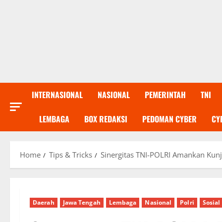
INTERNASIONAL
NASIONAL
PEMERINTAH
TNI
LEMBAGA
BOX REDAKSI
PEDOMAN CYBER
CY
Home
Tips & Tricks
Sinergitas TNI-POLRI Amankan Kunju
Daerah
Jawa Tengah
Lembaga
Nasional
Polri
Sosial