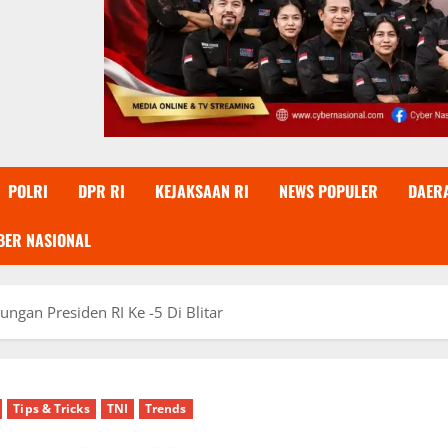
POLRI
DPR RI
KEJAKSAAN RI
NEWS POPULER
DAER
BER NASIONAL
ngan Presiden RI Ke -5 Di Blitar
Tips & Tricks
TNI
Trends