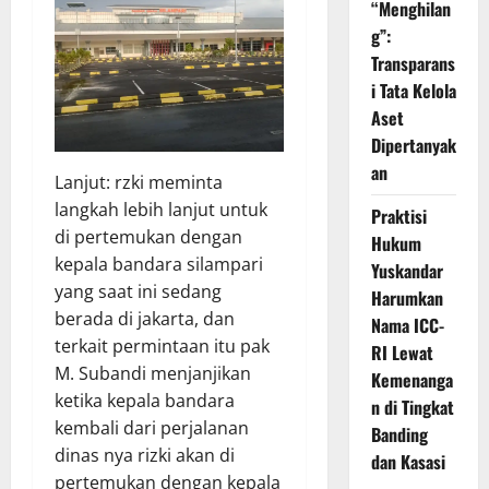
“Menghilan
g”:
Transparans
i Tata Kelola
Aset
Dipertanyak
an
Lanjut: rzki meminta
langkah lebih lanjut untuk
Praktisi
di pertemukan dengan
Hukum
kepala bandara silampari
Yuskandar
yang saat ini sedang
Harumkan
berada di jakarta, dan
Nama ICC-
terkait permintaan itu pak
RI Lewat
M. Subandi menjanjikan
Kemenanga
ketika kepala bandara
n di Tingkat
kembali dari perjalanan
Banding
dinas nya rizki akan di
dan Kasasi
pertemukan dengan kepala