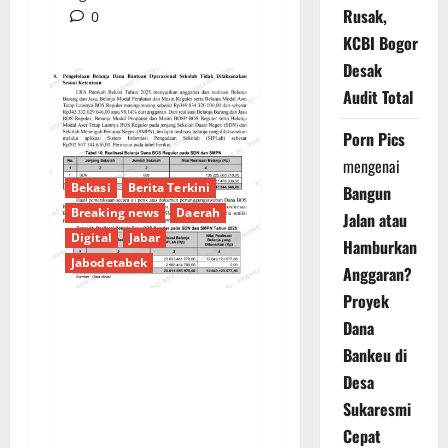
Rusak,
0
KCBI Bogor
Desak
Audit Total
Porn Pics
mengenai
Bekasi
Berita Terkini
Bangun
Breaking news
Daerah
Jalan atau
Digital
Jabar
Hamburkan
Jabodetabek
Anggaran?
Proyek
Dana
PENGELOLAAN DANA
Bankeu di
BOS REGULER
Desa
PEMKAB BEKASI
DISOROT: RATUSAN
Sukaresmi
MILIAR RUPIAH DIUJI,
Cepat