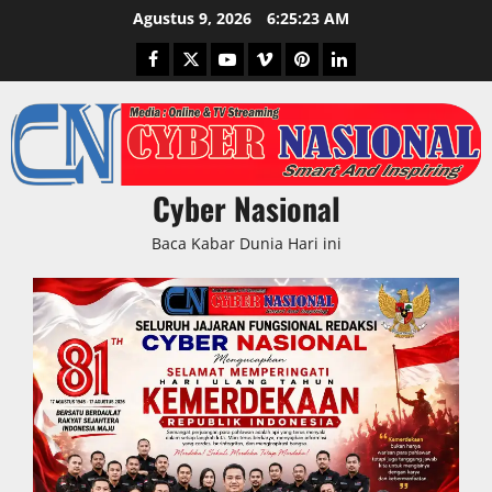
Skip
Agustus 9, 2026
6:25:24 AM
to
Facebook
Twitter
Youtube
Vimeo
Pinterest
LinkedIn
content
Cyber Nasional
Baca Kabar Dunia Hari ini