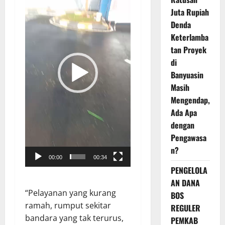
Juta Rupiah
Denda
Keterlamba
tan Proyek
di
Banyuasin
Masih
Mengendap,
Ada Apa
dengan
Pengawasa
n?
00:00
00:34
PENGELOLA
AN DANA
“Pelayanan yang kurang
BOS
ramah, rumput sekitar
REGULER
bandara yang tak terurus,
PEMKAB