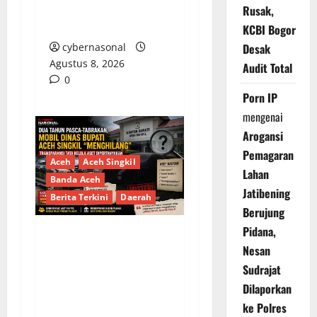
BELANJA TUNAI CAPAI
Rusak,
BELASAN MILIAR
KCBI Bogor
cybernasonal
Desak
Agustus 8, 2026
Audit Total
0
Porn IP
mengenai
Arogansi
Pemagaran
Aceh
Aceh Singkil
Lahan
Banda Aceh
Jatibening
Berita Terkini
Daerah
Berujung
Pidana,
Dua Tahun Pasca-
Nesan
Tabrakan, Mobil Dinas
Sudrajat
Bupati Aceh Singkil
Dilaporkan
“Menghilang”:
ke Polres