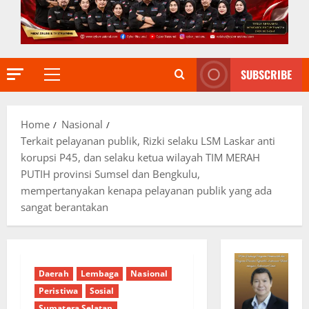
SUBSCRIBE
Primary
Menu
Home
Nasional
Terkait pelayanan publik, Rizki selaku LSM Laskar anti
korupsi P45, dan selaku ketua wilayah TIM MERAH
PUTIH provinsi Sumsel dan Bengkulu,
mempertanyakan kenapa pelayanan publik yang ada
sangat berantakan
Daerah
Lembaga
Nasional
Peristiwa
Sosial
Sumatera Selatan