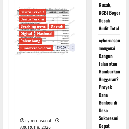
Rusak,
KCBI Bogor
Berita Terkait
Berita Terkini
Desak
Breaking news
Daerah
Audit Total
Digital
Nasional
cybernasonal
Palembang
mengenai
Sumatera Selatan
Bangun
Jalan atau
Sorotan Tajam:
Hamburkan
Ratusan Juta Rupiah
Anggaran?
Denda Keterlambatan
Proyek
Proyek di Banyuasin
Dana
Masih Mengendap, Ada
Bankeu di
Apa dengan
Desa
Pengawasan?
Sukaresmi
cybernasonal
Cepat
Agustus 8, 2026