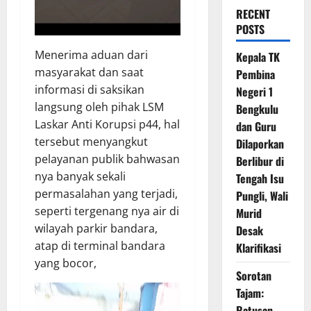
RECENT
POSTS
Menerima aduan dari
Kepala TK
masyarakat dan saat
Pembina
informasi di saksikan
Negeri 1
langsung oleh pihak LSM
Bengkulu
Laskar Anti Korupsi p44, hal
dan Guru
tersebut menyangkut
Dilaporkan
pelayanan publik bahwasan
Berlibur di
nya banyak sekali
Tengah Isu
permasalahan yang terjadi,
Pungli, Wali
seperti tergenang nya air di
Murid
wilayah parkir bandara,
Desak
atap di terminal bandara
Klarifikasi
yang bocor,
Sorotan
Pemutar
Tajam:
Video
Ratusan