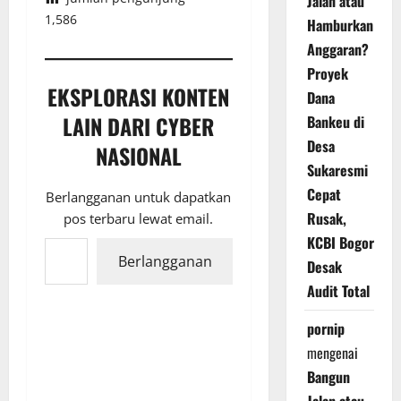
Jalan atau
1,586
Hamburkan
Anggaran?
Proyek
EKSPLORASI KONTEN
Dana
LAIN DARI CYBER
Bankeu di
Desa
NASIONAL
Sukaresmi
Cepat
Berlangganan untuk dapatkan
Rusak,
pos terbaru lewat email.
Ketikkan email Anda...
KCBI Bogor
Berlangganan
Desak
Audit Total
pornip
mengenai
Bangun