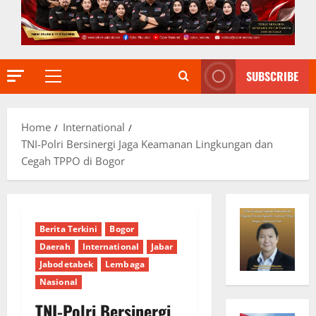
SUBSCRIBE
Primary
Menu
Home
International
TNI-Polri Bersinergi Jaga Keamanan Lingkungan dan
Cegah TPPO di Bogor
Berita Terkini
Bogor
Daerah
International
Jabar
Jabodetabek
Lembaga
Nasional
TNI-Polri Bersinergi