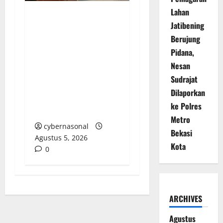
Lahan
Darurat Korupsi
Jatibening
Pertanian OKU Timur:
Berujung
Hak Petani Diduga
Pidana,
Disunat, RAMBO Siap
Nesan
Drag Bantuan Oplah,
Sudrajat
Benih Jagung dan
Dilaporkan
Alsintan ke Ranah
ke Polres
Hukum!
Metro
cybernasonal
Bekasi
Agustus 5, 2026
Kota
0
ARCHIVES
Agustus