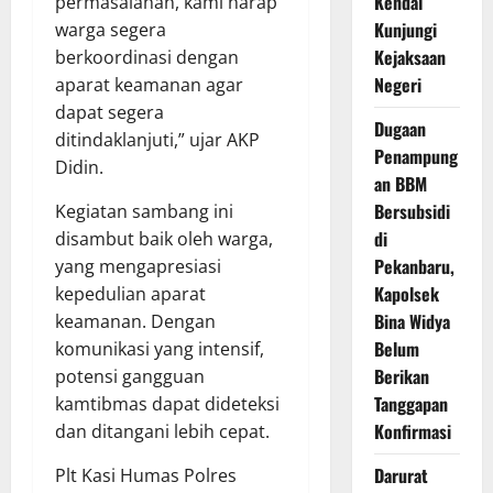
Kendal
permasalahan, kami harap
Kunjungi
warga segera
Kejaksaan
berkoordinasi dengan
Negeri
aparat keamanan agar
dapat segera
Dugaan
ditindaklanjuti,” ujar AKP
Penampung
Didin.
an BBM
Bersubsidi
Kegiatan sambang ini
di
disambut baik oleh warga,
Pekanbaru,
yang mengapresiasi
Kapolsek
kepedulian aparat
Bina Widya
keamanan. Dengan
Belum
komunikasi yang intensif,
Berikan
potensi gangguan
Tanggapan
kamtibmas dapat dideteksi
Konfirmasi
dan ditangani lebih cepat.
Darurat
Plt Kasi Humas Polres