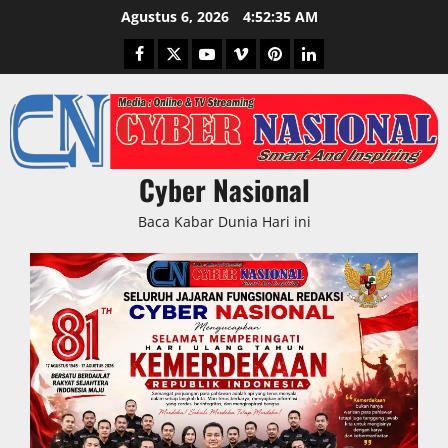
Skip
Agustus 6, 2026
4:52:36 AM
to
Facebook
Twitter
Youtube
Vimeo
Pinterest
LinkedIn
content
Cyber Nasional
Baca Kabar Dunia Hari ini