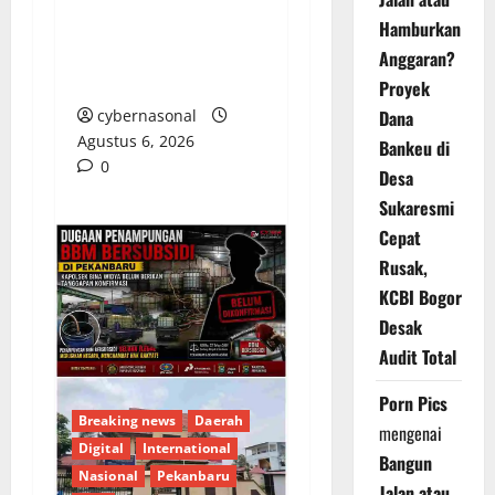
Jalan Rp6,62 Miliar,
WRC PAN-RI
Hamburkan
Prabumulih Dorong
Anggaran?
Transparansi Anggaran
Proyek
Dana
cybernasonal
Agustus 6, 2026
Bankeu di
0
Desa
Sukaresmi
Cepat
Rusak,
KCBI Bogor
Desak
Audit Total
Porn Pics
Breaking news
Daerah
mengenai
Digital
International
Bangun
Nasional
Pekanbaru
Jalan atau