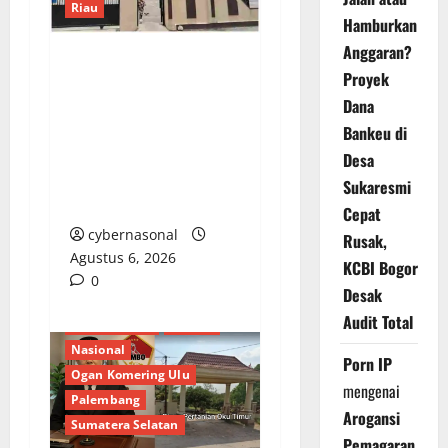
Riau
Hamburkan
Anggaran?
Proyek
Dugaan Penampungan
BBM Bersubsidi di
Dana
Pekanbaru, Kapolsek
Bankeu di
Bina Widya Belum
Desa
Berikan Tanggapan
Sukaresmi
Konfirmasi
Cepat
cybernasonal
Rusak,
Agustus 6, 2026
KCBI Bogor
0
Desak
Audit Total
Berita Terkini
Daerah
Nasional
Porn IP
Ogan Komering Ulu
mengenai
Palembang
Arogansi
Sumatera Selatan
Pemagaran