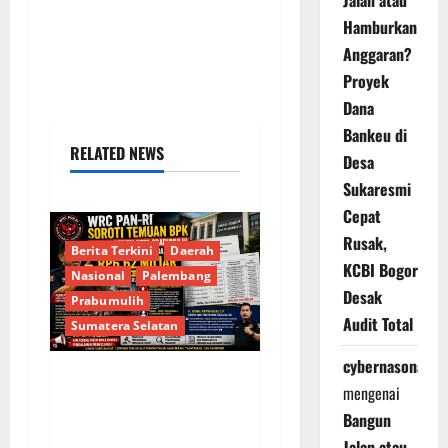
Jalan atau
Hamburkan
Anggaran?
Proyek
Dana
Bankeu di
RELATED NEWS
Desa
Sukaresmi
Cepat
Rusak,
Berita Terkini
Daerah
KCBI Bogor
Nasional
Palembang
Desak
Prabumulih
Audit Total
Sumatera Selatan
cybernasonal
mengenai
Soroti Temuan BPK
Bangun
Terkait Belanja Proyek
Jalan atau