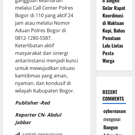
n Singkil
gangguan keamanan
Gelar Rapat
melalui Call Center Polres
Koordinasi
Bogor di 110 yang aktif 24
di Maktuan
jam atau melalui Nomor
Kopi, Bahas
Aduan Polres Bogor di
Penataan
0812-1280-5587.
Lalu Lintas
Keterlibatan aktif
Pesta
masyarakat dan sinergi
Warga
antarinstansi menjadi kunci
untuk mewujudkan situasi
kamtibmas yang aman,
nyaman, dan kondusif di
wilayah Kabupaten Bogor.
RECENT
COMMENTS
Publisher -Red
cybernasonal
Reporter CN- Abdul
mengenai
Jabbar
Bangun
jumlah pengunjung