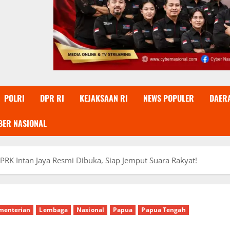
POLRI
DPR RI
KEJAKSAAN RI
NEWS POPULER
DAER
BER NASIONAL
PRK Intan Jaya Resmi Dibuka, Siap Jemput Suara Rakyat!
menterian
Lembaga
Nasional
Papua
Papua Tengah