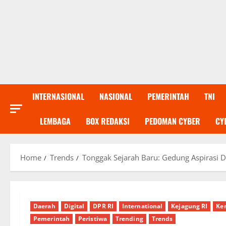
INTERNASIONAL
NASIONAL
PEMERINTAH
TNI
LEMBAGA
BOX REDAKSI
PEDOMAN CYBER
CY
Home
Trends
Tonggak Sejarah Baru: Gedung Aspirasi D
Daerah
Digital
DPR RI
International
Kejagung RI
Ke
Pemerintah
Peristiwa
Trending
Trends