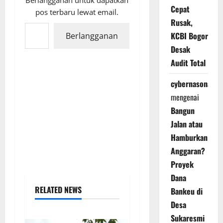
Berlangganan untuk dapatkan
Cepat
pos terbaru lewat email.
Rusak,
Ketikkan email Anda...
KCBI Bogor
Berlangganan
Desak
Audit Total
cybernasonal
mengenai
Bangun
Jalan atau
Hamburkan
Anggaran?
Proyek
Dana
RELATED NEWS
Bankeu di
Desa
Sukaresmi