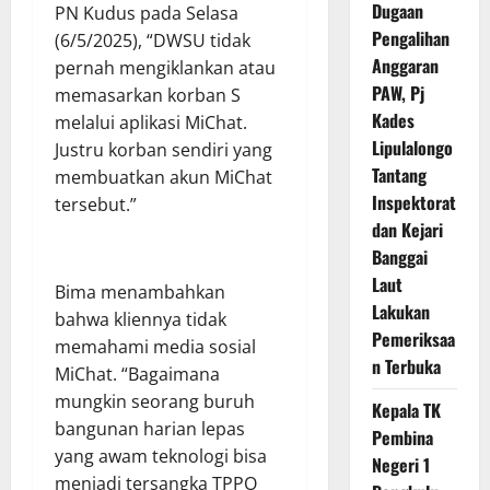
Dugaan
PN Kudus pada Selasa
Pengalihan
(6/5/2025), “DWSU tidak
Anggaran
pernah mengiklankan atau
PAW, Pj
memasarkan korban S
Kades
melalui aplikasi MiChat.
Lipulalongo
Justru korban sendiri yang
Tantang
membuatkan akun MiChat
Inspektorat
tersebut.”
dan Kejari
Banggai
Laut
Bima menambahkan
Lakukan
bahwa kliennya tidak
Pemeriksaa
memahami media sosial
n Terbuka
MiChat. “Bagaimana
mungkin seorang buruh
Kepala TK
bangunan harian lepas
Pembina
yang awam teknologi bisa
Negeri 1
menjadi tersangka TPPO