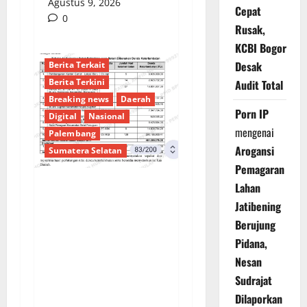
Agustus 9, 2026
Cepat
0
Rusak,
KCBI Bogor
Desak
Berita Terkait
Berita Terkini
Audit Total
Breaking news
Daerah
Porn IP
Digital
Nasional
mengenai
Palembang
Arogansi
Sumatera Selatan
Pemagaran
Lahan
Sorotan Tajam:
Jatibening
Ratusan Juta Rupiah
Berujung
Denda Keterlambatan
Pidana,
Proyek di Banyuasin
Nesan
Masih Mengendap, Ada
Sudrajat
Apa dengan
Dilaporkan
Pengawasan?