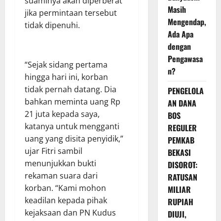
suaminya akan diperberat
Masih
jika permintaan tersebut
Mengendap,
tidak dipenuhi.
Ada Apa
dengan
Pengawasa
“Sejak sidang pertama
n?
hingga hari ini, korban
tidak pernah datang. Dia
PENGELOLA
bahkan meminta uang Rp
AN DANA
21 juta kepada saya,
BOS
katanya untuk mengganti
REGULER
uang yang disita penyidik,”
PEMKAB
ujar Fitri sambil
BEKASI
menunjukkan bukti
DISOROT:
rekaman suara dari
RATUSAN
korban. “Kami mohon
MILIAR
keadilan kepada pihak
RUPIAH
kejaksaan dan PN Kudus
DIUJI,