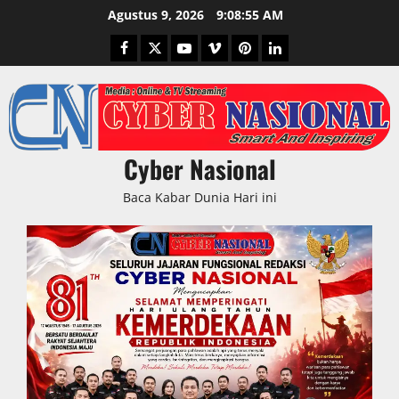
Skip
Agustus 9, 2026
9:08:56 AM
to
Facebook
Twitter
Youtube
Vimeo
Pinterest
LinkedIn
content
Cyber Nasional
Baca Kabar Dunia Hari ini