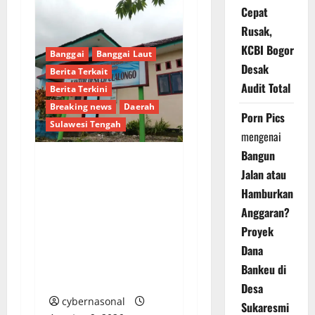
Cepat
Rusak,
KCBI Bogor
Banggai
Banggai Laut
Desak
Berita Terkait
Audit Total
Berita Terkini
Breaking news
Daerah
Porn Pics
Sulawesi Tengah
mengenai
Bangun
Dugaan Pengalihan
Jalan atau
Anggaran PAW, Pj
Hamburkan
Kades Lipulalongo
Anggaran?
Tantang Inspektorat
Proyek
dan Kejari Banggai
Dana
Laut Lakukan
Bankeu di
Pemeriksaan Terbuka
Desa
cybernasonal
Sukaresmi