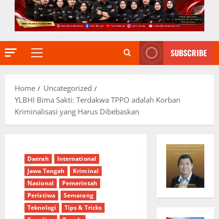
SUBSCRIBE
Primary
Menu
Home
Uncategorized
YLBHI Bima Sakti: Terdakwa TPPO adalah Korban
Kriminalisasi yang Harus Dibebaskan
Daerah
International
Jawa Tengah
Kriminal
Nasional
Pemerintah
Peristiwa
Semarang
Teknologi
Tips & Tricks