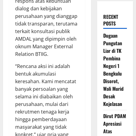
respons atas kebuntuan
dialog dan kebijakan
perusahaan yang dianggap
RECENT
POSTS
tidak transparan, terutama
terkait konsultasi publik
Dugaan
AMDAL yang dipimpin oleh
Pungutan
oknum Manager External
Liar di TK
Relation BTIIG.
Pembina
Negeri 1
“Rencana aksi ini adalah
Bengkulu
bentuk akumulasi
Disorot,
keresahan. Kami mencatat
Wali Murid
banyak persoalan yang
Desak
selama ini diabaikan oleh
Kejelasan
perusahaan, mulai dari
rekrutmen tenaga kerja
Dirut PDAM
hingga pemberdayaan
Apresiasi
masyarakat yang tidak
Atas
konkret,” ujar pria yang