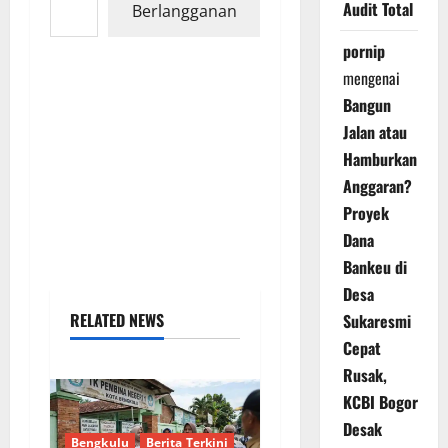
Audit Total
Berlangganan
pornip
mengenai
Bangun
Jalan atau
Hamburkan
Anggaran?
Proyek
Dana
Bankeu di
Desa
RELATED NEWS
Sukaresmi
Cepat
Rusak,
KCBI Bogor
Desak
Bengkulu
Berita Terkini