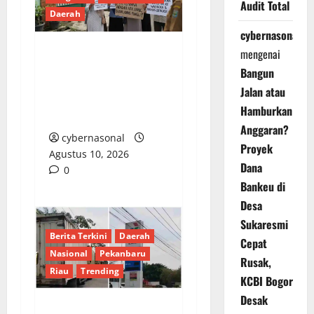
Audit Total
Daerah
cybernasonal
mengenai
Dugaan Pungutan Liar
Bangun
di TK Pembina Negeri 1
Jalan atau
Bengkulu Disorot, Wali
Hamburkan
Murid Desak Kejelasan
Anggaran?
cybernasonal
Proyek
Agustus 10, 2026
Dana
0
Bankeu di
Desa
Sukaresmi
Berita Terkini
Daerah
Cepat
Nasional
Pekanbaru
Rusak,
Riau
Trending
KCBI Bogor
Desak