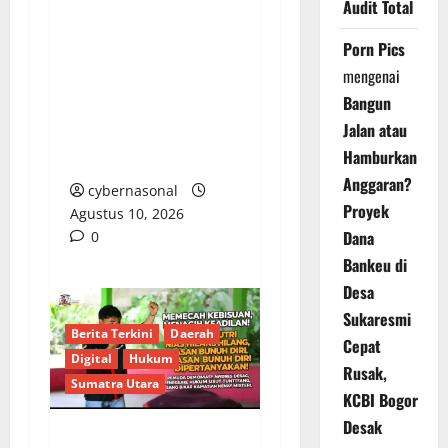
Audit Total
Warga Tenayan Raya
Resah, Antrean
Porn Pics
Panjang di SPBU
mengenai
13.282.621 Pekanbaru
Bangun
Diduga Akibat
Jalan atau
Lemahnya Pengawasan
Hamburkan
Distribusi Subsidi
Anggaran?
cybernasonal
Proyek
Agustus 10, 2026
Dana
0
Bankeu di
Desa
Sukaresmi
Berita Terkini
Daerah
Cepat
Digital
Hukum
Rusak,
Sumatra Utara
KCBI Bogor
Desak