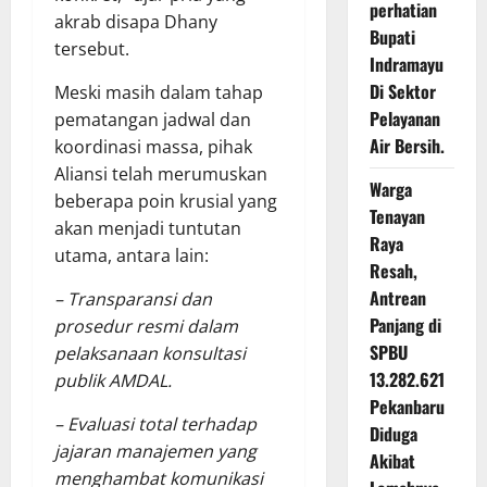
perhatian
akrab disapa Dhany
Bupati
tersebut.
Indramayu
Di Sektor
Meski masih dalam tahap
Pelayanan
pematangan jadwal dan
Air Bersih.
koordinasi massa, pihak
Aliansi telah merumuskan
Warga
beberapa poin krusial yang
Tenayan
akan menjadi tuntutan
Raya
utama, antara lain:
Resah,
Antrean
– Transparansi dan
Panjang di
prosedur resmi dalam
SPBU
pelaksanaan konsultasi
13.282.621
publik AMDAL.
Pekanbaru
– Evaluasi total terhadap
Diduga
jajaran manajemen yang
Akibat
menghambat komunikasi