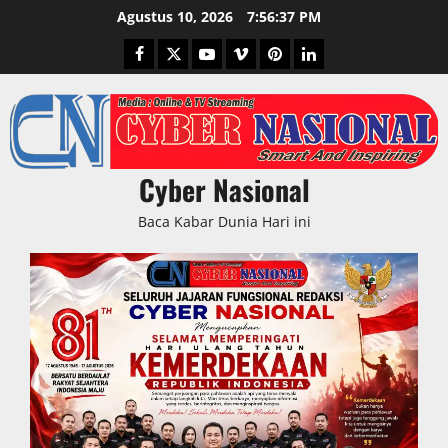
Skip
Agustus 10, 2026
7:56:38 PM
to
Facebook
Twitter
Youtube
Vimeo
Pinterest
LinkedIn
content
Cyber Nasional
Baca Kabar Dunia Hari ini