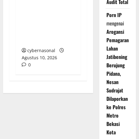
Audit Total
MENUNTUT KEADILAN
BAGI KEPULAUAN
Porn IP
NIAS: TIGA Kematian
mengenai
MISTERIUS DAN
Arogansi
DESAKAN PENGUSUTAN
Pemagaran
TUNTAS
Lahan
cybernasonal
Jatibening
Agustus 10, 2026
Berujung
0
Pidana,
Nesan
Sudrajat
Dilaporkan
ke Polres
Metro
Bekasi
Kota