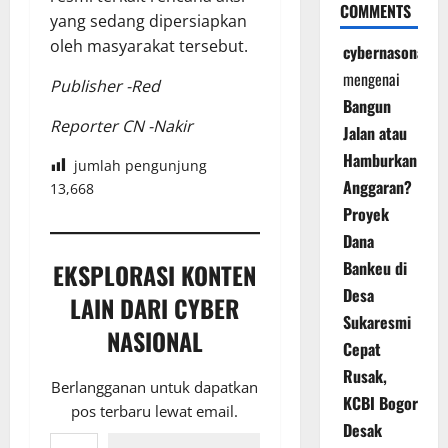
COMMENTS
yang sedang dipersiapkan
oleh masyarakat tersebut.
cybernasonal
mengenai
Publisher -Red
Bangun
Reporter CN -Nakir
Jalan atau
Hamburkan
jumlah pengunjung
Anggaran?
13,668
Proyek
Dana
Bankeu di
EKSPLORASI KONTEN
Desa
LAIN DARI CYBER
Sukaresmi
NASIONAL
Cepat
Rusak,
Berlangganan untuk dapatkan
KCBI Bogor
pos terbaru lewat email.
Desak
Ketikkan email Anda...