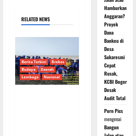
Hamburkan
Anggaran?
RELATED NEWS
Proyek
Dana
Bankeu di
Desa
Sukaresmi
Berita Terkini
Brebes
Cepat
Budaya
Daerah
Rusak,
Lembaga
Nasional
KCBI Bogor
Desak
Audit Total
Hj. Opy Ropiyah: HUT
Demokrat ke-25 Jadi
Porn Pics
Momentum Perkuat
mengenai
Pengabdian Nyata
Bangun
untuk Warga Brebes
Jalan atau