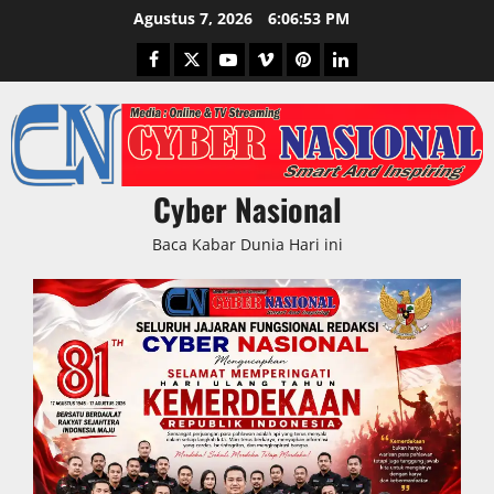
Skip
Agustus 7, 2026
6:06:54 PM
to
Facebook
Twitter
Youtube
Vimeo
Pinterest
LinkedIn
content
Cyber Nasional
Baca Kabar Dunia Hari ini