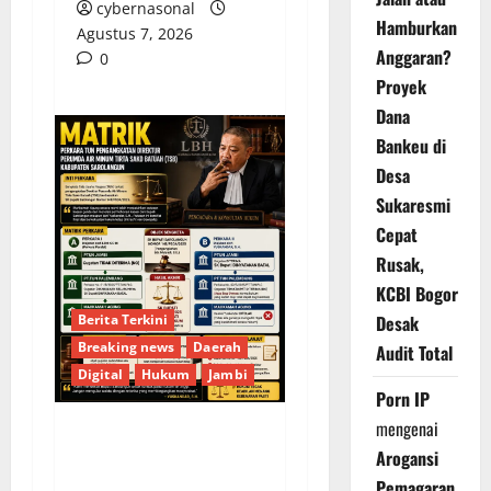
cybernasonal
Hamburkan
Agustus 7, 2026
Anggaran?
0
Proyek
Dana
Bankeu di
Desa
Sukaresmi
Cepat
Rusak,
KCBI Bogor
Berita Terkini
Desak
Breaking news
Daerah
Audit Total
Digital
Hukum
Jambi
Porn IP
mengenai
KELALAIAN HUKUM
Arogansi
PEMKAB
Pemagaran