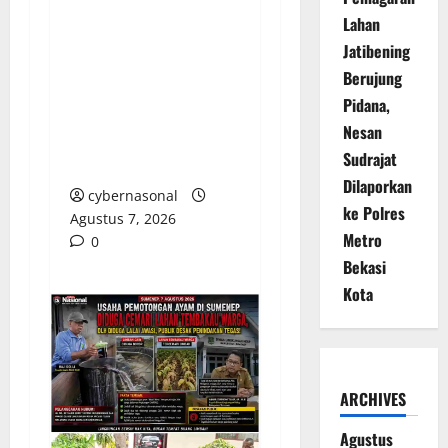
SAROLANGUN: SK
Lahan
DIREKTUR PERUMDA
Jatibening
TSB DINYATAKAN
Berujung
CACAT TOTAL,
Pidana,
PENGACARA SENIOR
Nesan
KULITI OPINI KUASA
Sudrajat
HUKUM BUPATI
Dilaporkan
cybernasonal
ke Polres
Agustus 7, 2026
Metro
0
Bekasi
Kota
ARCHIVES
Agustus