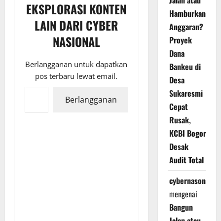
Jalan atau
EKSPLORASI KONTEN
Hamburkan
LAIN DARI CYBER
Anggaran?
NASIONAL
Proyek
Dana
Berlangganan untuk dapatkan
Bankeu di
pos terbaru lewat email.
Desa
Ketikkan email Anda...
Sukaresmi
Berlangganan
Cepat
Rusak,
KCBI Bogor
Desak
Audit Total
cybernasonal
mengenai
Bangun
Jalan atau