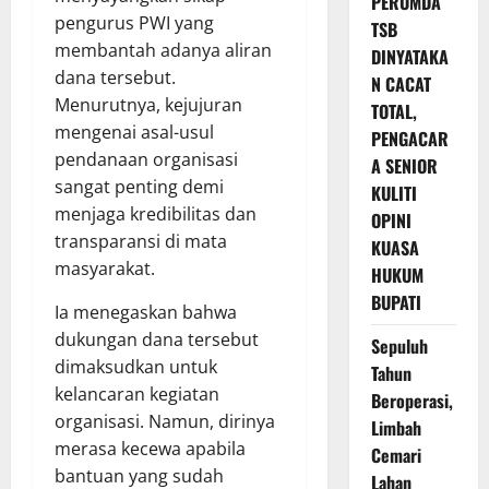
PERUMDA
pengurus PWI yang
TSB
membantah adanya aliran
DINYATAKA
dana tersebut.
N CACAT
Menurutnya, kejujuran
TOTAL,
mengenai asal-usul
PENGACAR
pendanaan organisasi
A SENIOR
sangat penting demi
KULITI
menjaga kredibilitas dan
OPINI
transparansi di mata
KUASA
masyarakat.
HUKUM
BUPATI
Ia menegaskan bahwa
dukungan dana tersebut
Sepuluh
dimaksudkan untuk
Tahun
kelancaran kegiatan
Beroperasi,
organisasi. Namun, dirinya
Limbah
merasa kecewa apabila
Cemari
bantuan yang sudah
Lahan