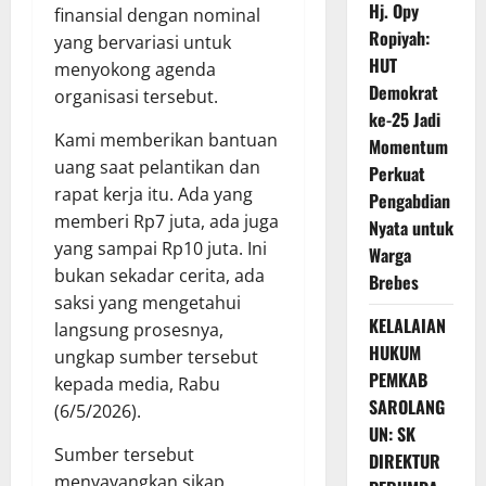
Hj. Opy
finansial dengan nominal
Ropiyah:
yang bervariasi untuk
HUT
menyokong agenda
Demokrat
organisasi tersebut.
ke-25 Jadi
Kami memberikan bantuan
Momentum
uang saat pelantikan dan
Perkuat
rapat kerja itu. Ada yang
Pengabdian
memberi Rp7 juta, ada juga
Nyata untuk
yang sampai Rp10 juta. Ini
Warga
bukan sekadar cerita, ada
Brebes
saksi yang mengetahui
KELALAIAN
langsung prosesnya,
HUKUM
ungkap sumber tersebut
PEMKAB
kepada media, Rabu
SAROLANG
(6/5/2026).
UN: SK
Sumber tersebut
DIREKTUR
menyayangkan sikap