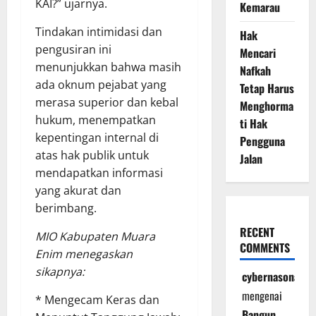
KAI?” ujarnya.
Kemarau
Tindakan intimidasi dan
Hak
pengusiran ini
Mencari
menunjukkan bahwa masih
Nafkah
ada oknum pejabat yang
Tetap Harus
merasa superior dan kebal
Menghorma
hukum, menempatkan
ti Hak
kepentingan internal di
Pengguna
atas hak publik untuk
Jalan
mendapatkan informasi
yang akurat dan
berimbang.
RECENT
MIO Kabupaten Muara
COMMENTS
Enim menegaskan
sikapnya:
cybernasonal
mengenai
* Mengecam Keras dan
Bangun