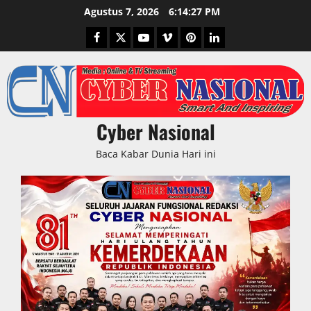
Skip
Agustus 7, 2026
6:14:28 PM
to
Facebook
Twitter
Youtube
Vimeo
Pinterest
LinkedIn
content
Cyber Nasional
Baca Kabar Dunia Hari ini