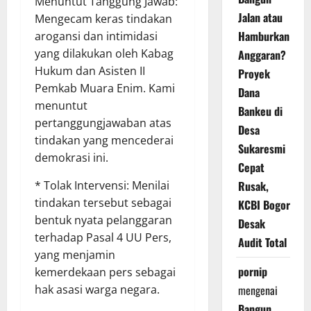
Menuntut Tanggung Jawab:
Jalan atau
Mengecam keras tindakan
Hamburkan
arogansi dan intimidasi
yang dilakukan oleh Kabag
Anggaran?
Hukum dan Asisten II
Proyek
Pemkab Muara Enim. Kami
Dana
menuntut
Bankeu di
pertanggungjawaban atas
Desa
tindakan yang mencederai
Sukaresmi
demokrasi ini.
Cepat
Rusak,
* Tolak Intervensi: Menilai
tindakan tersebut sebagai
KCBI Bogor
bentuk nyata pelanggaran
Desak
terhadap Pasal 4 UU Pers,
Audit Total
yang menjamin
pornip
kemerdekaan pers sebagai
mengenai
hak asasi warga negara.
Bangun