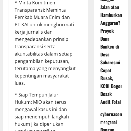
* Minta Komitmen
Jalan atau
Transparansi: Meminta
Hamburkan
Pemkab Muara Enim dan
Anggaran?
PT KAI untuk menghormati
Proyek
kerja jurnalis dan
Dana
mengedepankan prinsip
Bankeu di
transparansi serta
akuntabilitas dalam setiap
Desa
pengambilan keputusan,
Sukaresmi
terutama yang menyangkut
Cepat
kepentingan masyarakat
Rusak,
luas.
KCBI Bogor
Desak
* Siap Tempuh Jalur
Audit Total
Hukum: MIO akan terus
mengawal kasus ini dan
cybernasonal
siap menempuh langkah
mengenai
hukum jika diperlukan
Bangun