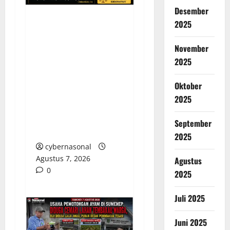
Desember
2025
KELALAIAN HUKUM
PEMKAB
November
SAROLANGUN: SK
2025
DIREKTUR PERUMDA
TSB DINYATAKAN
Oktober
CACAT TOTAL,
2025
PENGACARA SENIOR
KULITI OPINI KUASA
September
HUKUM BUPATI
2025
cybernasonal
Agustus 7, 2026
Agustus
0
2025
Juli 2025
Juni 2025