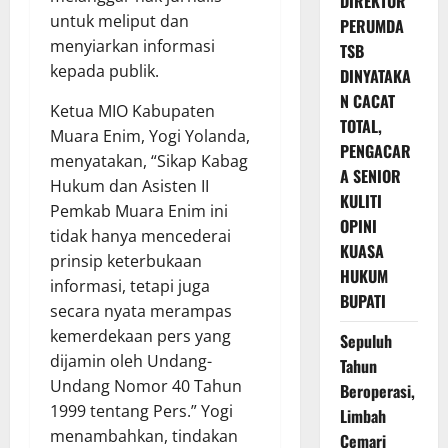
DIREKTUR
untuk meliput dan
PERUMDA
menyiarkan informasi
TSB
kepada publik.
DINYATAKA
N CACAT
Ketua MIO Kabupaten
TOTAL,
Muara Enim, Yogi Yolanda,
PENGACAR
menyatakan, “Sikap Kabag
A SENIOR
Hukum dan Asisten II
KULITI
Pemkab Muara Enim ini
OPINI
tidak hanya mencederai
KUASA
prinsip keterbukaan
HUKUM
informasi, tetapi juga
BUPATI
secara nyata merampas
kemerdekaan pers yang
Sepuluh
dijamin oleh Undang-
Tahun
Undang Nomor 40 Tahun
Beroperasi,
1999 tentang Pers.” Yogi
Limbah
menambahkan, tindakan
Cemari