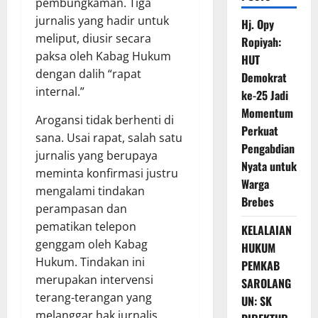
pembungkaman. Tiga
jurnalis yang hadir untuk
Hj. Opy
meliput, diusir secara
Ropiyah:
paksa oleh Kabag Hukum
HUT
dengan dalih “rapat
Demokrat
internal.”
ke-25 Jadi
Momentum
Arogansi tidak berhenti di
Perkuat
sana. Usai rapat, salah satu
Pengabdian
jurnalis yang berupaya
Nyata untuk
meminta konfirmasi justru
Warga
mengalami tindakan
Brebes
perampasan dan
pematikan telepon
KELALAIAN
genggam oleh Kabag
HUKUM
Hukum. Tindakan ini
PEMKAB
merupakan intervensi
SAROLANG
terang-terangan yang
UN: SK
melanggar hak jurnalis