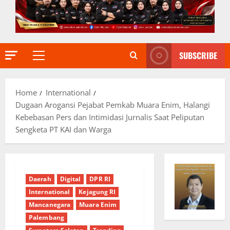
SUBSCRIBE
Primary
Menu
Home
International
Dugaan Arogansi Pejabat Pemkab Muara Enim, Halangi
Kebebasan Pers dan Intimidasi Jurnalis Saat Peliputan
Sengketa PT KAI dan Warga
Daerah
Digital
DPR RI
International
Kejagung RI
Mancanegara
Muara Enim
Palembang