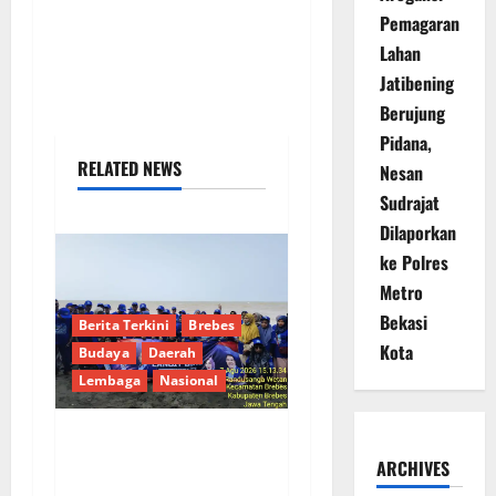
Pemagaran
Lahan
Jatibening
Berujung
Pidana,
RELATED NEWS
Nesan
Sudrajat
Dilaporkan
ke Polres
Metro
Bekasi
Berita Terkini
Brebes
Kota
Budaya
Daerah
Lembaga
Nasional
Hj. Opy Ropiyah: HUT
ARCHIVES
Demokrat ke-25 Jadi