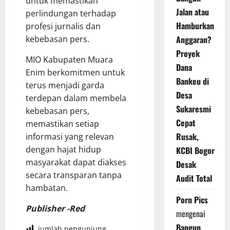
untuk memastikan
Jalan atau
perlindungan terhadap
Hamburkan
profesi jurnalis dan
Anggaran?
kebebasan pers.
Proyek
MIO Kabupaten Muara
Dana
Enim berkomitmen untuk
Bankeu di
terus menjadi garda
Desa
terdepan dalam membela
Sukaresmi
kebebasan pers,
Cepat
memastikan setiap
Rusak,
informasi yang relevan
dengan hajat hidup
KCBI Bogor
masyarakat dapat diakses
Desak
secara transparan tanpa
Audit Total
hambatan.
Porn Pics
Publisher -Red
mengenai
Bangun
jumlah pengunjung