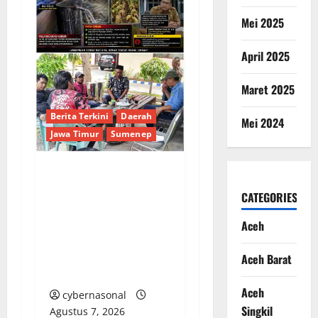
Mei 2025
April 2025
Maret 2025
Berita Terkini
Daerah
Mei 2024
Jawa Timur
Sumenep
Sepuluh Tahun
CATEGORIES
Beroperasi, Limbah
Cemari Lahan Warga:
Aceh
Pengawasan DLH
Sumenep
Aceh Barat
Dipertanyakan
Aceh
cybernasonal
Singkil
Agustus 7, 2026