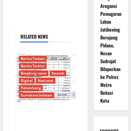
Arogansi
Pemagaran
Lahan
Jatibening
RELATED NEWS
Berujung
Pidana,
Nesan
Berita Terkait
Sudrajat
Berita Terkini
Dilaporkan
Breaking news
Daerah
ke Polres
Digital
Nasional
Metro
Palembang
Bekasi
Sumatera Selatan
Kota
Sorotan Tajam:
Ratusan Juta Rupiah