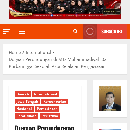
SUBSCRIBE
Primary
Menu
Home
International
Dugaan Perundungan di MTs Muhammadiyah 02
Purbalingga, Sekolah Akui Kelalaian Pengawasan
Daerah
International
Jawa Tengah
Kementerian
Nasional
Pemerintah
Pendidikan
Peristiwa
Dugaan Perundungan