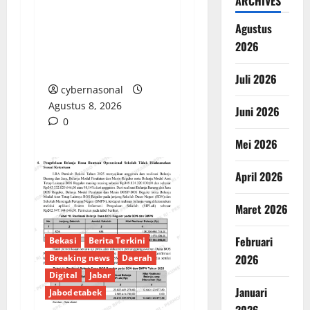
Denda Keterlambatan
ARCHIVES
Proyek di Banyuasin
Agustus
Masih Mengendap, Ada
2026
Apa dengan
Pengawasan?
Juli 2026
cybernasonal
Agustus 8, 2026
Juni 2026
0
Mei 2026
April 2026
Maret 2026
Februari
Bekasi
Berita Terkini
2026
Breaking news
Daerah
Digital
Jabar
Januari
Jabodetabek