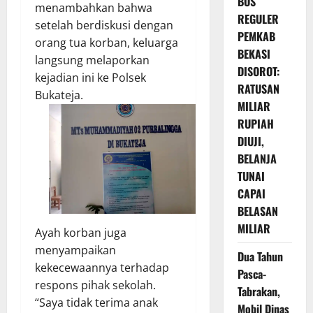
BOS
menambahkan bahwa
REGULER
setelah berdiskusi dengan
PEMKAB
orang tua korban, keluarga
BEKASI
langsung melaporkan
DISOROT:
kejadian ini ke Polsek
RATUSAN
Bukateja.
MILIAR
RUPIAH
DIUJI,
BELANJA
TUNAI
CAPAI
BELASAN
MILIAR
Ayah korban juga
menyampaikan
Dua Tahun
kekecewaannya terhadap
Pasca-
respons pihak sekolah.
Tabrakan,
“Saya tidak terima anak
Mobil Dinas