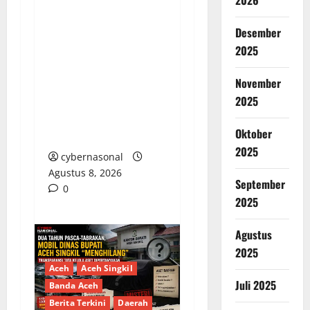
2026
PENGELOLAAN DANA
Desember
BOS REGULER
2025
PEMKAB BEKASI
November
DISOROT: RATUSAN
MILIAR RUPIAH DIUJI,
2025
BELANJA TUNAI CAPAI
Oktober
BELASAN MILIAR
2025
cybernasonal
Agustus 8, 2026
September
0
2025
Agustus
2025
Aceh
Aceh Singkil
Juli 2025
Banda Aceh
Berita Terkini
Daerah