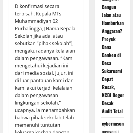
Dikonfirmasi secara
Bangun
terpisah, Kepala MTs
Jalan atau
Muhammadiyah 02
Hamburkan
Purbalingga, [Nama Kepala
Anggaran?
Sekolah jika ada, atau
Proyek
sebutkan “pihak sekolah”],
Dana
mengakui adanya kelalaian
Bankeu di
dalam pengawasan. “Kami
Desa
mengetahui kejadian ini
Sukaresmi
dari media sosial. Jujur, ini
Cepat
di luar pantauan kami dan
Rusak,
kami akui terjadi kelalaian
KCBI Bogor
dalam pengawasan
Desak
lingkungan sekolah,”
ucapnya. Ia menambahkan
Audit Total
bahwa pihak sekolah telah
cybernasonal
memenuhi tuntutan
mengenai
keluarga korban dengan