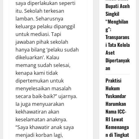
saya diperlakukan seperti
Bupati Aceh
itu. Sekolah terkesan
Singkil
lamban. Seharusnya
“Menghilan
keluarga pelaku dipanggil
g”:
untuk mediasi. Tapi
Transparans
jawaban pihak sekolah
i Tata Kelola
hanya bilang ‘pelaku sudah
Aset
dikeluarkan’. Kalau
Dipertanyak
memang sudah selesai,
an
kenapa kami tidak
Praktisi
dipertemukan untuk
Hukum
menyelesaikan masalah
Yuskandar
secara baik-baik?” ujarnya.
Harumkan
Ia juga menyuarakan
Nama ICC-
kekhawatiran akan
RI Lewat
keselamatan anaknya.
Kemenanga
“Saya khawatir anak saya
n di Tingkat
menjadi korban lagi,