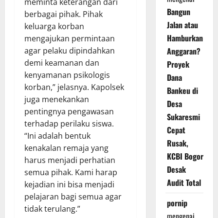
meminta keterangan dari
Bangun
berbagai pihak. Pihak
Jalan atau
keluarga korban
Hamburkan
mengajukan permintaan
Anggaran?
agar pelaku dipindahkan
demi keamanan dan
Proyek
kenyamanan psikologis
Dana
korban,” jelasnya. Kapolsek
Bankeu di
juga menekankan
Desa
pentingnya pengawasan
Sukaresmi
terhadap perilaku siswa.
Cepat
“Ini adalah bentuk
Rusak,
kenakalan remaja yang
KCBI Bogor
harus menjadi perhatian
Desak
semua pihak. Kami harap
Audit Total
kejadian ini bisa menjadi
pelajaran bagi semua agar
pornip
tidak terulang.”
mengenai