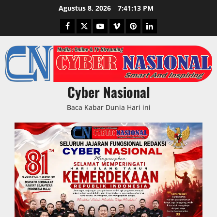
Skip
Agustus 8, 2026
7:41:14 PM
to
Facebook
Twitter
Youtube
Vimeo
Pinterest
LinkedIn
content
Cyber Nasional
Baca Kabar Dunia Hari ini