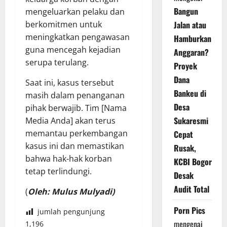
Bangun
mengeluarkan pelaku dan
Jalan atau
berkomitmen untuk
meningkatkan pengawasan
Hamburkan
guna mencegah kejadian
Anggaran?
serupa terulang.
Proyek
Dana
Saat ini, kasus tersebut
Bankeu di
masih dalam penanganan
Desa
pihak berwajib. Tim [Nama
Sukaresmi
Media Anda] akan terus
memantau perkembangan
Cepat
kasus ini dan memastikan
Rusak,
bahwa hak-hak korban
KCBI Bogor
tetap terlindungi.
Desak
Audit Total
(
Oleh: Mulus Mulyadi)
Porn Pics
jumlah pengunjung
mengenai
1,196