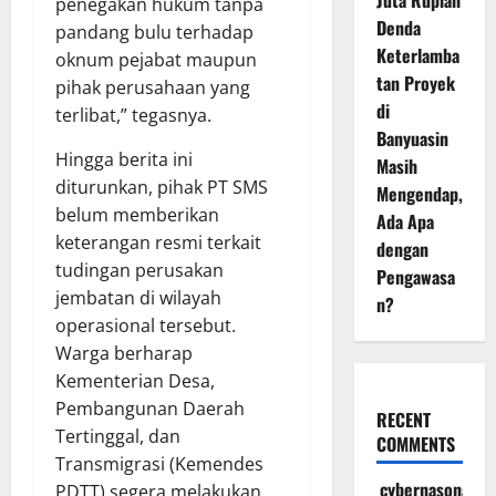
Juta Rupiah
penegakan hukum tanpa
Denda
pandang bulu terhadap
Keterlamba
oknum pejabat maupun
tan Proyek
pihak perusahaan yang
di
terlibat,” tegasnya.
Banyuasin
Hingga berita ini
Masih
diturunkan, pihak PT SMS
Mengendap,
belum memberikan
Ada Apa
keterangan resmi terkait
dengan
tudingan perusakan
Pengawasa
jembatan di wilayah
n?
operasional tersebut.
Warga berharap
Kementerian Desa,
Pembangunan Daerah
RECENT
Tertinggal, dan
COMMENTS
Transmigrasi (Kemendes
cybernasonal
PDTT) segera melakukan