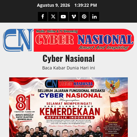
Skip
Agustus 9, 2026
1:39:24 PM
to
Facebook
Twitter
Youtube
Vimeo
Pinterest
LinkedIn
content
Cyber Nasional
Baca Kabar Dunia Hari ini