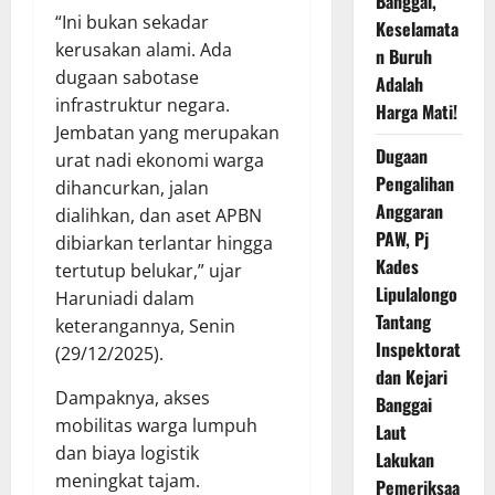
Banggai,
“Ini bukan sekadar
Keselamata
kerusakan alami. Ada
n Buruh
dugaan sabotase
Adalah
infrastruktur negara.
Harga Mati!
Jembatan yang merupakan
Dugaan
urat nadi ekonomi warga
Pengalihan
dihancurkan, jalan
Anggaran
dialihkan, dan aset APBN
PAW, Pj
dibiarkan terlantar hingga
Kades
tertutup belukar,” ujar
Lipulalongo
Haruniadi dalam
Tantang
keterangannya, Senin
Inspektorat
(29/12/2025).
dan Kejari
Dampaknya, akses
Banggai
mobilitas warga lumpuh
Laut
dan biaya logistik
Lakukan
meningkat tajam.
Pemeriksaa