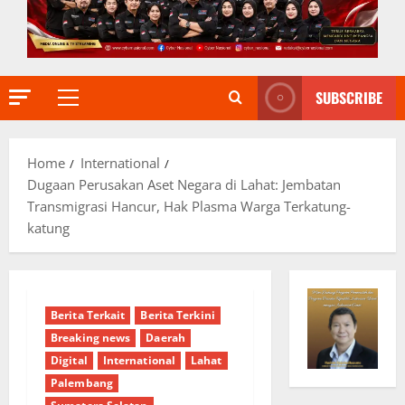
SUBSCRIBE
Primary
Menu
Home
International
Dugaan Perusakan Aset Negara di Lahat: Jembatan
Transmigrasi Hancur, Hak Plasma Warga Terkatung-
katung
Berita Terkait
Berita Terkini
Breaking news
Daerah
Digital
International
Lahat
Palembang