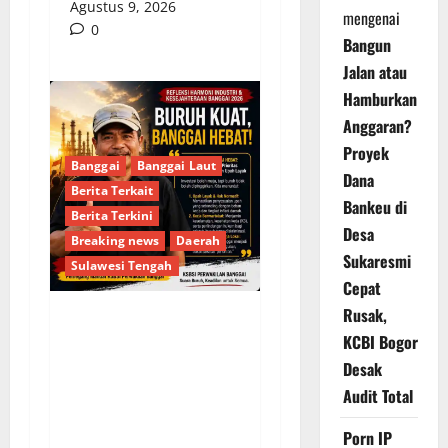
Agustus 9, 2026
mengenai
0
Bangun
Jalan atau
Hamburkan
Anggaran?
Proyek
Banggai
Banggai Laut
Dana
Berita Terkait
Bankeu di
Berita Terkini
Desa
Breaking news
Daerah
Sukaresmi
Sulawesi Tengah
Cepat
Rusak,
Usut Tuntas
KCBI Bogor
Kecelakaan Kerja PT
Desak
SASL & Sons, KSBSI
Audit Total
Banggai, Keselamatan
Buruh Adalah Harga
Porn IP