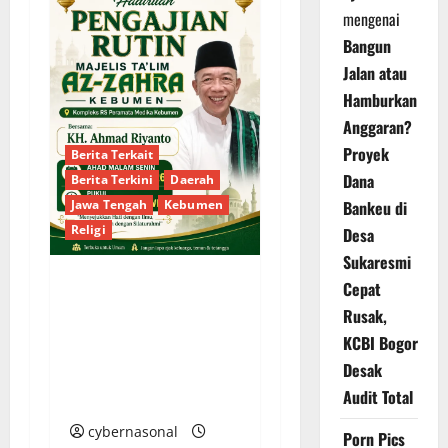
mengenai
Bangun
Jalan atau
Hamburkan
Anggaran?
Proyek
Berita Terkait
Dana
Berita Terkini
Daerah
Bankeu di
Jawa Tengah
Kebumen
Religi
Desa
Sukaresmi
Cepat
Majelis Ta’lim Az-Zahra
Rusak,
Kebumen Gelar
KCBI Bogor
Pengajian Rutin
Desak
Bersama KH. Ahmad
Audit Total
Riyanto Malam Ini
cybernasonal
Porn Pics