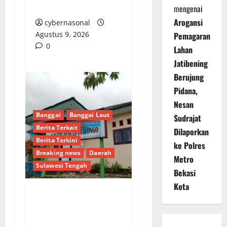
Mati!
mengenai
Arogansi
cybernasonal
Agustus 9, 2026
Pemagaran
0
Lahan
Jatibening
Berujung
Pidana,
Nesan
Banggai
Banggai Laut
Sudrajat
Berita Terkait
Dilaporkan
Berita Terkini
ke Polres
Breaking news
Daerah
Metro
Sulawesi Tengah
Bekasi
Kota
Dugaan Pengalihan
Anggaran PAW, Pj