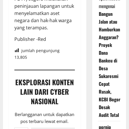
mengenai
peninjauan lapangan untuk
menyelamatkan aset
Bangun
negara dan hak-hak warga
Jalan atau
yang terampas.
Hamburkan
Anggaran?
Publisher -Red
Proyek
jumlah pengunjung
Dana
13,805
Bankeu di
Desa
Sukaresmi
EKSPLORASI KONTEN
Cepat
LAIN DARI CYBER
Rusak,
NASIONAL
KCBI Bogor
Desak
Berlangganan untuk dapatkan
Audit Total
pos terbaru lewat email.
pornip
Ketikkan email Anda...