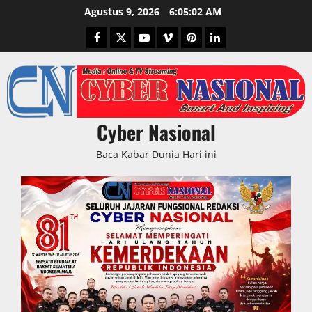
Skip
Agustus 9, 2026
6:05:03 AM
to
Facebook
Twitter
Youtube
Vimeo
Pinterest
LinkedIn
content
Cyber Nasional
Baca Kabar Dunia Hari ini