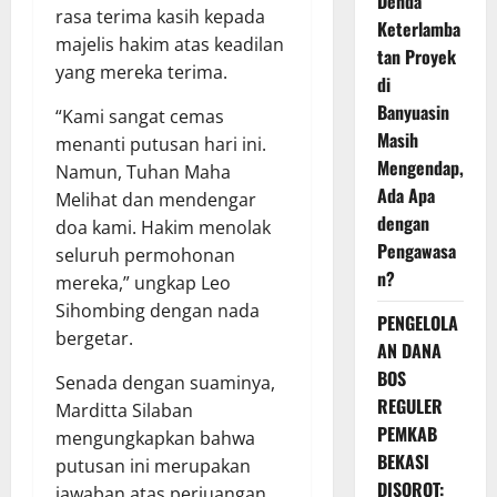
Denda
rasa terima kasih kepada
Keterlamba
majelis hakim atas keadilan
tan Proyek
yang mereka terima.
di
Banyuasin
“Kami sangat cemas
Masih
menanti putusan hari ini.
Mengendap,
Namun, Tuhan Maha
Ada Apa
Melihat dan mendengar
dengan
doa kami. Hakim menolak
Pengawasa
seluruh permohonan
n?
mereka,” ungkap Leo
Sihombing dengan nada
PENGELOLA
bergetar.
AN DANA
BOS
Senada dengan suaminya,
REGULER
Marditta Silaban
PEMKAB
mengungkapkan bahwa
BEKASI
putusan ini merupakan
DISOROT:
jawaban atas perjuangan