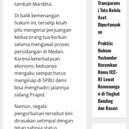
Transparans
tambah Marditta.
i Tata Kelola
Di balik kemenangan
Aset
hukum ini, terselip kisah
Dipertanyak
pilu mengenai perjuangan
an
kedua orang tua korban
Praktisi
selama mengawal proses
Hukum
persidangan di Medan.
Yuskandar
Karena keterbatasan
Harumkan
ekonomi, keduanya
Nama ICC-
mengaku sempat harus
RI Lewat
menginap di SPBU demi
Kemenanga
bisa menghadiri jalannya
n di Tingkat
sidang Prapid.
Banding
Namun, segala
dan Kasasi
pengorbanan tersebut kini
dirasakan setimpal dengan
tetap sahnya status