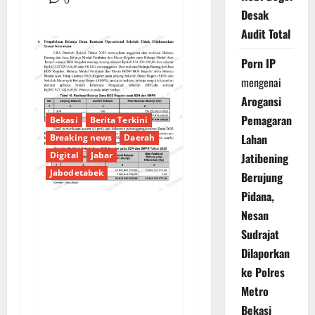
Desak
Audit Total
Porn IP
mengenai
Arogansi
Pemagaran
Bekasi
Berita Terkini
Lahan
Breaking news
Daerah
Digital
Jabar
Jatibening
Jabodetabek
Berujung
Pidana,
Nesan
PENGELOLAAN DANA
Sudrajat
BOS REGULER
Dilaporkan
PEMKAB BEKASI
ke Polres
DISOROT: RATUSAN
Metro
MILIAR RUPIAH DIUJI,
Bekasi
BELANJA TUNAI CAPAI