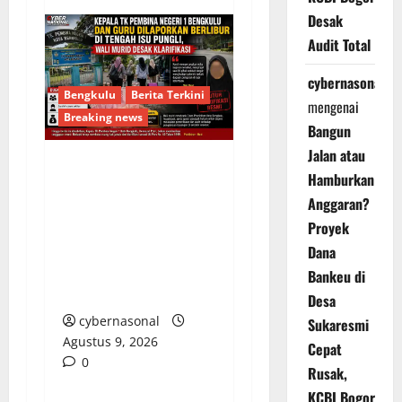
Desak
Audit Total
cybernasonal
Bengkulu
Berita Terkini
mengenai
Breaking news
Bangun
Jalan atau
Hamburkan
Kepala TK Pembina
Negeri 1 Bengkulu dan
Anggaran?
Guru Dilaporkan
Proyek
Berlibur di Tengah Isu
Dana
Pungli, Wali Murid
Bankeu di
Desak Klarifikasi
Desa
cybernasonal
Sukaresmi
Agustus 9, 2026
Cepat
0
Rusak,
KCBI Bogor