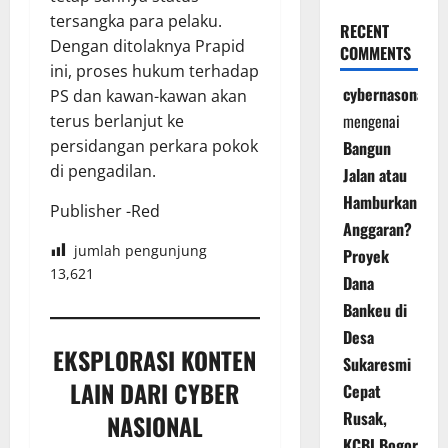
tersangka para pelaku.
RECENT
Dengan ditolaknya Prapid
COMMENTS
ini, proses hukum terhadap
cybernasonal
PS dan kawan-kawan akan
mengenai
terus berlanjut ke
persidangan perkara pokok
Bangun
di pengadilan.
Jalan atau
Hamburkan
Publisher -Red
Anggaran?
jumlah pengunjung
Proyek
13,621
Dana
Bankeu di
Desa
EKSPLORASI KONTEN
Sukaresmi
LAIN DARI CYBER
Cepat
Rusak,
NASIONAL
KCBI Bogor