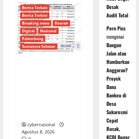
Desak
Berita Terkait
Audit Total
Berita Terkini
Breaking news
Daerah
Porn Pics
Digital
Nasional
mengenai
Palembang
Bangun
Sumatera Selatan
Jalan atau
Hamburkan
Sorotan Tajam:
Anggaran?
Ratusan Juta Rupiah
Proyek
Denda Keterlambatan
Dana
Proyek di Banyuasin
Bankeu di
Masih Mengendap, Ada
Desa
Apa dengan
Sukaresmi
Pengawasan?
Cepat
cybernasonal
Rusak,
Agustus 8, 2026
KCBI Bogor
0