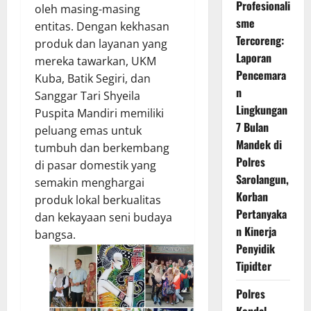
Profesionali
oleh masing-masing
sme
entitas. Dengan kekhasan
Tercoreng:
produk dan layanan yang
Laporan
mereka tawarkan, UKM
Pencemara
Kuba, Batik Segiri, dan
n
Sanggar Tari Shyeila
Lingkungan
Puspita Mandiri memiliki
7 Bulan
peluang emas untuk
Mandek di
tumbuh dan berkembang
Polres
di pasar domestik yang
Sarolangun,
semakin menghargai
Korban
produk lokal berkualitas
Pertanyaka
dan kekayaan seni budaya
n Kinerja
bangsa.
Penyidik
Tipidter
Polres
Kendal