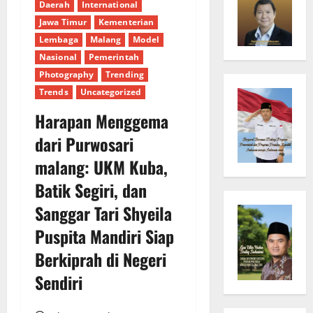
Daerah
International
Jawa Timur
Kementerian
Lembaga
Malang
Model
Nasional
Pemerintah
Photography
Trending
Trends
Uncategorized
Harapan Menggema
dari Purwosari
malang: UKM Kuba,
Batik Segiri, dan
Sanggar Tari Shyeila
Puspita Mandiri Siap
Berkiprah di Negeri
Sendiri