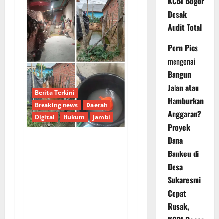
KCBI Bogor
Desak
Audit Total
Porn Pics
mengenai
Bangun
Jalan atau
Berita Terkini
Hamburkan
Breaking news
Daerah
Anggaran?
Digital
Hukum
Jambi
Proyek
Dana
Dugaan
Bankeu di
Profesionalisme
Desa
Tercoreng: Laporan
Sukaresmi
Pencemaran
Cepat
Lingkungan 7 Bulan
Rusak,
Mandek di Polres