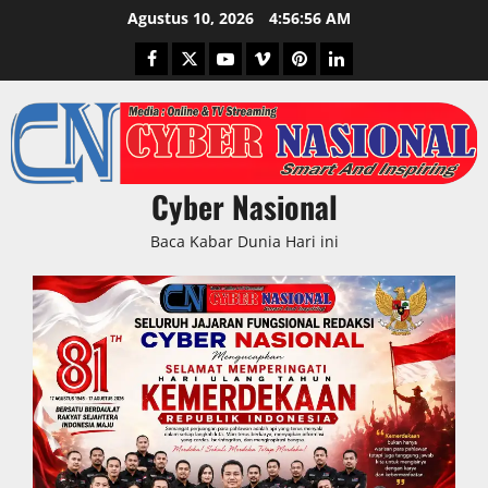
Skip
Agustus 10, 2026
4:56:57 AM
to
Facebook
Twitter
Youtube
Vimeo
Pinterest
LinkedIn
content
Cyber Nasional
Baca Kabar Dunia Hari ini