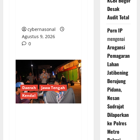
KCBI Bogor
Sarolangun, Korban
Desak
Pertanyakan Kinerja
Audit Total
Penyidik Tipidter
cybernasonal
Porn IP
Agustus 9, 2026
mengenai
0
Arogansi
Pemagaran
Lahan
Jatibening
Berujung
Daerah
Jawa Tengah
Pidana,
Kendal
Nesan
Sudrajat
Dilaporkan
Polres Kendal Gelar
ke Polres
Apel Gabungan dan
Metro
Patroli Skala Besar,
Bekasi