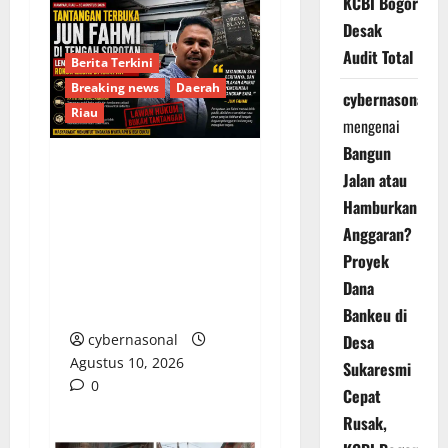
KCBI Bogor
Desak
Audit Total
Berita Terkini
Breaking news
Daerah
cybernasonal
Riau
mengenai
Bangun
Jalan atau
Tantangan Terbuka Jun
Hamburkan
Fahmi di Tengah
Anggaran?
Sorotan Lemahnya
Penegakan Hukum
Proyek
Rokok Ilegal di
Dana
Kampar
Bankeu di
Desa
cybernasonal
Agustus 10, 2026
Sukaresmi
0
Cepat
Rusak,