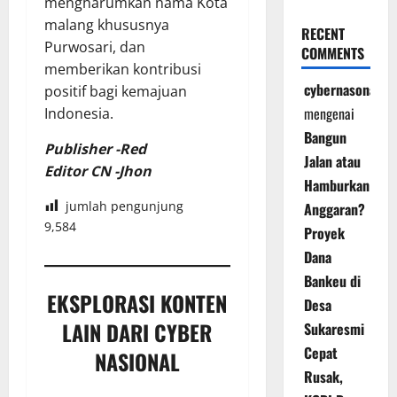
mengharumkan nama Kota
malang khususnya
RECENT
Purwosari, dan
COMMENTS
memberikan kontribusi
cybernasonal
positif bagi kemajuan
mengenai
Indonesia.
Bangun
Publisher -Red
Jalan atau
Editor CN -Jhon
Hamburkan
jumlah pengunjung
Anggaran?
9,584
Proyek
Dana
Bankeu di
EKSPLORASI KONTEN
Desa
LAIN DARI CYBER
Sukaresmi
Cepat
NASIONAL
Rusak,