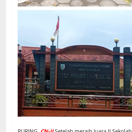
PURING,
CN-II
Setelah meraih Juara II Sekola