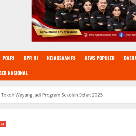
POLRI
DPR RI
KEJAKSAAN RI
NEWS POPULER
DAER
BER NASIONAL
h Tokoh Wayang Jadi Program Sekolah Sehat 2025
ial