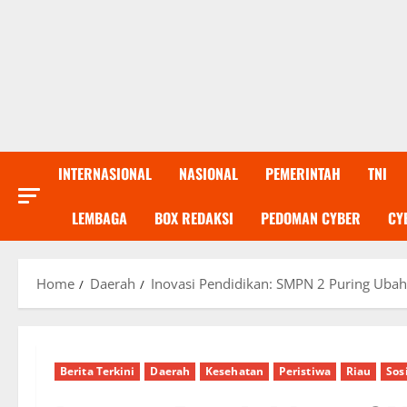
INTERNASIONAL
NASIONAL
PEMERINTAH
TNI
LEMBAGA
BOX REDAKSI
PEDOMAN CYBER
CY
Home
Daerah
Inovasi Pendidikan: SMPN 2 Puring Uba
Berita Terkini
Daerah
Kesehatan
Peristiwa
Riau
Sos