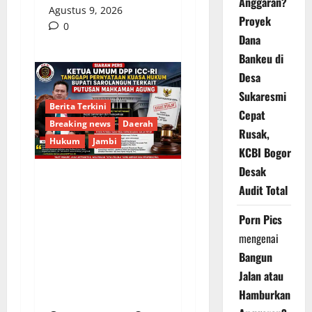
Anggaran?
Agustus 9, 2026
Proyek
0
Dana
Bankeu di
Desa
Sukaresmi
Berita Terkini
Cepat
Breaking news
Daerah
Rusak,
Hukum
Jambi
KCBI Bogor
Desak
Audit Total
Ketua Umum DPP ICC-
RI Tanggapi
Porn Pics
Pernyataan Kuasa
mengenai
Hukum Bupati
Bangun
Sarolangun Terkait
Jalan atau
Putusan Mahkamah
Hamburkan
Agung