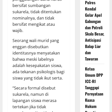
Polres
bersifat sumbangan
Kendal
sukarela, tidak ditentukan
Gelar Apel
nominalnya, dan tidak
Gabungan
bersifat mengikat atau
dan Patroli
wajib.
Skala Besar,
Antisipasi
Seorang wali murid yang
Balap Liar
enggan disebutkan
dan
identitasnya menyatakan
Tawuran
bahwa meski labelnya
adalah kesepakatan siswa,
Ketua
ada tekanan psikologis bagi
Umum DPP
siswa yang tidak ikut serta.
ICC-RI
Tanggapi
“Secara formal disebut
Pernyataan
sukarela, namun di
Kuasa
lapangan siswa merasa
Hukum
tertekan jika tidak