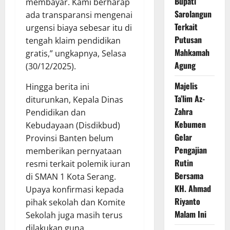
Bupati
membayar. Kami berharap
Sarolangun
ada transparansi mengenai
Terkait
urgensi biaya sebesar itu di
Putusan
tengah klaim pendidikan
Mahkamah
gratis,” ungkapnya, Selasa
Agung
(30/12/2025).
Majelis
Hingga berita ini
Ta’lim Az-
diturunkan, Kepala Dinas
Zahra
Pendidikan dan
Kebumen
Kebudayaan (Disdikbud)
Gelar
Provinsi Banten belum
Pengajian
memberikan pernyataan
Rutin
resmi terkait polemik iuran
Bersama
di SMAN 1 Kota Serang.
KH. Ahmad
Upaya konfirmasi kepada
Riyanto
pihak sekolah dan Komite
Malam Ini
Sekolah juga masih terus
dilakukan guna