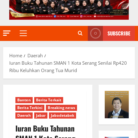
SUBSCRIBE
Primary
Menu
Home
Daerah
Iuran Buku Tahunan SMAN 1 Kota Serang Senilai Rp420
Ribu Keluhkan Orang Tua Murid
Banten
Berita Terkait
Berita Terkini
Breaking news
Daerah
Jabar
Jabodetabek
Iuran Buku Tahunan