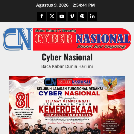
Skip
Agustus 9, 2026
2:54:42 PM
to
Facebook
Twitter
Youtube
Vimeo
Pinterest
LinkedIn
content
Cyber Nasional
Baca Kabar Dunia Hari ini