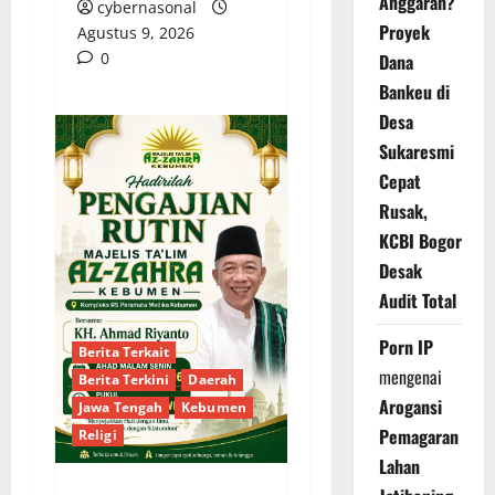
Anggaran?
cybernasonal
Proyek
Agustus 9, 2026
0
Dana
Bankeu di
Desa
Sukaresmi
Cepat
Rusak,
KCBI Bogor
Desak
Audit Total
Porn IP
Berita Terkait
mengenai
Berita Terkini
Daerah
Arogansi
Jawa Tengah
Kebumen
Pemagaran
Religi
Lahan