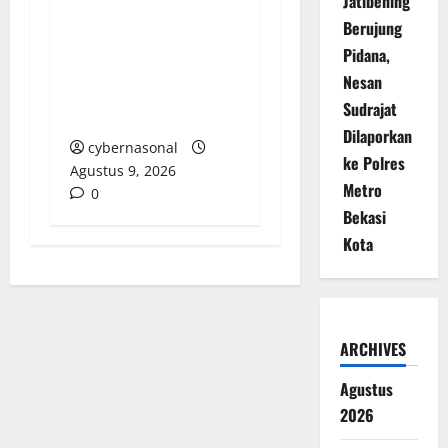
Jatibening
Majelis Ta’lim Az-Zahra
Berujung
Kebumen Gelar
Pidana,
Pengajian Rutin
Nesan
Bersama KH. Ahmad
Sudrajat
Riyanto Malam Ini
Dilaporkan
cybernasonal
ke Polres
Agustus 9, 2026
Metro
0
Bekasi
Kota
ARCHIVES
Agustus
2026