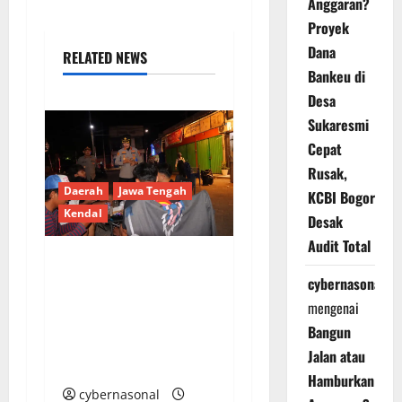
Anggaran?
Proyek
Dana
RELATED NEWS
Bankeu di
Desa
Sukaresmi
Cepat
Rusak,
Daerah
Jawa Tengah
KCBI Bogor
Kendal
Desak
Audit Total
Polres Kendal Gelar
cybernasonal
Apel Gabungan dan
mengenai
Patroli Skala Besar,
Bangun
Antisipasi Balap Liar
Jalan atau
dan Tawuran
Hamburkan
cybernasonal