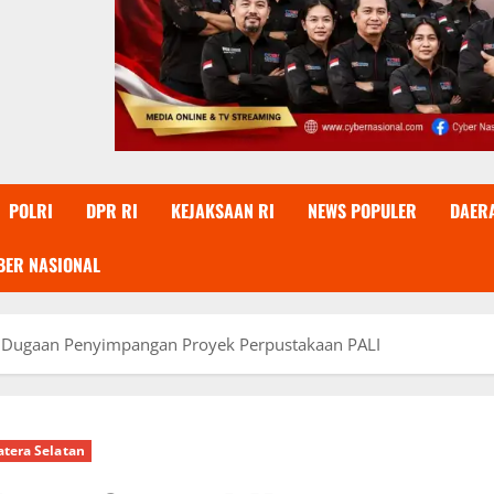
POLRI
DPR RI
KEJAKSAAN RI
NEWS POPULER
DAER
BER NASIONAL
t Dugaan Penyimpangan Proyek Perpustakaan PALI
tera Selatan