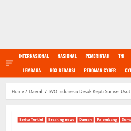
INTERNASIONAL
NASIONAL
PEMERINTAH
TNI
LEMBAGA
BOX REDAKSI
PEDOMAN CYBER
CY
Home
Daerah
IWO Indonesia Desak Kejati Sumsel Usu
Berita Terkini
Breaking news
Daerah
Palembang
Suma