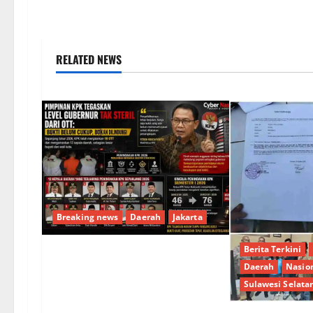
RELATED NEWS
Breaking news
Daerah
Jakarta
Berita Terkini
Pimpinan KPK Tegaskan Level
Daerah
Nasio
Gubernur Tak Steril dari OTT:
Sulawesi Selata
Bukti Belum Cukup, Bukan