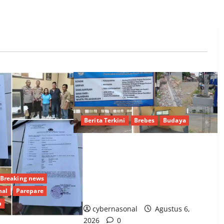
Berita Terkini
Brebes
Budaya
Proyek Pagar SDN 04 Rengas
Pendawa Brebes Telan Rp1 Miliar
Breaking news
Lebih, Malah Retak Parah dan
nal
Parepare
Cuma Ditambal
n
cybernasonal
Agustus 6,
2026
0