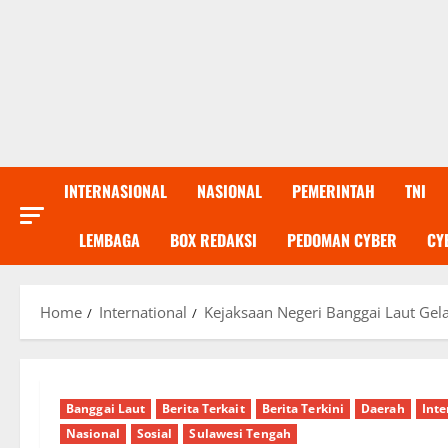
INTERNASIONAL
NASIONAL
PEMERINTAH
TNI
LEMBAGA
BOX REDAKSI
PEDOMAN CYBER
CY
Home
International
Kejaksaan Negeri Banggai Laut Gel
Banggai Laut
Berita Terkait
Berita Terkini
Daerah
Inte
Nasional
Sosial
Sulawesi Tengah