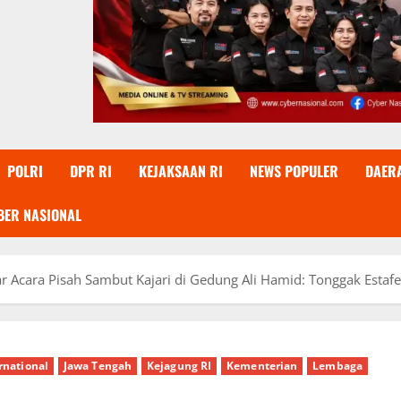
POLRI
DPR RI
KEJAKSAAN RI
NEWS POPULER
DAER
BER NASIONAL
ar Acara Pisah Sambut Kajari di Gedung Ali Hamid: Tonggak Esta
rnational
Jawa Tengah
Kejagung RI
Kementerian
Lembaga