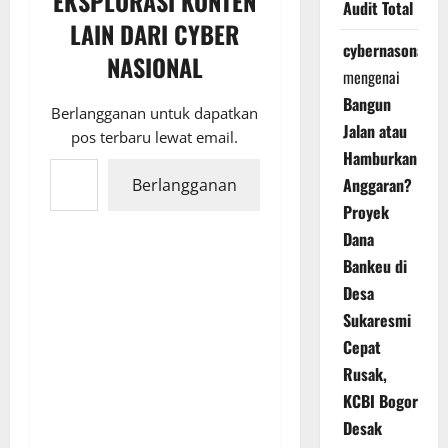
EKSPLORASI KONTEN
Audit Total
LAIN DARI CYBER
cybernasonal
NASIONAL
mengenai
Bangun
Berlangganan untuk dapatkan
Jalan atau
pos terbaru lewat email.
Hamburkan
Ketikkan email Anda...
Anggaran?
Berlangganan
Proyek
Dana
Bankeu di
Desa
Sukaresmi
Cepat
Rusak,
KCBI Bogor
Desak