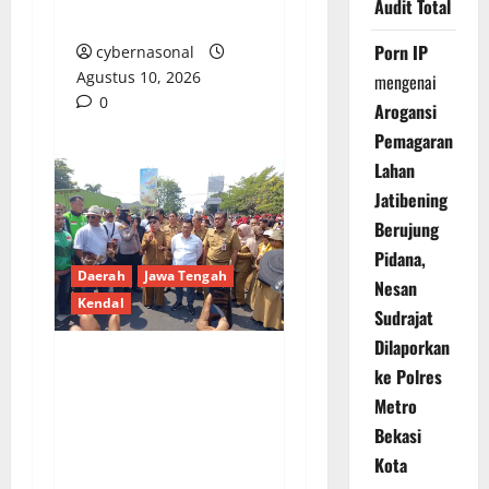
Audit Total
Cacat Moral
Porn IP
cybernasonal
Agustus 10, 2026
mengenai
0
Arogansi
Pemagaran
Lahan
Jatibening
Berujung
Pidana,
Daerah
Jawa Tengah
Nesan
Kendal
Sudrajat
Dilaporkan
ke Polres
Peternak Ayam Petelur
Metro
Kendal Gelar Aksi
Bekasi
Damai, Bagikan 15.000
Ekor Ayam Gratis di
Kota