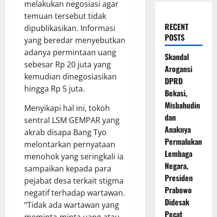
melakukan negosiasi agar
temuan tersebut tidak
RECENT
dipublikasikan. Informasi
POSTS
yang beredar menyebutkan
adanya permintaan uang
Skandal
sebesar Rp 20 juta yang
Arogansi
kemudian dinegosiasikan
DPRD
hingga Rp 5 juta.
Bekasi,
Misbahudin
Menyikapi hal ini, tokoh
dan
sentral LSM GEMPAR yang
Anaknya
akrab disapa Bang Tyo
Permalukan
melontarkan pernyataan
Lembaga
menohok yang seringkali ia
Negara,
sampaikan kepada para
Presiden
pejabat desa terkait stigma
Prabowo
negatif terhadap wartawan.
Didesak
“Tidak ada wartawan yang
Pecat
meminta-minta uang atau