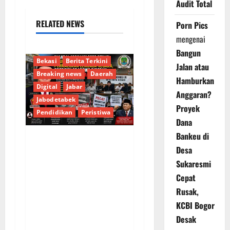
Audit Total
RELATED NEWS
Porn Pics
mengenai
Bangun
Bekasi
Berita Terkini
Jalan atau
Breaking news
Daerah
Hamburkan
Digital
Jabar
Anggaran?
Jabodetabek
Proyek
Pendidikan
Peristiwa
Dana
Bankeu di
Skandal Arogansi
Desa
DPRD Bekasi,
Sukaresmi
Misbahudin dan
Cepat
Anaknya Permalukan
Rusak,
Lembaga Negara,
KCBI Bogor
Presiden Prabowo
Desak
Didesak Pecat Kader