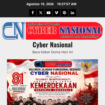
Skip
Agustus 10, 2026
10:27:58 AM
to
Facebook
Twitter
Youtube
Vimeo
Pinterest
LinkedIn
content
Cyber Nasional
Baca Kabar Dunia Hari ini