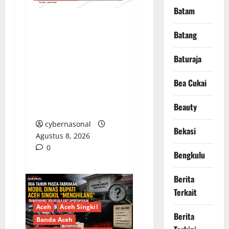
Batam
PENGELOLAAN DANA
Batang
BOS REGULER
PEMKAB BEKASI
Baturaja
DISOROT: RATUSAN
MILIAR RUPIAH DIUJI,
Bea Cukai
BELANJA TUNAI CAPAI
Beauty
BELASAN MILIAR
cybernasonal
Bekasi
Agustus 8, 2026
0
Bengkulu
Berita
Terkait
Aceh
Aceh Singkil
Berita
Banda Aceh