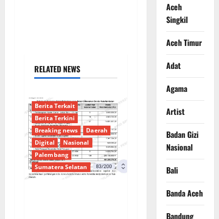
Aceh
Singkil
Aceh Timur
Adat
RELATED NEWS
Agama
Berita Terkait
Artist
Berita Terkini
Breaking news
Daerah
Badan Gizi
Digital
Nasional
Nasional
Palembang
Sumatera Selatan
Bali
Banda Aceh
Sorotan Tajam:
Ratusan Juta Rupiah
Bandung