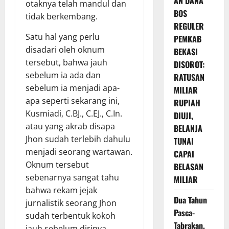
AN DANA
otaknya telah mandul dan
BOS
tidak berkembang.
REGULER
Satu hal yang perlu
PEMKAB
disadari oleh oknum
BEKASI
tersebut, bahwa jauh
DISOROT:
sebelum ia ada dan
RATUSAN
sebelum ia menjadi apa-
MILIAR
apa seperti sekarang ini,
RUPIAH
Kusmiadi, C.BJ., C.EJ., C.In.
DIUJI,
atau yang akrab disapa
BELANJA
Jhon sudah terlebih dahulu
TUNAI
menjadi seorang wartawan.
CAPAI
Oknum tersebut
BELASAN
sebenarnya sangat tahu
MILIAR
bahwa rekam jejak
Dua Tahun
jurnalistik seorang Jhon
Pasca-
sudah terbentuk kokoh
Tabrakan,
jauh sebelum dirinya