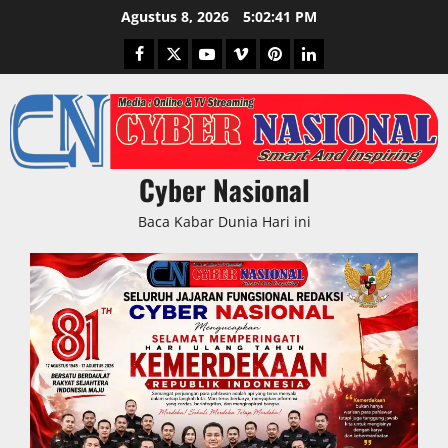
Skip
Agustus 8, 2026
5:02:42 PM
to
Facebook
Twitter
Youtube
Vimeo
Pinterest
LinkedIn
content
Cyber Nasional
Baca Kabar Dunia Hari ini