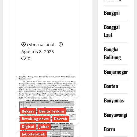
Denda Keterlambatan
Proyek di Banyuasin
Banggai
Masih Mengendap, Ada
Banggai
Apa dengan
Laut
Pengawasan?
cybernasonal
Bangka
Agustus 8, 2026
Belitung
0
Banjarnegara
Banten
Banyumas
Bekasi
Berita Terkini
Banyuwangi
Breaking news
Daerah
Digital
Jabar
Barru
Jabodetabek