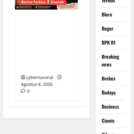
Terkini
Berita Terkini
Daerah
Blora
Dua Tahun Pasca-
Bogor
Tabrakan, Mobil Dinas
Bupati Aceh Singkil
BPK RI
“Menghilang”:
Transparansi Tata
Breaking
Kelola Aset
news
Dipertanyakan
cybernasonal
Brebes
Agustus 8, 2026
0
Budaya
Business
Ciamis