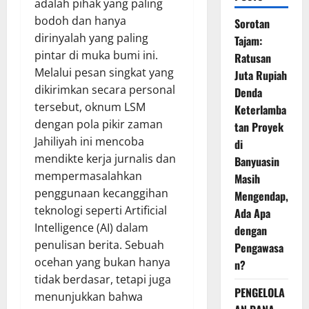
adalah pihak yang paling
bodoh dan hanya
Sorotan
dirinyalah yang paling
Tajam:
pintar di muka bumi ini.
Ratusan
Melalui pesan singkat yang
Juta Rupiah
dikirimkan secara personal
Denda
tersebut, oknum LSM
Keterlamba
dengan pola pikir zaman
tan Proyek
Jahiliyah ini mencoba
di
mendikte kerja jurnalis dan
Banyuasin
mempermasalahkan
Masih
penggunaan kecanggihan
Mengendap,
teknologi seperti Artificial
Ada Apa
Intelligence (AI) dalam
dengan
penulisan berita. Sebuah
Pengawasa
ocehan yang bukan hanya
n?
tidak berdasar, tetapi juga
PENGELOLA
menunjukkan bahwa