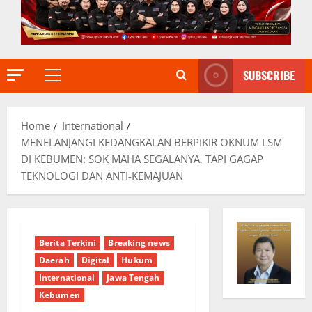
SUBSCRIBE
Primary
Menu
Home
International
MENELANJANGI KEDANGKALAN BERPIKIR OKNUM LSM
DI KEBUMEN: SOK MAHA SEGALANYA, TAPI GAGAP
TEKNOLOGI DAN ANTI-KEMAJUAN
Berita Terkini
Breaking news
Daerah
Digital
Hukum
International
Jawa Tengah
Kebumen