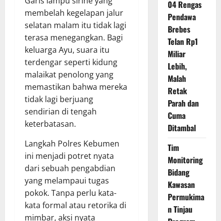
Garis lampu sirine yang
04 Rengas
membelah kegelapan jalur
Pendawa
selatan malam itu tidak lagi
Brebes
terasa menegangkan. Bagi
Telan Rp1
keluarga Ayu, suara itu
Miliar
terdengar seperti kidung
Lebih,
malaikat penolong yang
Malah
memastikan bahwa mereka
Retak
tidak lagi berjuang
Parah dan
sendirian di tengah
Cuma
keterbatasan.
Ditambal
Langkah Polres Kebumen
Tim
ini menjadi potret nyata
Monitoring
dari sebuah pengabdian
Bidang
yang melampaui tugas
Kawasan
pokok. Tanpa perlu kata-
Permukima
kata formal atau retorika di
n Tinjau
mimbar, aksi nyata