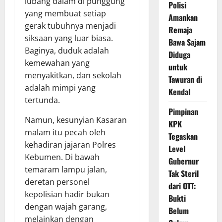
lubang dalam di punggung
Polisi
yang membuat setiap
Amankan
gerak tubuhnya menjadi
Remaja
siksaan yang luar biasa.
Bawa Sajam
Baginya, duduk adalah
Diduga
kemewahan yang
untuk
menyakitkan, dan sekolah
Tawuran di
adalah mimpi yang
Kendal
tertunda.
Pimpinan
Namun, kesunyian Kasaran
KPK
malam itu pecah oleh
Tegaskan
kehadiran jajaran Polres
Level
Kebumen. Di bawah
Gubernur
temaram lampu jalan,
Tak Steril
deretan personel
dari OTT:
kepolisian hadir bukan
Bukti
dengan wajah garang,
Belum
melainkan dengan