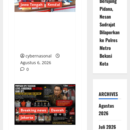
Berujung
Jawa Tengah
Kendal
Pidana,
Nesan
Sudrajat
Polisi Amankan
Dilaporkan
Remaja Bawa Sajam
Diduga untuk Tawuran
ke Polres
di Kendal
Metro
Bekasi
cybernasonal
Agustus 6, 2026
Kota
0
ARCHIVES
Agustus
Breaking news
Daerah
2026
Jakarta
Juli 2026