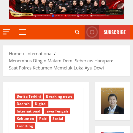
SUBSCRIBE
Primary
Menu
Home
International
Menembus Dingin Malam Demi Seberkas Harapan:
Saat Polres Kebumen Memeluk Luka Ayu Dewi
Berita Terkini
Breaking news
Daerah
Digital
International
Jawa Tengah
Kebumen
Polri
Sosial
Trending