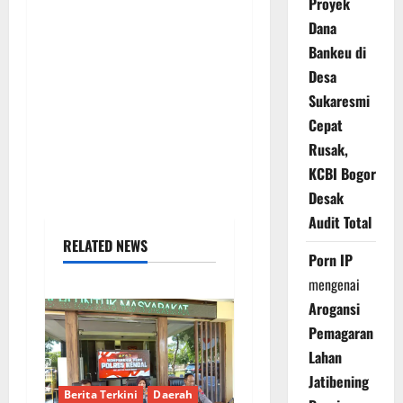
Proyek
Dana
Bankeu di
Desa
Sukaresmi
Cepat
Rusak,
KCBI Bogor
Desak
Audit Total
RELATED NEWS
Porn IP
mengenai
Arogansi
Pemagaran
Lahan
Jatibening
Berita Terkini
Daerah