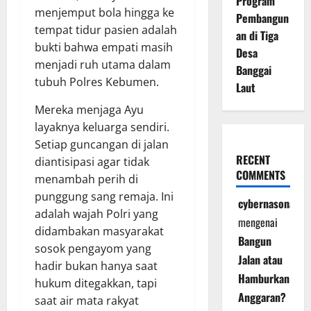
Program
menjemput bola hingga ke
Pembangun
tempat tidur pasien adalah
an di Tiga
bukti bahwa empati masih
Desa
menjadi ruh utama dalam
Banggai
tubuh Polres Kebumen.
Laut
Mereka menjaga Ayu
layaknya keluarga sendiri.
Setiap guncangan di jalan
RECENT
diantisipasi agar tidak
COMMENTS
menambah perih di
punggung sang remaja. Ini
cybernasonal
adalah wajah Polri yang
mengenai
didambakan masyarakat
Bangun
sosok pengayom yang
Jalan atau
hadir bukan hanya saat
Hamburkan
hukum ditegakkan, tapi
Anggaran?
saat air mata rakyat