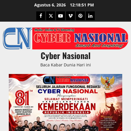
Skip
Agustus 6, 2026
12:18:52 PM
to
Facebook
Twitter
Youtube
Vimeo
Pinterest
LinkedIn
content
Cyber Nasional
Baca Kabar Dunia Hari ini