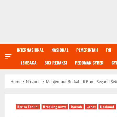
INTERNASIONAL
NASIONAL
PEMERINTAH
TNI
LEMBAGA
BOX REDAKSI
PEDOMAN CYBER
CY
Home
Nasional
Menjemput Berkah di Bumi Seganti Setu
Berita Terkini
Breaking news
Daerah
Lahat
Nasional