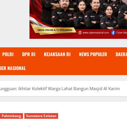
POLRI
DPR RI
KEJAKSAAN RI
NEWS POPULER
DAER
BER NASIONAL
ngguan: Ikhtiar Kolektif Warga Lahat Bangun Masjid Al Karim
Palembang
Sumatera Selatan