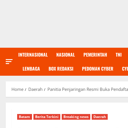
INTERNASIONAL
NASIONAL
PEMERINTAH
TNI
LEMBAGA
BOX REDAKSI
PEDOMAN CYBER
CY
Home
Daerah
Panitia Penjaringan Resmi Buka Pendaft
Batam
Berita Terkini
Breaking news
Daerah