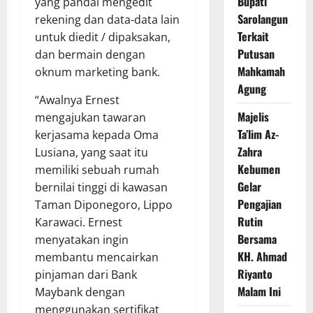
Bupati
yang pandai mengedit
Sarolangun
rekening dan data-data lain
Terkait
untuk diedit / dipaksakan,
Putusan
dan bermain dengan
Mahkamah
oknum marketing bank.
Agung
“Awalnya Ernest
Majelis
mengajukan tawaran
Ta’lim Az-
kerjasama kepada Oma
Zahra
Lusiana, yang saat itu
Kebumen
memiliki sebuah rumah
Gelar
bernilai tinggi di kawasan
Pengajian
Taman Diponegoro, Lippo
Rutin
Karawaci. Ernest
Bersama
menyatakan ingin
KH. Ahmad
membantu mencairkan
Riyanto
pinjaman dari Bank
Malam Ini
Maybank dengan
menggunakan sertifikat