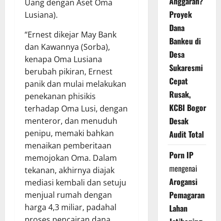
Anggaran?
Uang dengan Aset Oma
Proyek
Lusiana).
Dana
“Ernest dikejar May Bank
Bankeu di
dan Kawannya (Sorba),
Desa
kenapa Oma Lusiana
Sukaresmi
berubah pikiran, Ernest
Cepat
panik dan mulai melakukan
Rusak,
penekanan phisikis
KCBI Bogor
terhadap Oma Lusi, dengan
Desak
menteror, dan menuduh
penipu, memaki bahkan
Audit Total
menaikan pemberitaan
Porn IP
memojokan Oma. Dalam
mengenai
tekanan, akhirnya diajak
Arogansi
mediasi kembali dan setuju
Pemagaran
menjual rumah dengan
harga 4,3 miliar, padahal
Lahan
proses pencairan dana