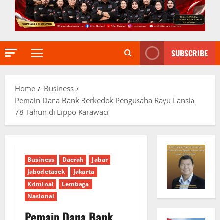
SUBSCRIBE
Primary
Menu
Home
Business
Pemain Dana Bank Berkedok Pengusaha Rayu Lansia
78 Tahun di Lippo Karawaci
Business
Daerah
Jabar
Jabodetabek
Jakarta
Kriminal
Lembaga
Nasional
Pemain Dana Bank