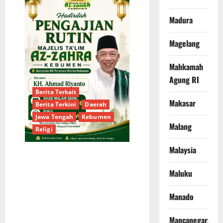
Madura
Magelang
Mahkamah
Agung RI
Berita Terkait
Makasar
Berita Terkini
Daerah
Jawa Tengah
Kebumen
Malang
Religi
Malaysia
Majelis Ta’lim Az-Zahra
Maluku
Kebumen Gelar
Pengajian Rutin
Manado
Bersama KH. Ahmad
Riyanto Malam Ini
Mancanegara