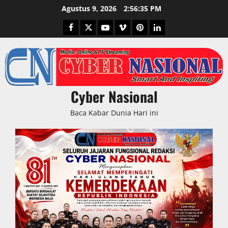
Skip
Agustus 9, 2026
2:56:36 PM
to
Facebook
Twitter
Youtube
Vimeo
Pinterest
LinkedIn
content
Cyber Nasional
Baca Kabar Dunia Hari ini