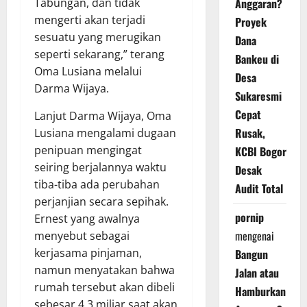
Anggaran?
Tabungan, dan tidak
mengerti akan terjadi
Proyek
sesuatu yang merugikan
Dana
seperti sekarang,” terang
Bankeu di
Oma Lusiana melalui
Desa
Darma Wijaya.
Sukaresmi
Cepat
Lanjut Darma Wijaya, Oma
Rusak,
Lusiana mengalami dugaan
penipuan mengingat
KCBI Bogor
seiring berjalannya waktu
Desak
tiba-tiba ada perubahan
Audit Total
perjanjian secara sepihak.
pornip
Ernest yang awalnya
mengenai
menyebut sebagai
kerjasama pinjaman,
Bangun
namun menyatakan bahwa
Jalan atau
rumah tersebut akan dibeli
Hamburkan
sebesar 4.3 miliar saat akan