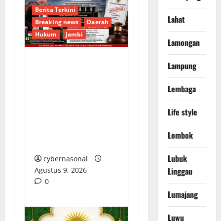
Berita Terkini
Lahat
Breaking news
Daerah
Hukum
Jambi
Lamongan
Lampung
Ketua Umum DPP ICC-
RI Tanggapi
Lembaga
Pernyataan Kuasa
Hukum Bupati
Life style
Sarolangun Terkait
Putusan Mahkamah
Lombok
Agung
Lubuk
cybernasonal
Agustus 9, 2026
Linggau
0
Lumajang
Luwu