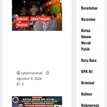
Kesehatan
Kesenian
Daerah
Jawa Tengah
Kendal
Ketua
Umum
Polres Kendal Gelar
Merah
Apel Gabungan dan
Putih
Patroli Skala Besar,
Antisipasi Balap Liar
Kota Baru
dan Tawuran
KPK-RI
cybernasonal
Agustus 9, 2026
Kriminal
0
Kuliner
Kulonprogo