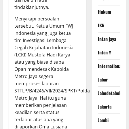
dan belum ada
tindaklanjutnya.
Hukum
Menyikapi persoalan
IKN
tersebut, Ketua Umum FWJ
Indonesia yang juga ketua
Intan jaya
tim Investigasi Lembaga
Cegah Kejahatan Indonesia
Intan Y
(LCKI) Mustofa Hadi Karya
atau yang biasa disapa
International
Opan mendesak Kapolda
Metro Jaya segera
Jabar
memproses laporan
STTLP/B/4246/VII/2024/SPKT/Polda
Jabodetabek
Metro Jaya. Hal itu guna
memberikan penjelasan
Jakarta
keadilan serta status
terlapor atas apa yang
Jambi
dilaporkan Oma Lusiana