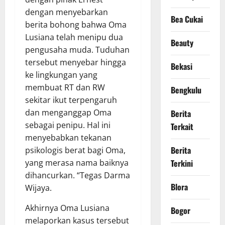
dengan menyebarkan
Bea Cukai
berita bohong bahwa Oma
Lusiana telah menipu dua
Beauty
pengusaha muda. Tuduhan
tersebut menyebar hingga
Bekasi
ke lingkungan yang
membuat RT dan RW
Bengkulu
sekitar ikut terpengaruh
dan menganggap Oma
Berita
sebagai penipu. Hal ini
Terkait
menyebabkan tekanan
Berita
psikologis berat bagi Oma,
Terkini
yang merasa nama baiknya
dihancurkan. “Tegas Darma
Blora
Wijaya.
Akhirnya Oma Lusiana
Bogor
melaporkan kasus tersebut