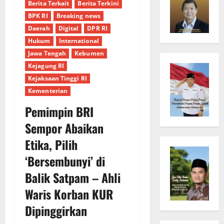
Berita Terkait
Berita Terkini
BPK RI
Breaking news
Daerah
Digital
DPR RI
Hukum
International
Jawa Tengah
Kebumen
Kejagung RI
Kejaksaan Tinggi RI
Kementerian
Pemimpin BRI
Sempor Abaikan
Etika, Pilih
‘Bersembunyi’ di
Balik Satpam – Ahli
Waris Korban KUR
Dipinggirkan