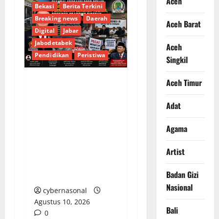
Aceh
Bekasi
Berita Terkini
Breaking news
Daerah
Aceh Barat
Digital
Jabar
Jabodetabek
Aceh
Pendidikan
Peristiwa
Singkil
Aceh Timur
Skandal Arogansi
DPRD Bekasi,
Adat
Misbahudin dan
Anaknya Permalukan
Agama
Lembaga Negara,
Presiden Prabowo
Artist
Didesak Pecat Kader
Badan Gizi
Cacat Moral
Nasional
cybernasonal
Agustus 10, 2026
Bali
0