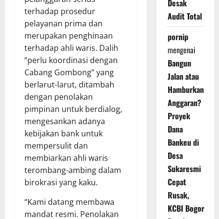
Desak
terhadap prosedur
Audit Total
pelayanan prima dan
merupakan penghinaan
pornip
terhadap ahli waris. Dalih
mengenai
“perlu koordinasi dengan
Bangun
Cabang Gombong” yang
Jalan atau
berlarut-larut, ditambah
Hamburkan
dengan penolakan
Anggaran?
pimpinan untuk berdialog,
Proyek
mengesankan adanya
Dana
kebijakan bank untuk
Bankeu di
mempersulit dan
Desa
membiarkan ahli waris
Sukaresmi
terombang-ambing dalam
Cepat
birokrasi yang kaku.
Rusak,
“Kami datang membawa
KCBI Bogor
mandat resmi. Penolakan