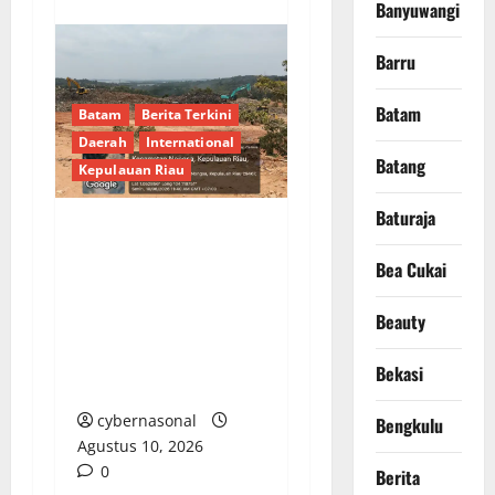
Banyuwangi
Barru
Batam
Batam
Berita Terkini
Daerah
International
Batang
Kepulauan Riau
Baturaja
Proyek APBD Batam
Bea Cukai
Rp44 Miliar Disorot:
Tanpa Papan Informasi,
Beauty
Lokasi Dipertanyakan,
dan Pejabat Lempar
Bekasi
Tanggung Jawab
cybernasonal
Bengkulu
Agustus 10, 2026
0
Berita