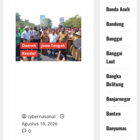
Banda Aceh
Bandung
Banggai
Daerah
Jawa Tengah
Banggai
Kendal
Laut
Peternak Ayam Petelur
Bangka
Kendal Gelar Aksi
Belitung
Damai, Bagikan 15.000
Banjarnegara
Ekor Ayam Gratis di
Alun-alun
Banten
cybernasonal
Agustus 10, 2026
Banyumas
0