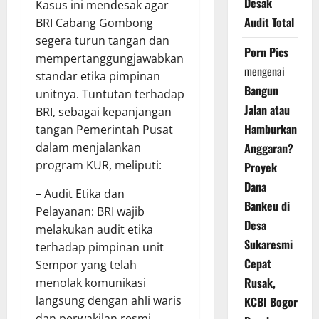
Desak
Kasus ini mendesak agar
Audit Total
BRI Cabang Gombong
segera turun tangan dan
Porn Pics
mempertanggungjawabkan
mengenai
standar etika pimpinan
Bangun
unitnya. Tuntutan terhadap
Jalan atau
BRI, sebagai kepanjangan
Hamburkan
tangan Pemerintah Pusat
Anggaran?
dalam menjalankan
program KUR, meliputi:
Proyek
Dana
– Audit Etika dan
Bankeu di
Pelayanan: BRI wajib
Desa
melakukan audit etika
Sukaresmi
terhadap pimpinan unit
Cepat
Sempor yang telah
Rusak,
menolak komunikasi
langsung dengan ahli waris
KCBI Bogor
dan perwakilan resmi