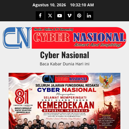
Skip
Agustus 10, 2026
10:32:11 AM
to
Facebook
Twitter
Youtube
Vimeo
Pinterest
LinkedIn
content
Cyber Nasional
Baca Kabar Dunia Hari ini