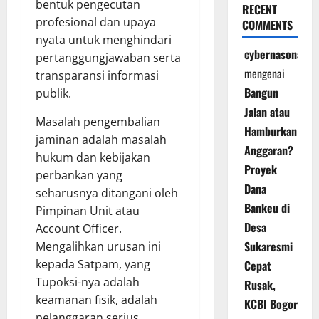
bentuk pengecutan
RECENT
profesional dan upaya
COMMENTS
nyata untuk menghindari
cybernasonal
pertanggungjawaban serta
mengenai
transparansi informasi
Bangun
publik.
Jalan atau
Masalah pengembalian
Hamburkan
jaminan adalah masalah
Anggaran?
hukum dan kebijakan
Proyek
perbankan yang
Dana
seharusnya ditangani oleh
Bankeu di
Pimpinan Unit atau
Desa
Account Officer.
Sukaresmi
Mengalihkan urusan ini
kepada Satpam, yang
Cepat
Tupoksi-nya adalah
Rusak,
keamanan fisik, adalah
KCBI Bogor
pelanggaran serius