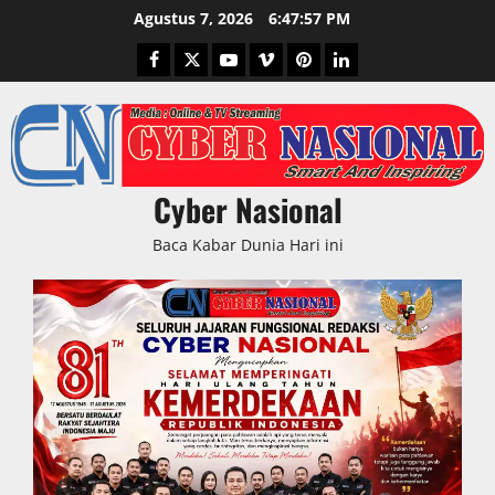
Skip
Agustus 7, 2026
6:47:58 PM
to
Facebook
Twitter
Youtube
Vimeo
Pinterest
LinkedIn
content
Cyber Nasional
Baca Kabar Dunia Hari ini