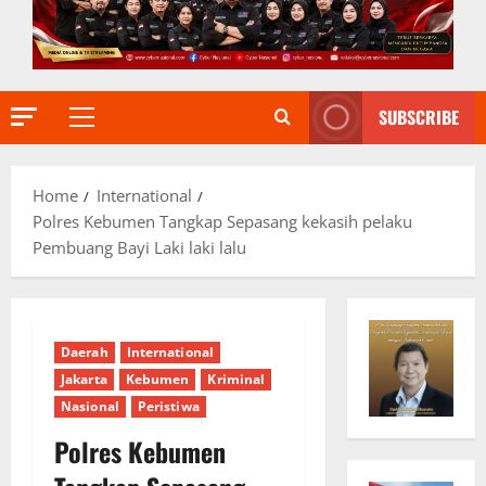
SUBSCRIBE
Primary
Menu
Home
International
Polres Kebumen Tangkap Sepasang kekasih pelaku
Pembuang Bayi Laki laki lalu
Daerah
International
Jakarta
Kebumen
Kriminal
Nasional
Peristiwa
Polres Kebumen