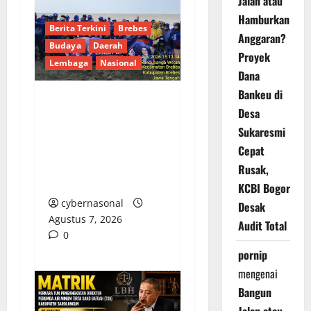
Jalan atau
Hamburkan
Berita Terkini
Brebes
Anggaran?
Budaya
Daerah
Proyek
Lembaga
Nasional
Dana
Bankeu di
Hj. Opy Ropiyah: HUT
Desa
Demokrat ke-25 Jadi
Sukaresmi
Momentum Perkuat
Cepat
Pengabdian Nyata
Rusak,
untuk Warga Brebes
KCBI Bogor
cybernasonal
Desak
Agustus 7, 2026
Audit Total
0
pornip
mengenai
Bangun