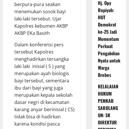
Hj. Opy
berpura-pura seakan
Ropiyah:
menemukan sosok bayi
HUT
laki-laki tersebut. Ujar
Demokrat
Kapolres kebumen AKBP
ke-25 Jadi
AKBP EKa Basith
Momentum
Dalam konferensi pers
Perkuat
tersebut Kapolres
Pengabdian
menghadirkan tersangka
Nyata untuk
laki laki inisial ( S ) yang
Warga
merupakan ayah biologis
Brebes
bayi tersebut, sementara
KELALAIAN
ibu dari bayi yang juga
HUKUM
merupakan kepala sekolah
PEMKAB
dasar negri di kecamatan
SAROLANG
karang anyar berinisial ( CS)
UN: SK
tidak bisa di hadirkan
DIREKTUR
karena kondisi pasca