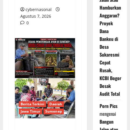
HUKUM BUPATI
Hamburkan
cybernasonal
Anggaran?
Agustus 7, 2026
Proyek
0
Dana
Bankeu di
Desa
Sukaresmi
Cepat
Rusak,
KCBI Bogor
Desak
Audit Total
Berita Terkini
Daerah
Porn Pics
Jawa Timur
Sumenep
mengenai
Bangun
Jalan atau