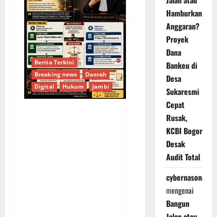
Jalan atau
Hamburkan
Anggaran?
Proyek
Dana
Berita Terkini
Bankeu di
Breaking news
Daerah
Desa
Digital
Hukum
Jambi
Sukaresmi
Cepat
Rusak,
KELALAIAN HUKUM
KCBI Bogor
PEMKAB
Desak
SAROLANGUN: SK
Audit Total
DIREKTUR PERUMDA
TSB DINYATAKAN
cybernasonal
CACAT TOTAL,
mengenai
PENGACARA SENIOR
Bangun
KULITI OPINI KUASA
Jalan atau