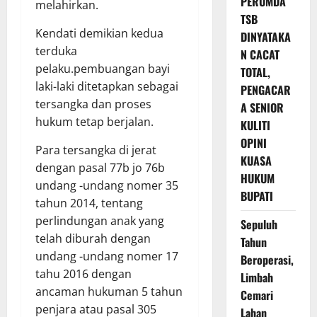
PERUMDA
melahirkan.
TSB
Kendati demikian kedua
DINYATAKA
terduka
N CACAT
pelaku.pembuangan bayi
TOTAL,
laki-laki ditetapkan sebagai
PENGACAR
tersangka dan proses
A SENIOR
hukum tetap berjalan.
KULITI
OPINI
Para tersangka di jerat
KUASA
dengan pasal 77b jo 76b
HUKUM
undang -undang nomer 35
BUPATI
tahun 2014, tentang
perlindungan anak yang
Sepuluh
telah diburah dengan
Tahun
undang -undang nomer 17
Beroperasi,
tahu 2016 dengan
Limbah
ancaman hukuman 5 tahun
Cemari
penjara atau pasal 305
Lahan