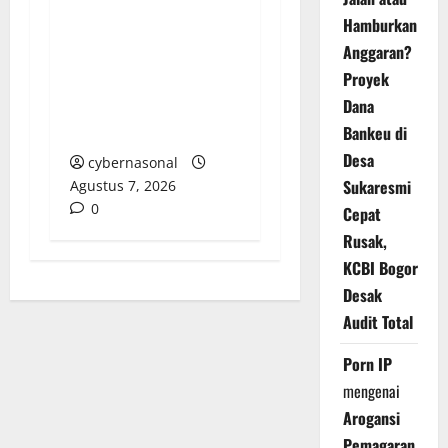
Sepuluh Tahun
Hamburkan
Beroperasi, Limbah
Anggaran?
Cemari Lahan Warga:
Proyek
Pengawasan DLH
Dana
Sumenep
Dipertanyakan
Bankeu di
Desa
cybernasonal
Sukaresmi
Agustus 7, 2026
0
Cepat
Rusak,
KCBI Bogor
Desak
Audit Total
Porn IP
mengenai
Arogansi
Pemagaran