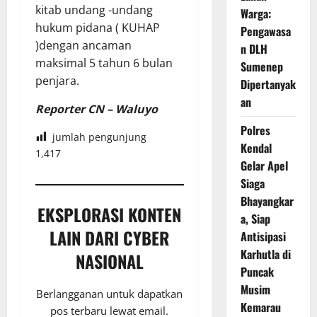
kitab undang -undang
Warga:
hukum pidana ( KUHAP
Pengawasa
)dengan ancaman
n DLH
maksimal 5 tahun 6 bulan
Sumenep
penjara.
Dipertanyak
an
Reporter CN – Waluyo
Polres
jumlah pengunjung
Kendal
1,417
Gelar Apel
Siaga
Bhayangkar
EKSPLORASI KONTEN
a, Siap
LAIN DARI CYBER
Antisipasi
Karhutla di
NASIONAL
Puncak
Musim
Berlangganan untuk dapatkan
Kemarau
pos terbaru lewat email.