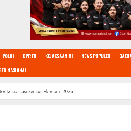
POLRI
DPR RI
KEJAKSAAN RI
NEWS POPULER
DAER
BER NASIONAL
otor Sosialisasi Sensus Ekonomi 2026