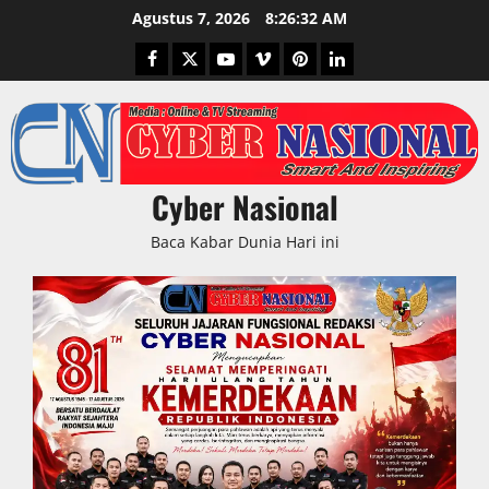
Skip
Agustus 7, 2026
8:26:34 AM
to
Facebook
Twitter
Youtube
Vimeo
Pinterest
LinkedIn
content
Cyber Nasional
Baca Kabar Dunia Hari ini