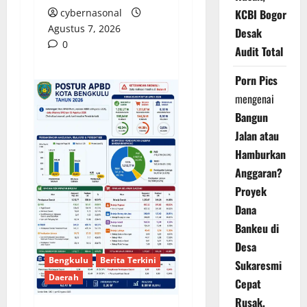
cybernasonal
KCBI Bogor
Agustus 7, 2026
Desak
0
Audit Total
Porn Pics
mengenai
Bangun
Jalan atau
Hamburkan
Anggaran?
Proyek
Dana
Bankeu di
Desa
Bengkulu
Berita Terkini
Sukaresmi
Daerah
Cepat
Rusak,