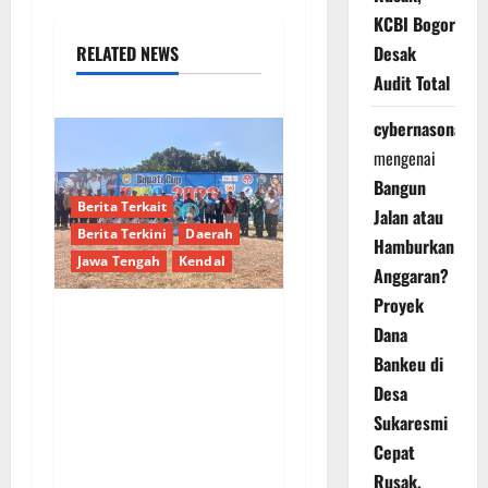
KCBI Bogor
RELATED NEWS
Desak
Audit Total
cybernasonal
mengenai
Bangun
Berita Terkait
Jalan atau
Berita Terkini
Daerah
Hamburkan
Jawa Tengah
Kendal
Anggaran?
Proyek
Dana
Kendal Gelar Perdana
Bankeu di
Paragliding Cross
Country Championship
Desa
2026 di Curug Sewu,
Sukaresmi
Peserta Datang dari
Cepat
Swiss dan India
Rusak,