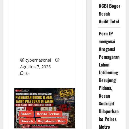
KCBI Bogor
DEFISIT 50 MILIAR,
Desak
SERAPAN 59%:
Audit Total
PEMKOT BENGKULU
DIAM SAAT
Porn IP
DIKONFIRMASI,
mengenai
PUBLIK YANG
Arogansi
DIRUGIKAN
Pemagaran
cybernasonal
Lahan
Agustus 7, 2026
Jatibening
0
Berujung
Pidana,
Nesan
Sudrajat
Dilaporkan
Batam
Berita Terkini
ke Polres
Daerah
Kepulauan Riau
Metro