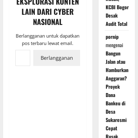
EKSPLORASI KONTEN
KCBI Bogor
LAIN DARI CYBER
Desak
NASIONAL
Audit Total
Berlangganan untuk dapatkan
pornip
pos terbaru lewat email.
mengenai
Ketikkan email Anda...
Bangun
Berlangganan
Jalan atau
Hamburkan
Anggaran?
Proyek
Dana
Bankeu di
Desa
Sukaresmi
Cepat
Rusak,