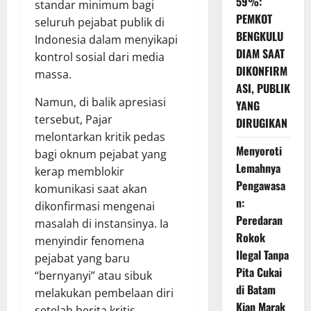
59%:
standar minimum bagi
PEMKOT
seluruh pejabat publik di
BENGKULU
Indonesia dalam menyikapi
DIAM SAAT
kontrol sosial dari media
DIKONFIRM
massa.
ASI, PUBLIK
Namun, di balik apresiasi
YANG
tersebut, Pajar
DIRUGIKAN
melontarkan kritik pedas
Menyoroti
bagi oknum pejabat yang
Lemahnya
kerap memblokir
Pengawasa
komunikasi saat akan
n:
dikonfirmasi mengenai
Peredaran
masalah di instansinya. Ia
Rokok
menyindir fenomena
Ilegal Tanpa
pejabat yang baru
Pita Cukai
“bernyanyi” atau sibuk
di Batam
melakukan pembelaan diri
Kian Marak
setelah berita kritis