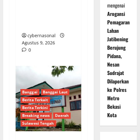
SASL & Sons, KSBSI
mengenai
Banggai, Keselamatan
Arogansi
Buruh Adalah Harga
Pemagaran
Mati!
Lahan
cybernasonal
Jatibening
Agustus 9, 2026
Berujung
0
Pidana,
Nesan
Sudrajat
Dilaporkan
ke Polres
Banggai
Banggai Laut
Metro
Berita Terkait
Bekasi
Berita Terkini
Kota
Breaking news
Daerah
Sulawesi Tengah