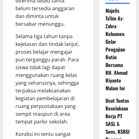
diterima selalu sama:
belum tersedia anggaran
Majelis
dan diminta untuk
Ta’lim Az-
bersabar menunggu.
Zahra
Kebumen
Selama tiga tahun tanpa
Gelar
kejelasan dan tindak lanjut,
Pengajian
proses belajar mengajar
Rutin
pun terganggu parah. Para
Bersama
siswa tidak lagi dapat
KH. Ahmad
menggunakan ruang kelas
Riyanto
yang seharusnya, sehingga
Malam Ini
terpaksa melaksanakan
kegiatan pembelajaran di
Usut Tuntas
ruang perpustakaan yang
Kecelakaan
sempit maupun di area
Kerja PT
tempat parkir sekolah.
SASL &
Sons, KSBSI
Kondisi ini tentu sangat