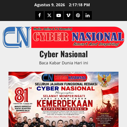
Skip
Agustus 9, 2026
2:17:19 PM
to
Facebook
Twitter
Youtube
Vimeo
Pinterest
LinkedIn
content
Cyber Nasional
Baca Kabar Dunia Hari ini