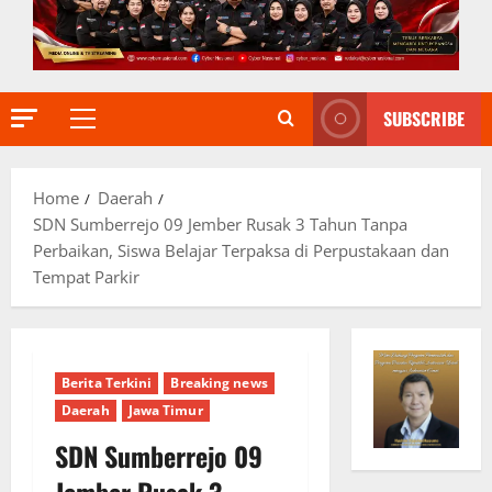
SUBSCRIBE
Primary
Menu
Home
Daerah
SDN Sumberrejo 09 Jember Rusak 3 Tahun Tanpa
Perbaikan, Siswa Belajar Terpaksa di Perpustakaan dan
Tempat Parkir
Berita Terkini
Breaking news
Daerah
Jawa Timur
SDN Sumberrejo 09
Jember Rusak 3