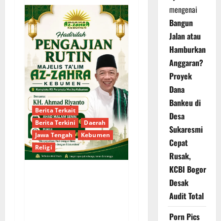
mengenai
Bangun
Jalan atau
Hamburkan
Anggaran?
Proyek
Dana
Bankeu di
Berita Terkait
Desa
Berita Terkini
Daerah
Sukaresmi
Jawa Tengah
Kebumen
Cepat
Religi
Rusak,
KCBI Bogor
Majelis Ta’lim Az-Zahra
Desak
Kebumen Gelar
Audit Total
Pengajian Rutin
Porn Pics
Bersama KH. Ahmad