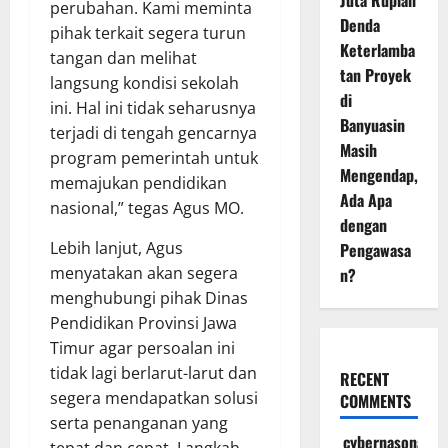
Juta Rupiah
perubahan. Kami meminta
Denda
pihak terkait segera turun
Keterlamba
tangan dan melihat
tan Proyek
langsung kondisi sekolah
di
ini. Hal ini tidak seharusnya
Banyuasin
terjadi di tengah gencarnya
Masih
program pemerintah untuk
Mengendap,
memajukan pendidikan
Ada Apa
nasional,” tegas Agus MO.
dengan
Lebih lanjut, Agus
Pengawasa
menyatakan akan segera
n?
menghubungi pihak Dinas
Pendidikan Provinsi Jawa
Timur agar persoalan ini
tidak lagi berlarut-larut dan
RECENT
segera mendapatkan solusi
COMMENTS
serta penanganan yang
cybernasonal
tepat dan cepat. Langkah