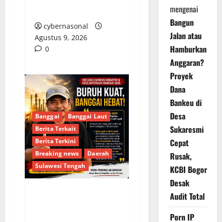
mengenai
Riyanto Malam Ini
Bangun
cybernasonal
Jalan atau
Agustus 9, 2026
Hamburkan
0
Anggaran?
Proyek
Dana
Bankeu di
Desa
Banggai
Banggai Laut
Sukaresmi
Berita Terkait
Berita Terkini
Cepat
Breaking news
Daerah
Rusak,
Sulawesi Tengah
KCBI Bogor
Desak
Audit Total
Usut Tuntas
Kecelakaan Kerja PT
Porn IP