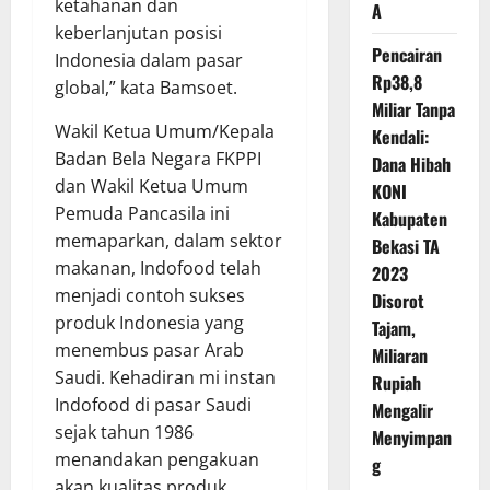
ketahanan dan
A
keberlanjutan posisi
Pencairan
Indonesia dalam pasar
Rp38,8
global,” kata Bamsoet.
Miliar Tanpa
Wakil Ketua Umum/Kepala
Kendali:
Badan Bela Negara FKPPI
Dana Hibah
dan Wakil Ketua Umum
KONI
Pemuda Pancasila ini
Kabupaten
memaparkan, dalam sektor
Bekasi TA
makanan, Indofood telah
2023
menjadi contoh sukses
Disorot
produk Indonesia yang
Tajam,
menembus pasar Arab
Miliaran
Saudi. Kehadiran mi instan
Rupiah
Indofood di pasar Saudi
Mengalir
sejak tahun 1986
Menyimpan
menandakan pengakuan
g
akan kualitas produk