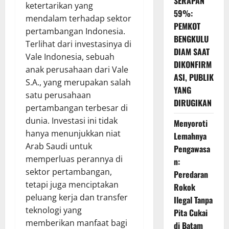
SERAPAN
ketertarikan yang
59%:
mendalam terhadap sektor
PEMKOT
pertambangan Indonesia.
BENGKULU
Terlihat dari investasinya di
DIAM SAAT
Vale Indonesia, sebuah
DIKONFIRM
anak perusahaan dari Vale
ASI, PUBLIK
S.A., yang merupakan salah
YANG
satu perusahaan
DIRUGIKAN
pertambangan terbesar di
dunia. Investasi ini tidak
Menyoroti
hanya menunjukkan niat
Lemahnya
Arab Saudi untuk
Pengawasa
memperluas perannya di
n:
sektor pertambangan,
Peredaran
tetapi juga menciptakan
Rokok
peluang kerja dan transfer
Ilegal Tanpa
teknologi yang
Pita Cukai
memberikan manfaat bagi
di Batam