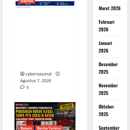
Daerah
Maret 2026
DEFISIT 50 MILIAR,
Februari
SERAPAN 59%:
2026
PEMKOT BENGKULU
Januari
DIAM SAAT
DIKONFIRMASI,
2026
PUBLIK YANG
Desember
DIRUGIKAN
2025
cybernasonal
Agustus 7, 2026
November
0
2025
Oktober
2025
September
Batam
Berita Terkini