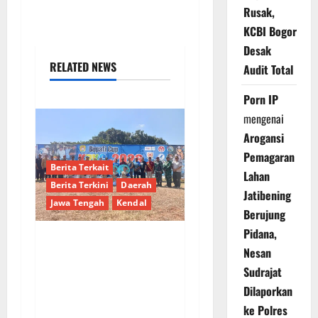
Rusak,
KCBI Bogor
Desak
RELATED NEWS
Audit Total
Porn IP
mengenai
Arogansi
Pemagaran
Berita Terkait
Lahan
Berita Terkini
Daerah
Jatibening
Jawa Tengah
Kendal
Berujung
Pidana,
Nesan
Kendal Gelar Perdana
Paragliding Cross
Sudrajat
Country Championship
Dilaporkan
2026 di Curug Sewu,
ke Polres