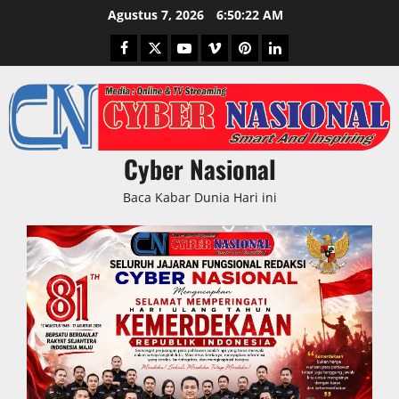
Skip
Agustus 7, 2026
6:50:23 AM
to
Facebook
Twitter
Youtube
Vimeo
Pinterest
LinkedIn
content
Cyber Nasional
Baca Kabar Dunia Hari ini