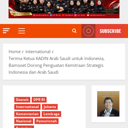
SUBSCRIBE
Primary
Menu
Home
International
Terima Ketua KADIN Arab Saudi untuk Indonesia,
Bamsoet Dorong Penguatan Kemitraan Strategis
Indonesia dan Arab Saudi
Daerah
DPR RI
International
Jakarta
Kementerian
Lembaga
Nasional
Pemerintah