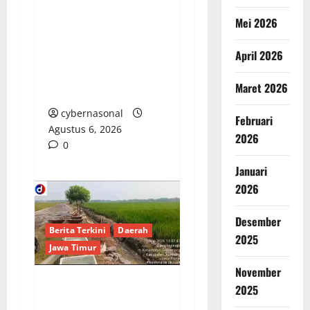
Mei 2026
Berupaya Hendak
Sogok Media dan Catut
April 2026
Kapolres: Ada Mafia di
Balik ‘Aksi Bisu’
Maret 2026
Polres OKU Timur?
cybernasonal
Februari
Agustus 6, 2026
2026
0
Januari
2026
Desember
Berita Terkini
Daerah
2025
Jawa Timur
November
2025
Bau Anyir Proyek