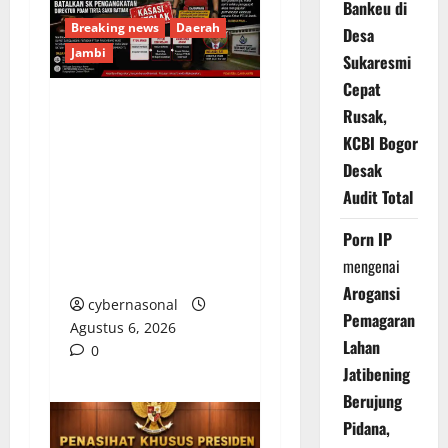
Bankeu di
Breaking news
Daerah
Desa
Jambi
Sukaresmi
Cepat
Rusak,
Kasasi Ditolak
KCBI Bogor
Mahkamah Agung,
Desak
Bupati Sarolangun
Audit Total
Diminta Batalkan SK
Pengangkatan Direktur
Porn IP
PDAM Tirta Sako
mengenai
Batuah
Arogansi
cybernasonal
Pemagaran
Agustus 6, 2026
Lahan
0
Jatibening
Berujung
Pidana,