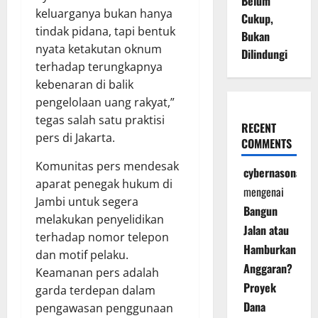
Belum
keluarganya bukan hanya
Cukup,
tindak pidana, tapi bentuk
Bukan
nyata ketakutan oknum
Dilindungi
terhadap terungkapnya
kebenaran di balik
pengelolaan uang rakyat,”
tegas salah satu praktisi
RECENT
pers di Jakarta.
COMMENTS
Komunitas pers mendesak
cybernasonal
aparat penegak hukum di
mengenai
Jambi untuk segera
Bangun
melakukan penyelidikan
Jalan atau
terhadap nomor telepon
Hamburkan
dan motif pelaku.
Anggaran?
Keamanan pers adalah
Proyek
garda terdepan dalam
Dana
pengawasan penggunaan