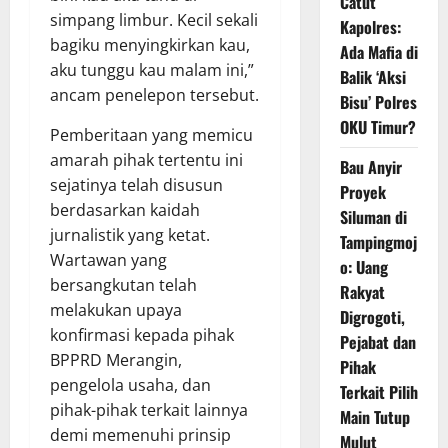
Catut
simpang limbur. Kecil sekali
Kapolres:
bagiku menyingkirkan kau,
Ada Mafia di
aku tunggu kau malam ini,”
Balik ‘Aksi
ancam penelepon tersebut.
Bisu’ Polres
OKU Timur?
Pemberitaan yang memicu
amarah pihak tertentu ini
Bau Anyir
sejatinya telah disusun
Proyek
berdasarkan kaidah
Siluman di
jurnalistik yang ketat.
Tampingmoj
Wartawan yang
o: Uang
bersangkutan telah
Rakyat
melakukan upaya
Digrogoti,
konfirmasi kepada pihak
Pejabat dan
BPPRD Merangin,
Pihak
pengelola usaha, dan
Terkait Pilih
pihak-pihak terkait lainnya
Main Tutup
demi memenuhi prinsip
Mulut