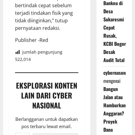
Bankeu di
bertindak cepat sebelum
Desa
terjadi tindakan fisik yang
Sukaresmi
tidak diinginkan,” tutup
Cepat
pernyataan redaksi.
Rusak,
Publisher -Red
KCBI Bogor
Desak
jumlah pengunjung
522,014
Audit Total
cybernasonal
mengenai
EKSPLORASI KONTEN
Bangun
LAIN DARI CYBER
Jalan atau
NASIONAL
Hamburkan
Anggaran?
Berlangganan untuk dapatkan
Proyek
pos terbaru lewat email.
Dana
Ketikkan email Anda...