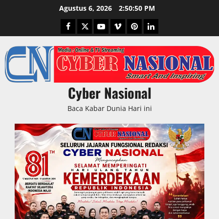
Skip
Agustus 6, 2026
2:50:51 PM
to
Facebook
Twitter
Youtube
Vimeo
Pinterest
LinkedIn
content
Cyber Nasional
Baca Kabar Dunia Hari ini