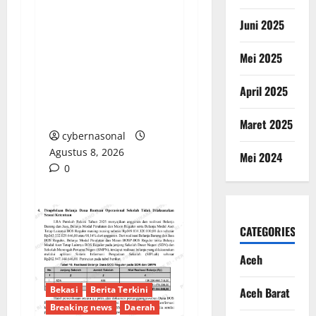
Sorotan Tajam:
Juni 2025
Ratusan Juta Rupiah
Denda Keterlambatan
Mei 2025
Proyek di Banyuasin
Masih Mengendap, Ada
April 2025
Apa dengan
Pengawasan?
Maret 2025
cybernasonal
Agustus 8, 2026
Mei 2024
0
CATEGORIES
Aceh
Bekasi
Berita Terkini
Aceh Barat
Breaking news
Daerah