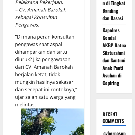
Pelaksana Pekerjaan.
n di Tingkat
– CV. Amanah Barokah
Banding
sebagai Konsultan
dan Kasasi
Pengawas.
Kapolres
“Di mana peran konsultan
Kendal
pengawas saat aspal
AKBP Ratna
dihamparkan dan sirtu
Silaturahmi
diuruk? Jika pengawasan
dan Santuni
dari CV. Amanah Barokah
Anak Panti
berjalan ketat, tidak
Asuhan di
mungkin hasilnya sekasar
Cepiring
dan secepat ini rontoknya,”
ujar salah satu warga yang
melintas.
RECENT
COMMENTS
cybernasonal