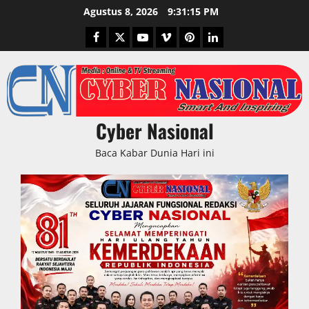
Skip
Agustus 8, 2026
9:31:16 PM
to
Facebook
Twitter
Youtube
Vimeo
Pinterest
LinkedIn
content
Cyber Nasional
Baca Kabar Dunia Hari ini