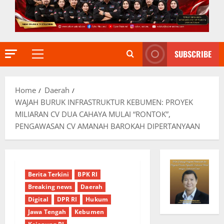
SUBSCRIBE
Primary
Menu
Home
Daerah
WAJAH BURUK INFRASTRUKTUR KEBUMEN: PROYEK
MILIARAN CV DUA CAHAYA MULAI “RONTOK”,
PENGAWASAN CV AMANAH BAROKAH DIPERTANYAAN
Berita Terkini
BPK RI
Breaking news
Daerah
Digital
DPR RI
Hukum
Jawa Tengah
Kebumen