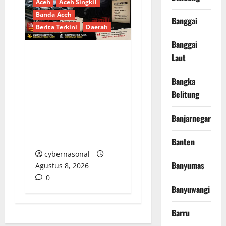
Aceh
Aceh Singkil
Banda Aceh
Banggai
Berita Terkini
Daerah
Banggai
Laut
Dua Tahun Pasca-
Tabrakan, Mobil Dinas
Bangka
Bupati Aceh Singkil
Belitung
“Menghilang”:
Transparansi Tata
Banjarnegara
Kelola Aset
Dipertanyakan
Banten
cybernasonal
Banyumas
Agustus 8, 2026
0
Banyuwangi
Barru