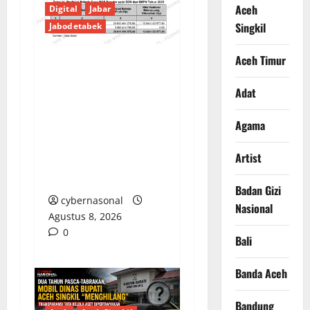
Aceh
Digital
Jabar
Singkil
Jabodetabek
Aceh Timur
PENGELOLAAN DANA
BOS REGULER
Adat
PEMKAB BEKASI
Agama
DISOROT: RATUSAN
MILIAR RUPIAH DIUJI,
Artist
BELANJA TUNAI CAPAI
BELASAN MILIAR
Badan Gizi
cybernasonal
Nasional
Agustus 8, 2026
0
Bali
Banda Aceh
Bandung