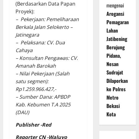
(Berdasarkan Data Papan
mengenai
Proyek):
Arogansi
– Pekerjaan: Pemeliharaan
Pemagaran
Berkala Jalan Selokerto –
Lahan
Jatinegara
Jatibening
– Pelaksana: CV. Dua
Berujung
Cahaya
Pidana,
– Konsultan Pengawas: CV.
Nesan
Amanah Barokah
Sudrajat
– Nilai Pekerjaan (Salah
Dilaporkan
satu segmen):
ke Polres
Rp1.259.966.427,-
– Sumber Dana: APBDP
Metro
Kab. Kebumen T.A 2025
Bekasi
(DAU)
Kota
Publisher -Red
Reporter CN -Waluyo