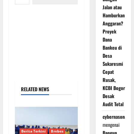
Jalan atau
Hamburkan
Anggaran?
Proyek
Dana
Bankeu di
Desa
Sukaresmi
Cepat
Rusak,
KCBI Bogor
RELATED NEWS
Desak
Audit Total
cybernasonal
mengenai
Berita Terkini
Brebes
Bangun