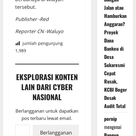
tersebut.
Jalan atau
Hamburkan
Publisher -Red
Anggaran?
Reporter CN -Waluyo
Proyek
Dana
jumlah pengunjung
Bankeu di
1,989
Desa
Sukaresmi
Cepat
EKSPLORASI KONTEN
Rusak,
LAIN DARI CYBER
KCBI Bogor
NASIONAL
Desak
Audit Total
Berlangganan untuk dapatkan
pos terbaru lewat email.
pornip
Ketikkan email Anda...
mengenai
Berlangganan
Bangun