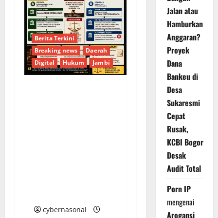
Jalan atau
Hamburkan
Anggaran?
Berita Terkini
Proyek
Breaking news
Daerah
Dana
Digital
Hukum
Jambi
Bankeu di
Desa
KELALAIAN HUKUM
Sukaresmi
PEMKAB
Cepat
SAROLANGUN: SK
Rusak,
DIREKTUR PERUMDA
KCBI Bogor
TSB DINYATAKAN
Desak
CACAT TOTAL,
Audit Total
PENGACARA SENIOR
KULITI OPINI KUASA
Porn IP
HUKUM BUPATI
mengenai
cybernasonal
Arogansi