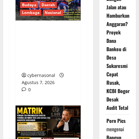
Budaya
Daerah
Jalan atau
Lembaga
Nasional
Hamburkan
Anggaran?
Proyek
Hj. Opy Ropiyah: HUT
Dana
Demokrat ke-25 Jadi
Bankeu di
Momentum Perkuat
Desa
Pengabdian Nyata
untuk Warga Brebes
Sukaresmi
Cepat
cybernasonal
Rusak,
Agustus 7, 2026
0
KCBI Bogor
Desak
Audit Total
Porn Pics
mengenai
Bangun