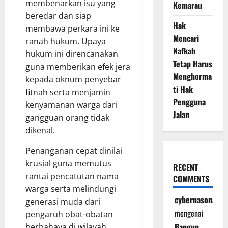
membenarkan isu yang
Kemarau
beredar dan siap
Hak
membawa perkara ini ke
Mencari
ranah hukum. Upaya
Nafkah
hukum ini direncanakan
Tetap Harus
guna memberikan efek jera
Menghorma
kepada oknum penyebar
ti Hak
fitnah serta menjamin
Pengguna
kenyamanan warga dari
Jalan
gangguan orang tidak
dikenal.
Penanganan cepat dinilai
krusial guna memutus
RECENT
rantai pencatutan nama
COMMENTS
warga serta melindungi
cybernasonal
generasi muda dari
mengenai
pengaruh obat-obatan
Bangun
berbahaya di wilayah