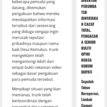
DIREKTUR
beberapa pemuda yang
PERUMDA
datang, ditemukan
TSB
pengakuan bahwa mereka
DINYATAKA
mendapatkan informasi
N CACAT
tersebut dari seseorang
TOTAL,
yang diduga sengaja ingin
PENGACAR
merusak reputasi
A SENIOR
pribadinya maupun nama
KULITI
baik Desa Kemukus. Irunk
OPINI
mengeklaim telah
KUASA
mengantongi lebih dari
HUKUM
empat bukti rekaman video
BUPATI
sebagai dasar pengakuan
para pemuda tersebut.
Sepuluh
Tahun
Menyikapi situasi yang kian
Beroperasi,
memanas, Irunk telah
Limbah
berkoordinasi dengan
Cemari
perangkat desa setempat.