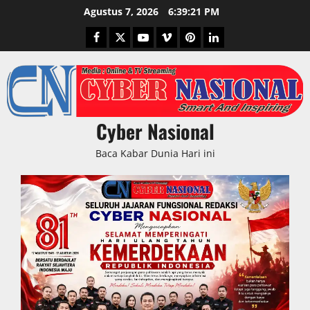
Skip
Agustus 7, 2026
6:39:22 PM
to
Facebook
Twitter
Youtube
Vimeo
Pinterest
LinkedIn
content
Cyber Nasional
Baca Kabar Dunia Hari ini