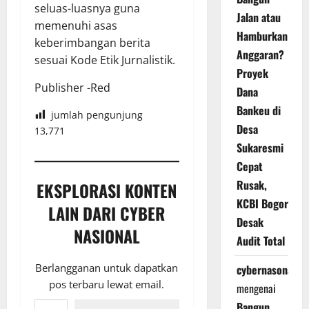
seluas-luasnya guna
Jalan atau
memenuhi asas
Hamburkan
keberimbangan berita
Anggaran?
sesuai Kode Etik Jurnalistik.
Proyek
Publisher -Red
Dana
Bankeu di
jumlah pengunjung
Desa
13,771
Sukaresmi
Cepat
Rusak,
EKSPLORASI KONTEN
KCBI Bogor
LAIN DARI CYBER
Desak
NASIONAL
Audit Total
Berlangganan untuk dapatkan
cybernasonal
pos terbaru lewat email.
mengenai
Ketikkan email Anda...
Bangun