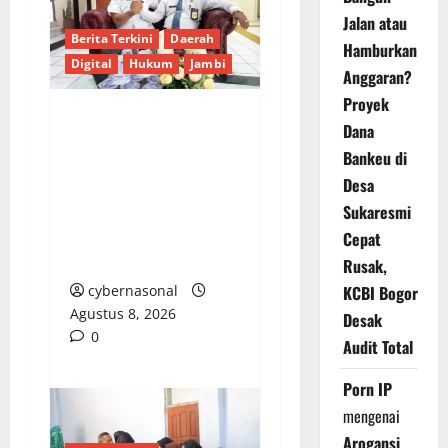
Jalan atau
Berita Terkini
Daerah
Hamburkan
Digital
Hukum
Jambi
Anggaran?
Proyek
Dana
Praktisi Hukum
Bankeu di
Yuskandar Harumkan
Nama ICC-RI Lewat
Desa
Kemenangan di
Sukaresmi
Tingkat Banding dan
Cepat
Kasasi
Rusak,
cybernasonal
KCBI Bogor
Agustus 8, 2026
Desak
0
Audit Total
Porn IP
mengenai
Arogansi