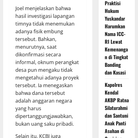
Praktisi
Joel menjelaskan bahwa
Hukum
hasil investigasi lapangan
Yuskandar
timnya tidak menemukan
Harumkan
adanya fisik embung
Nama ICC-
tersebut. Bahkan,
RI Lewat
menurutnya, saat
Kemenanga
dikonfirmasi secara
n di Tingkat
informal, oknum perangkat
Banding
desa pun mengaku tidak
dan Kasasi
mengetahui adanya proyek
Kapolres
tersebut. Ia menegaskan
Kendal
bahwa dana tersebut
AKBP Ratna
adalah anggaran negara
Silaturahmi
yang harus
dan Santuni
dipertanggungjawabkan,
Anak Panti
bukan uang saku pribadi.
Asuhan di
Selain itu, KCBI juga