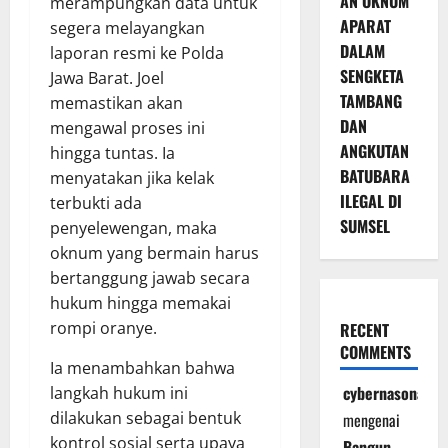
AN OKNUM
merampungkan data untuk
APARAT
segera melayangkan
DALAM
laporan resmi ke Polda
SENGKETA
Jawa Barat. Joel
TAMBANG
memastikan akan
DAN
mengawal proses ini
ANGKUTAN
hingga tuntas. Ia
BATUBARA
menyatakan jika kelak
ILEGAL DI
terbukti ada
SUMSEL
penyelewengan, maka
oknum yang bermain harus
bertanggung jawab secara
hukum hingga memakai
rompi oranye.
RECENT
COMMENTS
Ia menambahkan bahwa
cybernasonal
langkah hukum ini
dilakukan sebagai bentuk
mengenai
kontrol sosial serta upaya
Bangun