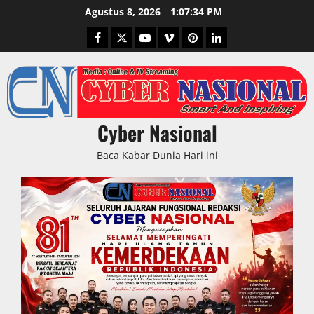
Skip
Agustus 8, 2026
1:07:35 PM
to
Facebook
Twitter
Youtube
Vimeo
Pinterest
LinkedIn
content
Cyber Nasional
Baca Kabar Dunia Hari ini