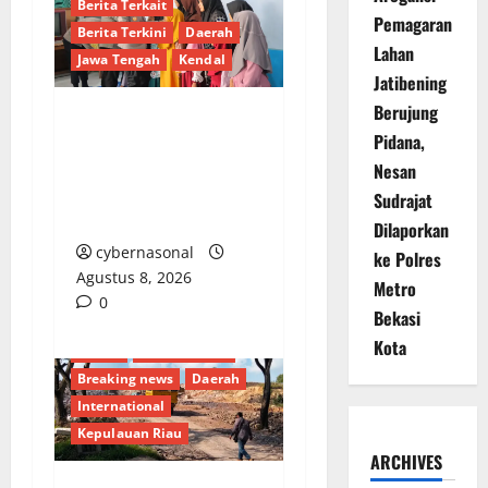
Berita Terkait
Pemagaran
Berita Terkini
Daerah
Lahan
Jawa Tengah
Kendal
Jatibening
Berujung
Kapolres Kendal AKBP
Pidana,
Ratna Silaturahmi dan
Nesan
Santuni Anak Panti
Sudrajat
Asuhan di Cepiring
Dilaporkan
cybernasonal
ke Polres
Agustus 8, 2026
Metro
0
Bekasi
Kota
Batam
Berita Terkini
Breaking news
Daerah
International
Kepulauan Riau
ARCHIVES