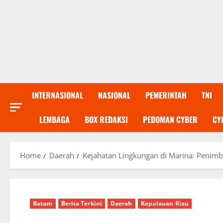
INTERNASIONAL
NASIONAL
PEMERINTAH
TNI
LEMBAGA
BOX REDAKSI
PEDOMAN CYBER
CY
Home
Daerah
Kejahatan Lingkungan di Marina: Penim
Batam
Berita Terkini
Daerah
Kepulauan Riau