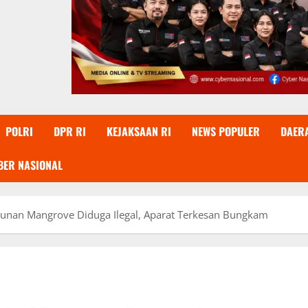
POLRI
DPR RI
KEJAKSAAN RI
NEWS POPULER
DAER
BER NASIONAL
bunan Mangrove Diduga Ilegal, Aparat Terkesan Bungkam