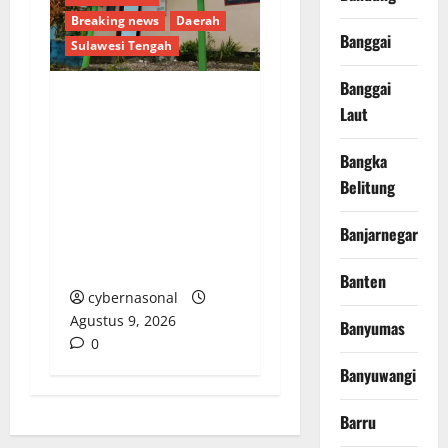
Breaking news
Daerah
Banggai
Sulawesi Tengah
Banggai
Laut
Dugaan Pengalihan
Anggaran PAW, Pj
Bangka
Kades Lipulalongo
Belitung
Tantang Inspektorat
dan Kejari Banggai
Banjarnegara
Laut Lakukan
Pemeriksaan Terbuka
Banten
cybernasonal
Agustus 9, 2026
Banyumas
0
Banyuwangi
Barru