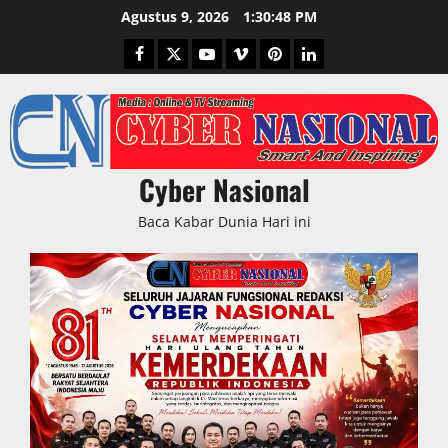
Skip
Agustus 9, 2026
1:30:49 PM
to
Facebook
Twitter
Youtube
Vimeo
Pinterest
LinkedIn
content
Cyber Nasional
Baca Kabar Dunia Hari ini