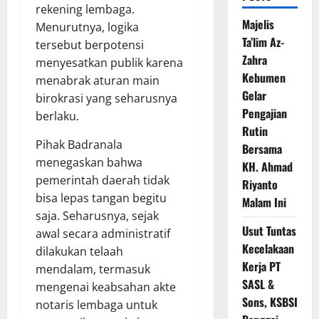
rekening lembaga.
Majelis
Menurutnya, logika
Ta’lim Az-
tersebut berpotensi
Zahra
menyesatkan publik karena
Kebumen
menabrak aturan main
Gelar
birokrasi yang seharusnya
Pengajian
berlaku.
Rutin
Pihak Badranala
Bersama
menegaskan bahwa
KH. Ahmad
pemerintah daerah tidak
Riyanto
bisa lepas tangan begitu
Malam Ini
saja. Seharusnya, sejak
Usut Tuntas
awal secara administratif
Kecelakaan
dilakukan telaah
Kerja PT
mendalam, termasuk
SASL &
mengenai keabsahan akte
Sons, KSBSI
notaris lembaga untuk