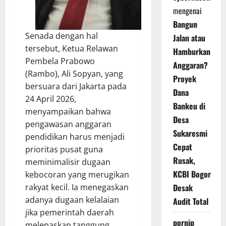
mengenai
Bangun
Senada dengan hal
Jalan atau
tersebut, Ketua Relawan
Hamburkan
Pembela Prabowo
Anggaran?
(Rambo), Ali Sopyan, yang
Proyek
bersuara dari Jakarta pada
Dana
24 April 2026,
Bankeu di
menyampaikan bahwa
Desa
pengawasan anggaran
Sukaresmi
pendidikan harus menjadi
Cepat
prioritas pusat guna
Rusak,
meminimalisir dugaan
KCBI Bogor
kebocoran yang merugikan
rakyat kecil. Ia menegaskan
Desak
adanya dugaan kelalaian
Audit Total
jika pemerintah daerah
pornip
melepaskan tanggung