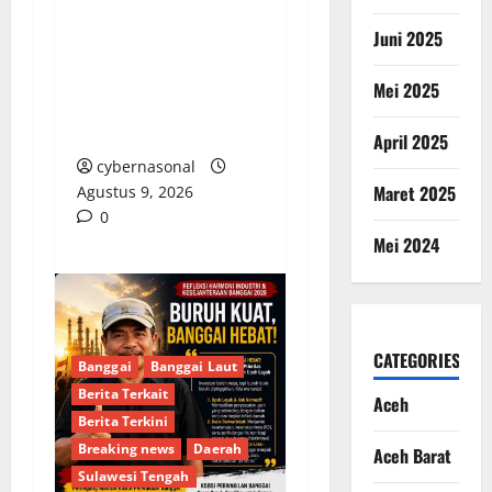
Majelis Ta’lim Az-Zahra
Juni 2025
Kebumen Gelar
Pengajian Rutin
Mei 2025
Bersama KH. Ahmad
Riyanto Malam Ini
April 2025
cybernasonal
Maret 2025
Agustus 9, 2026
0
Mei 2024
CATEGORIES
Banggai
Banggai Laut
Berita Terkait
Aceh
Berita Terkini
Breaking news
Daerah
Aceh Barat
Sulawesi Tengah