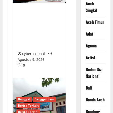
Aceh
Singkil
Usut Tuntas
Kecelakaan Kerja PT
Aceh Timur
SASL & Sons, KSBSI
Banggai, Keselamatan
Adat
Buruh Adalah Harga
Agama
Mati!
cybernasonal
Artist
Agustus 9, 2026
0
Badan Gizi
Nasional
Bali
Banda Aceh
Banggai
Banggai Laut
Berita Terkait
Bandung
Berita Terkini