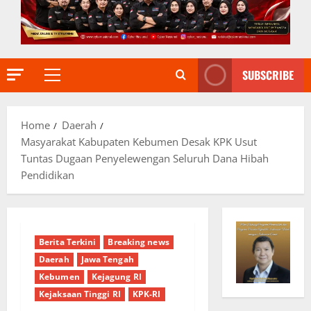
SUBSCRIBE
Primary
Menu
Home
Daerah
Masyarakat Kabupaten Kebumen Desak KPK Usut
Tuntas Dugaan Penyelewengan Seluruh Dana Hibah
Pendidikan
Berita Terkini
Breaking news
Daerah
Jawa Tengah
Kebumen
Kejagung RI
Kejaksaan Tinggi RI
KPK-RI