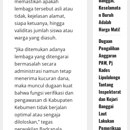
Banggai,
memastikan apakah
Keselamata
lembaga tersebut asli atau
n Buruh
tidak, kejelasan alamat,
Adalah
siapa ketuanya, hingga
Harga Mati!
validitas jumlah siswa atau
warga yang diasuh.
Dugaan
Pengalihan
“Jika ditemukan adanya
Anggaran
lembaga yang ditengarai
PAW, Pj
bermasalah secara
Kades
administrasi namun tetap
Lipulalongo
menerima kucuran dana,
Tantang
maka muncul dugaan kuat
Inspektorat
bahwa fungsi verifikasi dan
dan Kejari
pengawasan di Kabupaten
Banggai
Kebumen tidak berjalan
Laut
optimal atau sengaja
Lakukan
diloloskan,” tegas
Pemeriksaa
perwakilan Badranala.