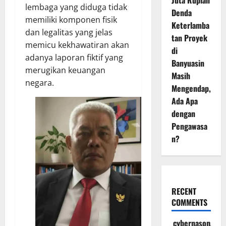
Juta Rupiah
lembaga yang diduga tidak
Denda
memiliki komponen fisik
Keterlamba
dan legalitas yang jelas
tan Proyek
memicu kekhawatiran akan
di
adanya laporan fiktif yang
Banyuasin
merugikan keuangan
Masih
negara.
Mengendap,
Ada Apa
dengan
Pengawasa
n?
RECENT
COMMENTS
cybernasonal