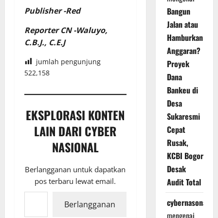
Publisher -Red
Bangun
Jalan atau
Reporter CN -Waluyo,
Hamburkan
C.B.J., C.E.J
Anggaran?
jumlah pengunjung
Proyek
522,158
Dana
Bankeu di
Desa
EKSPLORASI KONTEN
Sukaresmi
LAIN DARI CYBER
Cepat
Rusak,
NASIONAL
KCBI Bogor
Desak
Berlangganan untuk dapatkan
Audit Total
pos terbaru lewat email.
Ketikkan email Anda...
cybernasonal
Berlangganan
mengenai