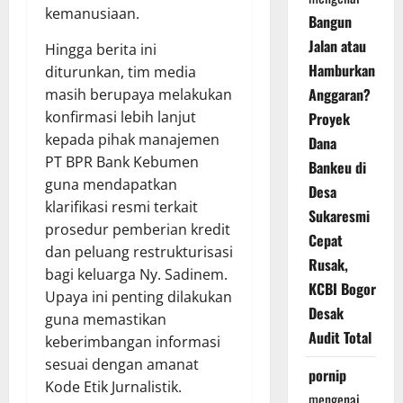
kemanusiaan.
Bangun
Jalan atau
Hingga berita ini
Hamburkan
diturunkan, tim media
Anggaran?
masih berupaya melakukan
konfirmasi lebih lanjut
Proyek
kepada pihak manajemen
Dana
PT BPR Bank Kebumen
Bankeu di
guna mendapatkan
Desa
klarifikasi resmi terkait
Sukaresmi
prosedur pemberian kredit
Cepat
dan peluang restrukturisasi
Rusak,
bagi keluarga Ny. Sadinem.
KCBI Bogor
Upaya ini penting dilakukan
Desak
guna memastikan
Audit Total
keberimbangan informasi
sesuai dengan amanat
pornip
Kode Etik Jurnalistik.
mengenai