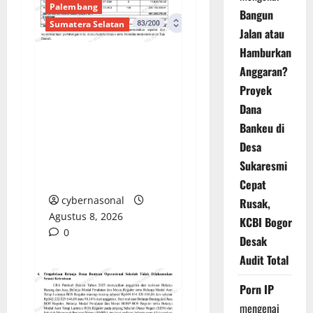
Palembang
Bangun
Sumatera Selatan
Jalan atau
Hamburkan
Anggaran?
Sorotan Tajam:
Proyek
Ratusan Juta Rupiah
Denda Keterlambatan
Dana
Proyek di Banyuasin
Bankeu di
Masih Mengendap, Ada
Desa
Apa dengan
Sukaresmi
Pengawasan?
Cepat
cybernasonal
Rusak,
Agustus 8, 2026
KCBI Bogor
0
Desak
Audit Total
Porn IP
mengenai