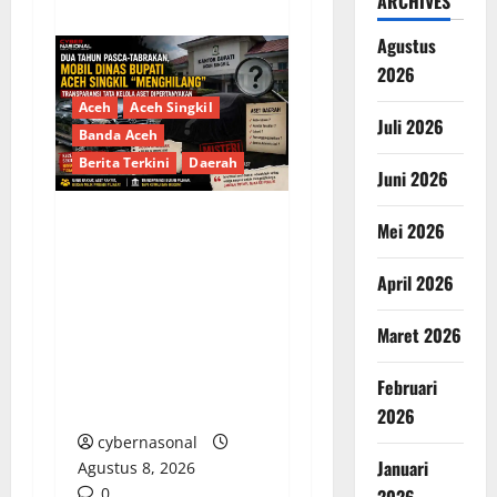
ARCHIVES
Agustus
2026
Aceh
Aceh Singkil
Juli 2026
Banda Aceh
Berita Terkini
Daerah
Juni 2026
Mei 2026
Dua Tahun Pasca-
Tabrakan, Mobil Dinas
April 2026
Bupati Aceh Singkil
“Menghilang”:
Maret 2026
Transparansi Tata
Kelola Aset
Februari
Dipertanyakan
2026
cybernasonal
Januari
Agustus 8, 2026
0