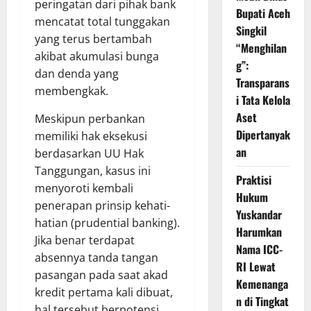
peringatan dari pihak bank
Bupati Aceh
mencatat total tunggakan
Singkil
yang terus bertambah
“Menghilan
akibat akumulasi bunga
g”:
dan denda yang
Transparans
membengkak.
i Tata Kelola
Aset
Meskipun perbankan
Dipertanyak
memiliki hak eksekusi
an
berdasarkan UU Hak
Tanggungan, kasus ini
Praktisi
menyoroti kembali
Hukum
penerapan prinsip kehati-
Yuskandar
hatian (prudential banking).
Harumkan
Jika benar terdapat
Nama ICC-
absennya tanda tangan
RI Lewat
pasangan pada saat akad
Kemenanga
kredit pertama kali dibuat,
n di Tingkat
hal tersebut berpotensi