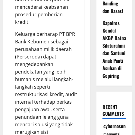
Banding
mencederai keabsahan
dan Kasasi
prosedur pemberian
kredit.
Kapolres
Kendal
Keluarga berharap PT BPR
AKBP Ratna
Bank Kebumen sebagai
Silaturahmi
perusahaan milik daerah
dan Santuni
(Perseroda) dapat
Anak Panti
mengedepankan
Asuhan di
pendekatan yang lebih
Cepiring
humanis melalui langkah-
langkah seperti
restrukturisasi kredit, audit
internal terhadap berkas
RECENT
pengajuan awal, serta
COMMENTS
penundaan lelang guna
mencari solusi yang tidak
cybernasonal
merugikan sisi
mengenai