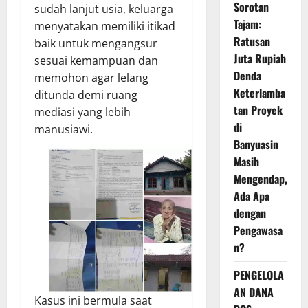
Sorotan
sudah lanjut usia, keluarga
Tajam:
menyatakan memiliki itikad
Ratusan
baik untuk mengangsur
Juta Rupiah
sesuai kemampuan dan
Denda
memohon agar lelang
Keterlamba
ditunda demi ruang
tan Proyek
mediasi yang lebih
di
manusiawi.
Banyuasin
Masih
Mengendap,
Ada Apa
dengan
Pengawasa
n?
PENGELOLA
AN DANA
Kasus ini bermula saat