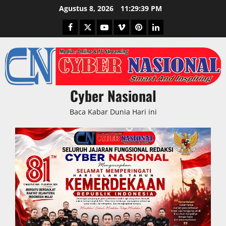
Skip
Agustus 8, 2026
11:29:40 PM
to
Facebook
Twitter
Youtube
Vimeo
Pinterest
LinkedIn
content
Cyber Nasional
Baca Kabar Dunia Hari ini