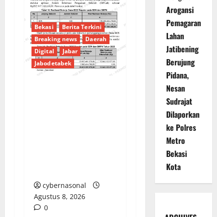
Arogansi
Pemagaran
Bekasi
Berita Terkini
Lahan
Breaking news
Daerah
Jatibening
Digital
Jabar
Berujung
Jabodetabek
Pidana,
Nesan
PENGELOLAAN DANA
Sudrajat
BOS REGULER
Dilaporkan
PEMKAB BEKASI
ke Polres
DISOROT: RATUSAN
Metro
MILIAR RUPIAH DIUJI,
Bekasi
BELANJA TUNAI CAPAI
Kota
BELASAN MILIAR
cybernasonal
Agustus 8, 2026
0