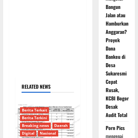
Bangun
Jalan atau
Hamburkan
Anggaran?
Proyek
Dana
Bankeu di
Desa
Sukaresmi
Cepat
RELATED NEWS
Rusak,
KCBI Bogor
Desak
Berita Terkait
Audit Total
Berita Terkini
Breaking news
Daerah
Porn Pics
Digital
Nasional
mengenai