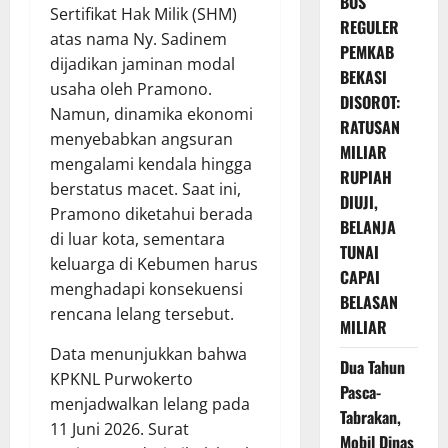
BOS
Sertifikat Hak Milik (SHM)
REGULER
atas nama Ny. Sadinem
PEMKAB
dijadikan jaminan modal
BEKASI
usaha oleh Pramono.
DISOROT:
Namun, dinamika ekonomi
RATUSAN
menyebabkan angsuran
MILIAR
mengalami kendala hingga
RUPIAH
berstatus macet. Saat ini,
DIUJI,
Pramono diketahui berada
BELANJA
di luar kota, sementara
TUNAI
keluarga di Kebumen harus
CAPAI
menghadapi konsekuensi
BELASAN
rencana lelang tersebut.
MILIAR
Data menunjukkan bahwa
Dua Tahun
KPKNL Purwokerto
Pasca-
menjadwalkan lelang pada
Tabrakan,
11 Juni 2026. Surat
Mobil Dinas